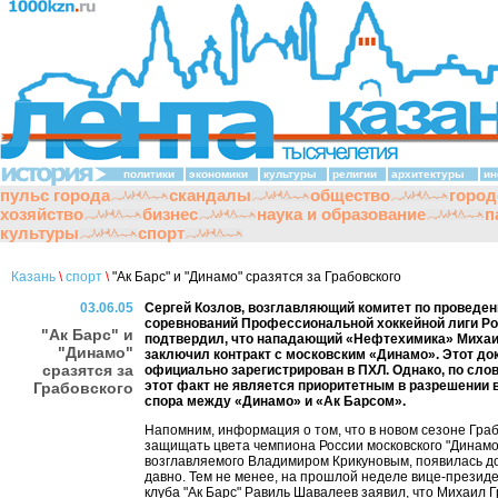
политики
экономики
культуры
религии
архитектуры
ин
пульс города
скандалы
общество
город
хозяйство
бизнес
наука и образование
п
культуры
спорт
Казань
\
спорт
\
"Ак Барс" и "Динамо" сразятся за Грабовского
03.06.05
Сергей Козлов, возглавляющий комитет по проведе
соревнований Профессиональной хоккейной лиги Ро
"Ак Барс" и
подтвердил, что нападающий «Нефтехимика» Михаи
"Динамо"
заключил контракт с московским «Динамо». Этот до
сразятся за
официально зарегистрирован в ПХЛ. Однако, по сло
этот факт не является приоритетным в разрешении 
Грабовского
спора между «Динамо» и «Ак Барсом».
Напомним, информация о том, что в новом сезоне Гра
защищать цвета чемпиона России московского "Динамо
возглавляемого Владимиром Крикуновым, появилась д
давно. Тем не менее, на прошлой неделе вице-президе
клуба "Ак Барс" Равиль Шавалеев заявил, что Михаил 