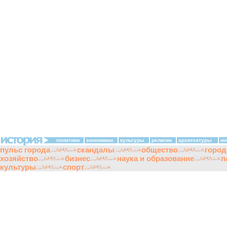
политики
экономики
культуры
религии
архитектуры
ин
пульс города
скандалы
общество
город
хозяйство
бизнес
наука и образование
п
культуры
спорт