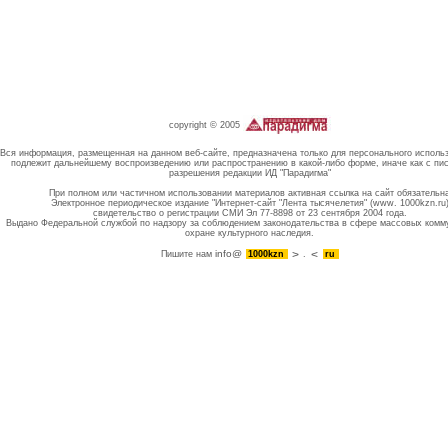
copyright © 2005
Вся информация, размещенная на данном веб-сайте, предназначена только для персонального исполь
подлежит дальнейшему воспроизведению или распространению в какой-либо форме, иначе как с пи
разрешения редакции ИД "Парадигма"
При полном или частичном использовании материалов активная ссылка на сайт обязательн
Электронное периодическое издание "Интернет-сайт "Лента тысячелетия" (www. 1000kzn.ru
свидетельство о регистрации СМИ Эл 77-8898 от 23 сентября 2004 года.
Выдано Федеральной службой по надзору за соблюдением законодательства в сфере массовых комм
охране культурного наследия.
info@
Пишите нам
1000kzn
.
ru