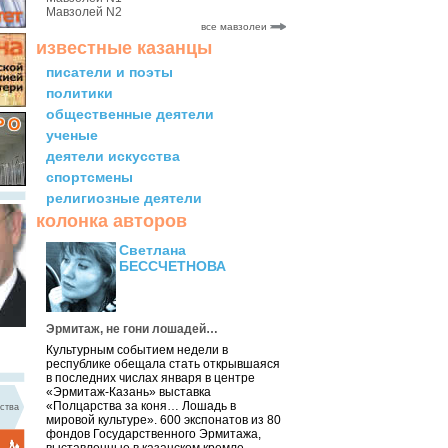
Мавзолей N2
все мавзолеи
известные казанцы
писатели и поэты
политики
общественные деятели
ученые
деятели искусства
спортсмены
религиозные деятели
колонка авторов
Светлана
БЕССЧЕТНОВА
Эрмитаж, не гони лошадей…
Культурным событием недели в
республике обещала стать открывшаяся
в последних числах января в центре
«Эрмитаж-Казань» выставка
«Полцарства за коня… Лошадь в
ства
мировой культуре». 600 экспонатов из 80
фондов Государственного Эрмитажа,