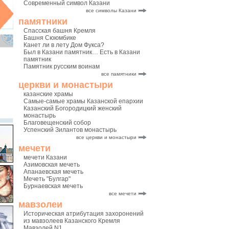
Современный символ Казани
все символы Казани
памятники
Спасская башня Кремля
Башня Сююмбике
Канет ли в лету Дом Фукса?
Был в Казани памятник… Есть в Казани
памятник
Памятник русским воинам
все памятники
церкви и монастыри
казанские храмы
Самые-самые храмы Казанской епархии
Казанский Богородицкий женский
монастырь
Благовещенский собор
Успенский Зилантов монастырь
все церкви и монастыри
мечети
мечети Казани
Азимовская мечеть
Апанаевская мечеть
Мечеть "Булгар"
Бурнаевская мечеть
все мечети
мавзолеи
Историческая атрибутация захоронений
из мавзолеев Казанского Кремля
Мавзолей N1