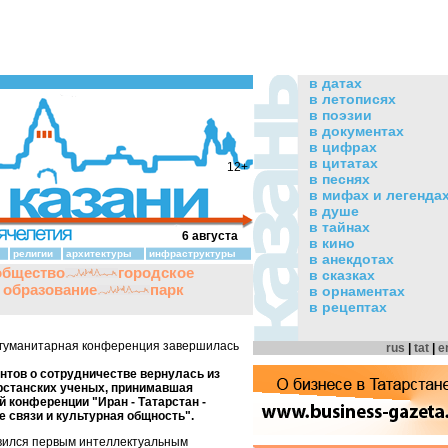
в датах
в летописях
в поэзии
в документах
в цифрах
в цитатах
12+
в песнях
в мифах и легенда
в душе
в тайнах
6 августа
в кино
религии
архитектуры
инфраструктуры
в анекдотах
общество
городское
в сказках
и образование
парк
в орнаментах
в рецептах
гуманитарная конференция завершилась
rus
|
tat
|
e
нтов о сотрудничестве вернулась из
арстанских ученых, принимавшая
 конференции "Иран - Татарстан -
 связи и культурная общность".
вился первым интеллектуальным