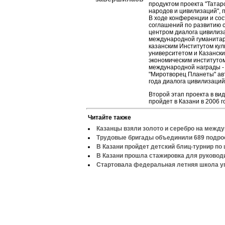
продуктом проекта "Татарс
народов и цивилизаций",
В ходе конференции и со
соглашений по развитию
центром диалога цивилиз
международной гуманитарн
казанским Институтом кул
университетом и Казанск
экономическим институтом
международной награды -
"Миротворец Планеты" ав
года диалога цивилизаци
Второй этап проекта в в
пройдет в Казани в 2006 г
Читайте также
Казанцы взяли золото и серебро на межд
Трудовые бригады объединили 689 подро
В Казани пройдет детский блиц-турнир по
В Казани прошла стажировка для руково
Стартовала федеральная летняя школа у