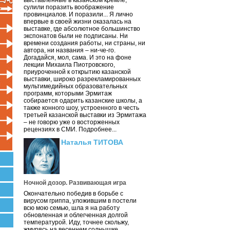
выставленные в казанском кремле,
сулили поразить воображение
провинциалов. И поразили... Я лично
впервые в своей жизни оказалась на
выставке, где абсолютное большинство
экспонатов были не подписаны. Ни
времени создания работы, ни страны, ни
автора, ни названия – ни-че-го.
Догадайся, мол, сама. И это на фоне
лекции Михаила Пиотровского,
приуроченной к открытию казанской
выставки, широко разрекламированных
мультимедийных образовательных
программ, которыми Эрмитаж
собирается одарить казанские школы, а
также конного шоу, устроенного в честь
третьей казанской выставки из Эрмитажа
– не говорю уже о восторженных
рецензиях в СМИ. Подробнее...
Наталья ТИТОВА
Ночной дозор. Развивающая игра
Окончательно победив в борьбе с
вирусом гриппа, уложившим в постели
всю мою семью, шла я на работу
обновленная и облегченная долгой
температурой. Иду, точнее скольжу,
жмурясь на весеннем солнышке.