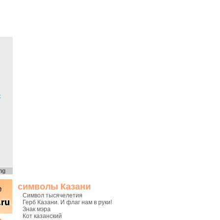
х
ng
символы Казани
Символ тысячелетия
Герб Казани. И флаг нам в руки!
Знак мэра
Кот казанский