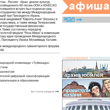
тан - Россия - Иран: диалог культур,
 посвященного 60-летию ООН и ЮНЕСКО.
стоявшихся встреч был подписан ряд
 сотрудничества между Международным
аций при Президенте Ирана,
ой академией "Европа-Азия" (Казань) и
ьтуры мира, а также между Тегеранским
им государственным финансово-
. Также состоялась передача
 золотой медали "Роза Мира" в номинации
тору идеи проведения Международного
й, Президенту Ирана Мохаммаду Хатами.
иде международного гуманитарного форума
оду.
ународной олимпиаде «Туймаада»
стков
 шахматам
дителей цифровой трансформации
правленцев в образовании
все статьи раздела