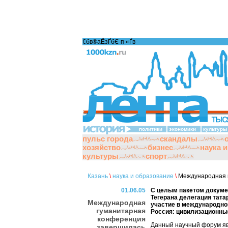
€бв®аЁзҐбЄ п «Ґ­в
политики
экономики
культуры
пульс города
скандалы
хозяйство
бизнес
наука 
культуры
спорт
Казань
\
наука и образование
\
Международная 
01.06.05
С целым пакетом докуме
Тегерана делегация тат
Международная
участие в международной
гуманитарная
Россия: цивилизационные
конференция
Данный научный форум я
завершилась