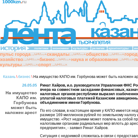
политики
экономики
культуры
религии
архитектуры
ин
пульс города
скандалы
общество
город
хозяйство
бизнес
наука и образование
п
культуры
спорт
Казань
\
бизнес
\
На имущество КАПО им. Горбунова может быть наложен а
26.05.05
Ринат Хайров, и.о. руководителя Управления ФНС Ро
вчера на совместном заседании финансовых, казнач
На имущество
налоговых органов республики выразил озабоченнос
КАПО им.
уплатой налоговых платежей Казанским авиационн
Горбунова
объединением имени Горбунова.
может быть
По его словам, в настоящее время у КАПО имеется нед
наложен арест
размере 169 миллионов рублей по земельному налогу и
имущество. «Рост недоимки может повлечь за собой п
налоговыми органами радикальных мер вплоть до аре
предприятия», - заявил Ринат Хайров.
Ситуация с недоимкой сложилась в связи с предоста