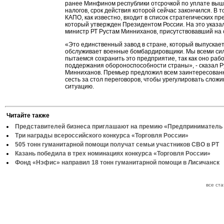
ранее Минфином республики отсрочкой по уплате вы
налогов, срок действия которой сейчас закончился. В т
КАПО, как известно, входит в список стратегических пр
который утвержден Президентом России. На это указа
министр РТ Рустам Минниханов, присутствовавший на
«Это единственный завод в стране, который выпускает
обслуживает военные бомбардировщики. Мы всеми си
пытаемся сохранить это предприятие, так как оно рабо
поддержания обороноспособности страны», - сказал 
Минниханов. Премьер предложил всем заинтересован
сесть за стол переговоров, чтобы урегулировать слож
ситуацию.
Читайте также
Представителей бизнеса приглашают на премию «Предприниматель 
Три награды всероссийского конкурса «Торговля России»
505 тонн гуманитарной помощи получат семьи участников СВО в РТ
Казань победила в трех номинациях конкурса «Торговля России»
Фонд «Нэфис» направил 18 тонн гуманитарной помощи в Лисичанск
все ст