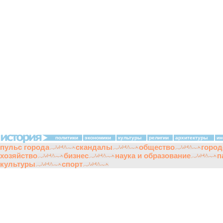
политики
экономики
культуры
религии
архитектуры
ин
пульс города
скандалы
общество
город
хозяйство
бизнес
наука и образование
п
культуры
спорт