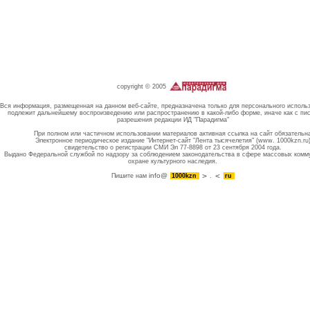
copyright © 2005
Вся информация, размещенная на данном веб-сайте, предназначена только для персонального исполь
подлежит дальнейшему воспроизведению или распространению в какой-либо форме, иначе как с пи
разрешения редакции ИД "Парадигма"
При полном или частичном использовании материалов активная ссылка на сайт обязательн
Электронное периодическое издание "Интернет-сайт "Лента тысячелетия" (www. 1000kzn.ru
свидетельство о регистрации СМИ Эл 77-8898 от 23 сентября 2004 года.
Выдано Федеральной службой по надзору за соблюдением законодательства в сфере массовых комм
охране культурного наследия.
info@
Пишите нам
1000kzn
.
ru