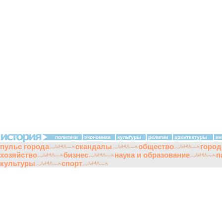
политики
экономики
культуры
религии
архитектуры
ин
пульс города
скандалы
общество
город
хозяйство
бизнес
наука и образование
п
культуры
спорт