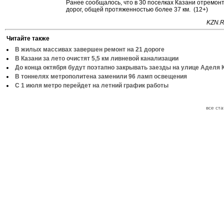
Ранее сообщалось, что в 30 поселках Казани отремон
дорог, общей протяженностью более 37 км. (12+)
KZN.R
Читайте также
В жилых массивах завершен ремонт на 21 дороге
В Казани за лето очистят 5,5 км ливневой канализации
До конца октября будут поэтапно закрывать заезды на улице Аделя 
В тоннелях метрополитена заменили 96 ламп освещения
С 1 июля метро перейдет на летний график работы
все ст