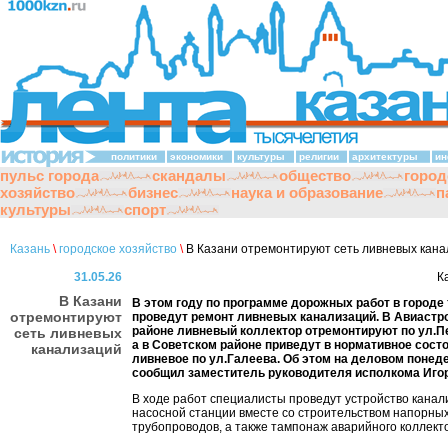
политики
экономики
культуры
религии
архитектуры
ин
пульс города
скандалы
общество
город
хозяйство
бизнес
наука и образование
п
культуры
спорт
Казань
\
городское хозяйство
\
В Казани отремонтируют сеть ливневых кан
31.05.26
К
В Казани
В этом году по программе дорожных работ в городе
отремонтируют
проведут ремонт ливневых канализаций. В Авиаст
районе ливневый коллектор отремонтируют по ул.П
сеть ливневых
а в Советском районе приведут в нормативное сост
канализаций
ливневое по ул.Галеева. Об этом на деловом понед
сообщил заместитель руководителя исполкома Иго
В ходе работ специалисты проведут устройство канал
насосной станции вместе со строительством напорны
трубопроводов, а также тампонаж аварийного коллект