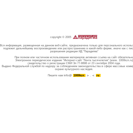
copyright © 2005
Вся информация, размещенная на данном веб-сайте, предназначена только для персонального исполь
подлежит дальнейшему воспроизведению или распространению в какой-либо форме, иначе как с пи
разрешения редакции ИД "Парадигма"
При полном или частичном использовании материалов активная ссылка на сайт обязательн
Электронное периодическое издание "Интернет-сайт "Лента тысячелетия" (www. 1000kzn.ru
свидетельство о регистрации СМИ Эл 77-8898 от 23 сентября 2004 года.
Выдано Федеральной службой по надзору за соблюдением законодательства в сфере массовых комм
охране культурного наследия.
info@
Пишите нам
1000kzn
.
ru