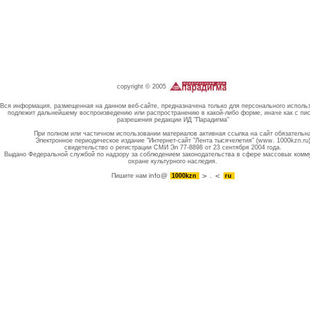
copyright © 2005
Вся информация, размещенная на данном веб-сайте, предназначена только для персонального исполь
подлежит дальнейшему воспроизведению или распространению в какой-либо форме, иначе как с пи
разрешения редакции ИД "Парадигма"
При полном или частичном использовании материалов активная ссылка на сайт обязательн
Электронное периодическое издание "Интернет-сайт "Лента тысячелетия" (www. 1000kzn.ru
свидетельство о регистрации СМИ Эл 77-8898 от 23 сентября 2004 года.
Выдано Федеральной службой по надзору за соблюдением законодательства в сфере массовых комм
охране культурного наследия.
info@
Пишите нам
1000kzn
.
ru