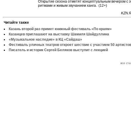
Открытие сезона отметят концептуальным вечером с 
ритмами и живым звучанием ханга. (12+)
KZN.R
Читайте также
Казань второй раз примет книжный фестиваль «По краям»
Казанцев приглашают на выставку Шамиля Шайдуллина
«Музыкальное наследие» в КЦ «Сайдаш»
Фестиваль уличных театров откроет шествие с участием 50 артисто
Писатель и историк Сергей Беляков выступит с лекцией
все ст