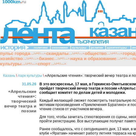
политики
экономики
культуры
религии
архитектуры
ин
пульс города
скандалы
общество
город
хозяйство
бизнес
наука и образование
п
культуры
спорт
Казань
\
парк культуры
\
«Апрельские чтения»: творческий вечер театра и п
31.05.26
В это воскресенье, 17 мая, в Горкинско-Ометьевско
пройдет творческий вечер театра и поэзии «Апрельс
«Апрельские
сообщает комитет по делам детей и молодежи.
чтения»:
Каждый желающий сможет посмотреть театральную по
творческий
мотивам произведения «Приключения Буратино» и по
вечер театра и
чтение стихов от участников вечера.
поэзии
Для того, чтобы зачитать стихотворения со сцены, не
пройти регистрацию. Все выступающие получат памят
Ранее сообщалось, что с сегодняшнего дня, 13 мая, в
клубе «Яратам» начинает работу летняя терраса на к