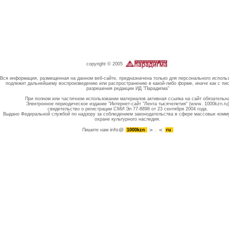
copyright © 2005
Вся информация, размещенная на данном веб-сайте, предназначена только для персонального исполь
подлежит дальнейшему воспроизведению или распространению в какой-либо форме, иначе как с пи
разрешения редакции ИД "Парадигма"
При полном или частичном использовании материалов активная ссылка на сайт обязательн
Электронное периодическое издание "Интернет-сайт "Лента тысячелетия" (www. 1000kzn.ru
свидетельство о регистрации СМИ Эл 77-8898 от 23 сентября 2004 года.
Выдано Федеральной службой по надзору за соблюдением законодательства в сфере массовых комм
охране культурного наследия.
info@
Пишите нам
1000kzn
.
ru