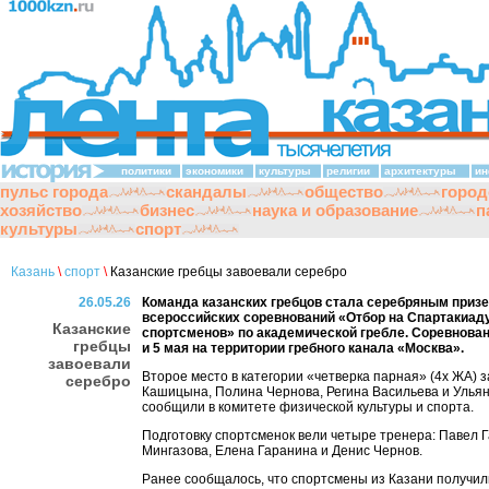
политики
экономики
культуры
религии
архитектуры
ин
пульс города
скандалы
общество
город
хозяйство
бизнес
наука и образование
п
культуры
спорт
Казань
\
спорт
\
Казанские гребцы завоевали серебро
26.05.26
Команда казанских гребцов стала серебряным приз
всероссийских соревнований «Отбор на Спартакиад
Казанские
спортсменов» по академической гребле. Соревнова
гребцы
и 5 мая на территории гребного канала «Москва».
завоевали
Второе место в категории «четверка парная» (4х ЖА) 
серебро
Кашицына, Полина Чернова, Регина Васильева и Ульян
сообщили в комитете физической культуры и спорта.
Подготовку спортсменок вели четыре тренера: Павел Г
Мингазова, Елена Гаранина и Денис Чернов.
Ранее сообщалось, что спортсмены из Казани получил