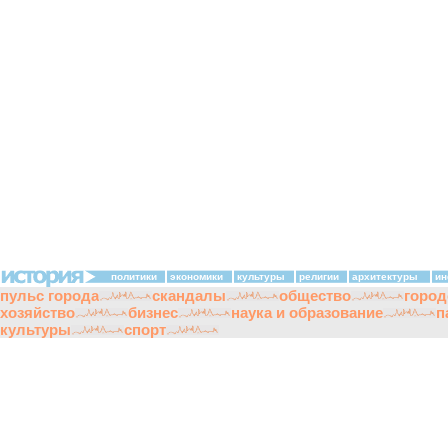
политики
экономики
культуры
религии
архитектуры
ин
пульс города
скандалы
общество
город
хозяйство
бизнес
наука и образование
п
культуры
спорт