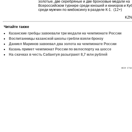
золотые, две серебряные и две бронзовые медали на
Всероссийском турнире среди юношей и юниоров и Куб
среди мужчин по кикбоксингу в разделе К-1. (12+)
KZN
Читайте также
Казанские гребцы завоевали три медали на чемпионате России
Воспитанницы казанской школы гребли взяли бронзу
Даниел Маринов завоевал два золота на чемпионате России
Казань примет чемпионат России по велоспорту на шоссе
На скачках в честь Сабантуя разыграют 8,7 млн рублей
все ст