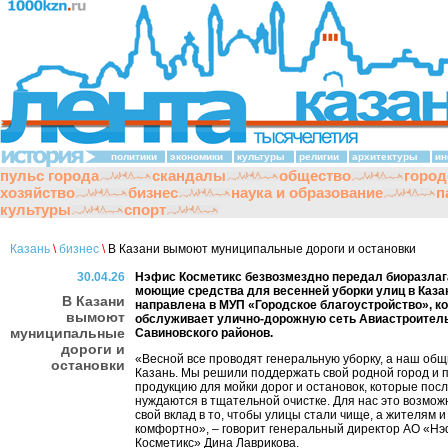
политики
экономики
культуры
религии
архитектуры
ин
пульс города
скандалы
общество
город
хозяйство
бизнес
наука и образование
п
культуры
спорт
Казань
\
бизнес
\
В Казани вымоют муниципальные дороги и остановки
30.04.26
Нэфис Косметикс безвозмездно передал биоразла
моющие средства для весенней уборки улиц в Каза
В Казани
направлена в МУП «Городское благоустройство», к
вымоют
обслуживает улично-дорожную сеть Авиастроитель
муниципальные
Савиновского районов.
дороги и
«Весной все проводят генеральную уборку, а наш общ
остановки
Казань. Мы решили поддержать свой родной город и 
продукцию для мойки дорог и остановок, которые пос
нуждаются в тщательной очистке. Для нас это возмож
свой вклад в то, чтобы улицы стали чище, а жителям и
комфортно», – говорит генеральный директор АО «Н
Косметикс» Дина Лаврикова.