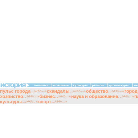
политики
экономики
культуры
религии
архитектуры
ин
пульс города
скандалы
общество
город
хозяйство
бизнес
наука и образование
п
культуры
спорт