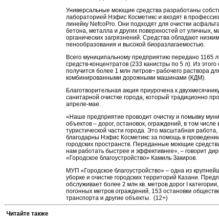
Универсальные моющие средства разработаны собст
лабораторией Нэфис Косметикс и входят в професси
линейку NefcoPro. Они подходят для очистки асфальта
бетона, металла и других поверхностей от уличных, 
органических загрязнений. Средства обладают низки
пенообразования и высокой биоразлагаемостью.
Всего муниципальному предприятию передано 1165 л
средств-концентратов (233 канистры по 5 л). Из этого
получится более 1 млн литров¬ рабочего раствора дл
комбинированными дорожными машинами (КДМ).
Благотворительная акция приурочена к двухмесячник
санитарной очистке города, который традиционно про
апреле-мае.
«Наше предприятие проводит очистку и помывку мун
объектов – дорог, остановок, ограждений, в том числе 
туристической части города. Это масштабная работа,
благодарны Нэфис Косметикс за помощь в проведени
городских пространств. Переданные моющие средств
нам работать быстрее и эффективнее», – говорит ди
«Городское благоустройство» Камиль Закиров.
МУП «Городское благоустройство» – одна из крупней
уборке и очистке городских территорий Казани. Пред
обслуживает более 2 млн кв. метров дорог I категории,
погонных метров ограждений, 153 остановки обществ
транспорта и другие объекты. (12+)
Читайте также