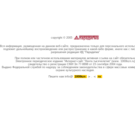
copyright © 2005
Вся информация, размещенная на данном веб-сайте, предназначена только для персонального исполь
подлежит дальнейшему воспроизведению или распространению в какой-либо форме, иначе как с пи
разрешения редакции ИД "Парадигма"
При полном или частичном использовании материалов активная ссылка на сайт обязательн
Электронное периодическое издание "Интернет-сайт "Лента тысячелетия" (www. 1000kzn.ru
свидетельство о регистрации СМИ Эл 77-8898 от 23 сентября 2004 года.
Выдано Федеральной службой по надзору за соблюдением законодательства в сфере массовых комм
охране культурного наследия.
info@
Пишите нам
1000kzn
.
ru