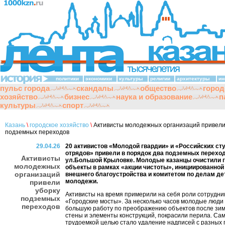
политики
экономики
культуры
религии
архитектуры
ин
пульс города
скандалы
общество
город
хозяйство
бизнес
наука и образование
п
культуры
спорт
Казань
\
городское хозяйство
\
Активисты молодежных организаций привели
подземных переходов
29.04.26
20 активистов «Молодой гвардии» и «Российских ст
отрядов» привели в порядок два подземных переход
Активисты
ул.Большой Крыловке. Молодые казанцы очистили 
молодежных
объекты в рамках «акции чистоты», инициированной
организаций
внешнего благоустройства и комитетом по делам де
молодежи.
привели
уборку
Активисты на время примерили на себя роли сотрудн
подземных
«Городские мосты». За несколько часов молодые люди
переходов
большую работу по преображению объектов после зи
стены и элементы конструкций, покрасили перила. Са
трудоемкой целью стало удаление надписей с разных