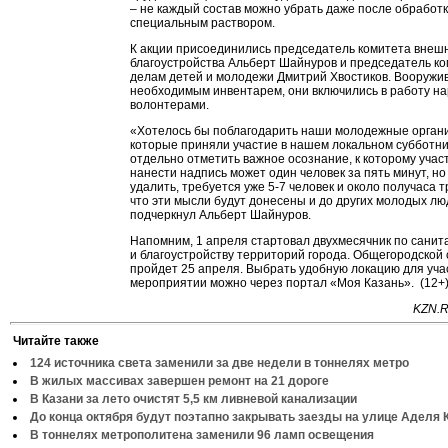
– не каждый состав можно убрать даже после обработ
специальным раствором.
К акции присоединились председатель комитета внеш
благоустройства Альберт Шайнуров и председатель ко
делам детей и молодежи Дмитрий Хвостиков. Вооружи
необходимым инвентарем, они включились в работу на
волонтерами.
«Хотелось бы поблагодарить наши молодежные орган
которые приняли участие в нашем локальном субботни
отдельно отметить важное осознание, к которому учас
нанести надпись может один человек за пять минут, но
удалить, требуется уже 5-7 человек и около получаса т
что эти мысли будут донесены и до других молодых лю
подчеркнул Альберт Шайнуров.
Напомним, 1 апреля стартовал двухмесячник по санит
и благоустройству территорий города. Общегородской 
пройдет 25 апреля. Выбрать удобную локацию для уча
мероприятии можно через портал «Моя Казань». (12+
KZN.R
Читайте также
124 источника света заменили за две недели в тоннелях метро
В жилых массивах завершен ремонт на 21 дороге
В Казани за лето очистят 5,5 км ливневой канализации
До конца октября будут поэтапно закрывать заезды на улице Аделя 
В тоннелях метрополитена заменили 96 ламп освещения