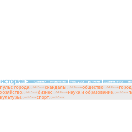
политики
экономики
культуры
религии
архитектуры
ин
пульс города
скандалы
общество
город
хозяйство
бизнес
наука и образование
п
культуры
спорт