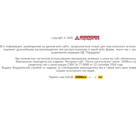
copyright © 2005
Вся информация, размещенная на данном веб-сайте, предназначена только для персонального исполь
подлежит дальнейшему воспроизведению или распространению в какой-либо форме, иначе как с пи
разрешения редакции ИД "Парадигма"
При полном или частичном использовании материалов активная ссылка на сайт обязательн
Электронное периодическое издание "Интернет-сайт "Лента тысячелетия" (www. 1000kzn.ru
свидетельство о регистрации СМИ Эл 77-8898 от 23 сентября 2004 года.
Выдано Федеральной службой по надзору за соблюдением законодательства в сфере массовых комм
охране культурного наследия.
info@
Пишите нам
1000kzn
.
ru