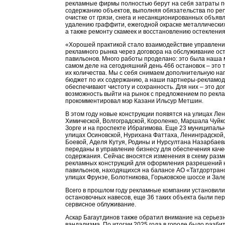
рекламные фирмы полностью берут на себя затраты по
содержанию объектов, выполняя обязательства по ре
очистке от грязи, снега и несанкционированных объяв
удалению граффити, ежегодной окраске металлических
а также ремонту скамеек и восстановлению остекления
«Хорошей практикой стало взаимодействие управлени
рекламного рынка через договора на обслуживание ос
павильонов. Много работы проделано: это была наша 
самом деле на сегодняшний день 466 остановок – это т
их количества. Мы с себя снимаем дополнительную наг
бюджет по их содержанию, а наши партнеры-рекламо
обеспечивают чистоту и сохранность. Для них – это д
возможность выйти на рынок с предложением по рекла
прокомментировал мэр Казани Ильсур Метшин.
В этом году новые конструкции появятся на улицах Лен
Химической, Волгоградской, Короленко, Маршала Чуйк
Зорге и на проспекте Ибрагимова. Еще 23 муниципаль
улицах Осиновской, Нурихана Фаттаха, Ленинградской,
Боевой, Аделя Кутуя, Родины и Нурсултана Назарбаев
переданы в управление бизнесу для обеспечения каче
содержания. Сейчас вносятся изменения в схему раз
рекламных конструкций для оформления разрешений 
павильонов, находящихся на балансе АО «Татдортран
улицах Фрунзе, Болотникова, Горьковское шоссе и Зал
Всего в прошлом году рекламные компании установили
остановочных навесов, еще 36 таких объекта были пе
сервисное облуживание.
Аскар Багаутдинов также обратил внимание на серьез
вандализма. По итогам 2025 года в городе было разбит