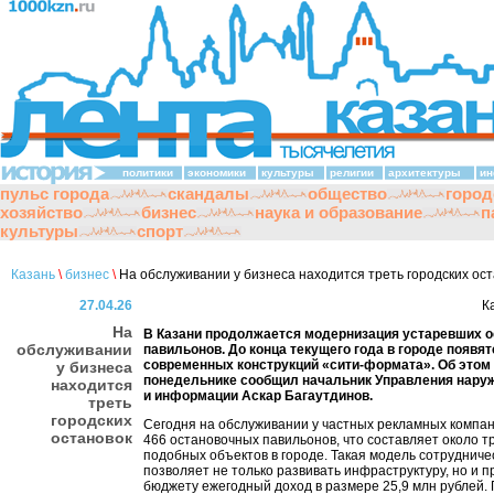
политики
экономики
культуры
религии
архитектуры
ин
пульс города
скандалы
общество
город
хозяйство
бизнес
наука и образование
п
культуры
спорт
Казань
\
бизнес
\
На обслуживании у бизнеса находится треть городских ос
27.04.26
К
На
В Казани продолжается модернизация устаревших 
обслуживании
павильонов. До конца текущего года в городе появя
современных конструкций «сити-формата». Об этом
у бизнеса
понедельнике сообщил начальник Управления нару
находится
и информации Аскар Багаутдинов.
треть
городских
Сегодня на обслуживании у частных рекламных компа
остановок
466 остановочных павильонов, что составляет около т
подобных объектов в городе. Такая модель сотрудниче
позволяет не только развивать инфраструктуру, но и 
бюджету ежегодный доход в размере 25,9 млн рублей.