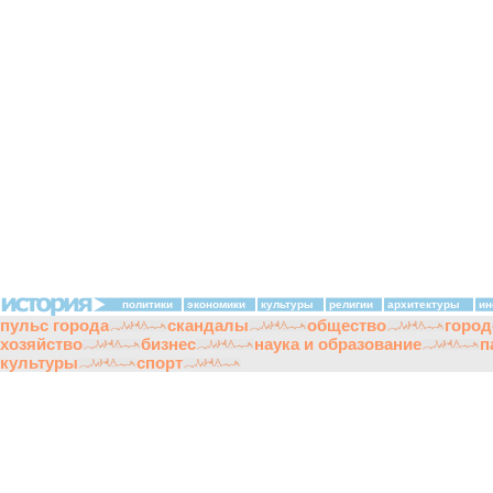
политики
экономики
культуры
религии
архитектуры
ин
пульс города
скандалы
общество
город
хозяйство
бизнес
наука и образование
п
культуры
спорт