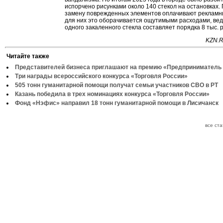
испорчено рисунками около 140 стекол на остановках. 
замену поврежденных элементов оплачивают рекламн
для них это оборачивается ощутимыми расходами, вед
одного закаленного стекла составляет порядка 8 тыс. р
KZN.R
Читайте также
Представителей бизнеса приглашают на премию «Предприниматель 
Три награды всероссийского конкурса «Торговля России»
505 тонн гуманитарной помощи получат семьи участников СВО в РТ
Казань победила в трех номинациях конкурса «Торговля России»
Фонд «Нэфис» направил 18 тонн гуманитарной помощи в Лисичанск
все ст