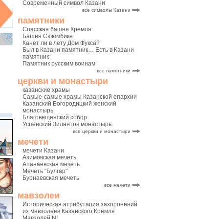
Современный символ Казани
все символы Казани
памятники
Спасская башня Кремля
Башня Сююмбике
Канет ли в лету Дом Фукса?
Был в Казани памятник… Есть в Казани
памятник
Памятник русским воинам
все памятники
церкви и монастыри
казанские храмы
Самые-самые храмы Казанской епархии
Казанский Богородицкий женский
монастырь
Благовещенский собор
Успенский Зилантов монастырь
все церкви и монастыри
мечети
мечети Казани
Азимовская мечеть
Апанаевская мечеть
Мечеть "Булгар"
Бурнаевская мечеть
все мечети
мавзолеи
Историческая атрибутация захоронений
из мавзолеев Казанского Кремля
Мавзолей N1