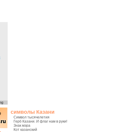
х
ng
символы Казани
Символ тысячелетия
Герб Казани. И флаг нам в руки!
Знак мэра
Кот казанский