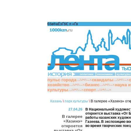
€бв®аЁзҐбЄ п «Ґ­в
политики
экономики
культуры
пульс города
скандалы
хозяйство
бизнес
наука 
культуры
спорт
Казань
\
парк культуры
\
В галерее «Хазинэ» отк
27.04.26
В Национальной художест
откроется выставка «От 
В галерее
работы казанских художн
«Хазинэ»
Газеева. В экспозицию в
откроется
во время творческих поез
выставка «От