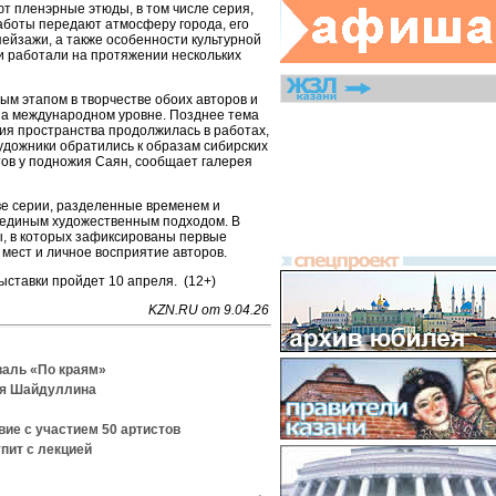
т пленэрные этюды, в том числе серия,
аботы передают атмосферу города, его
ейзажи, а также особенности культурной
и работали на протяжении нескольких
ым этапом в творчестве обоих авторов и
на международном уровне. Позднее тема
ия пространства продолжилась в работах,
художники обратились к образам сибирских
ов у подножия Саян, сообщает галерея
е серии, разделенные временем и
 единым художественным подходом. В
, в которых зафиксированы первые
мест и личное восприятие авторов.
ыставки пройдет 10 апреля. (12+)
KZN.RU от 9.04.26
валь «По краям»
ля Шайдуллина
ие с участием 50 артистов
пит с лекцией