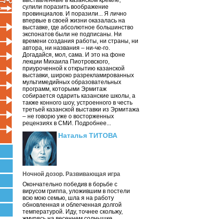
выставленные в казанском кремле,
сулили поразить воображение
провинциалов. И поразили... Я лично
впервые в своей жизни оказалась на
выставке, где абсолютное большинство
экспонатов были не подписаны. Ни
времени создания работы, ни страны, ни
автора, ни названия – ни-че-го.
Догадайся, мол, сама. И это на фоне
лекции Михаила Пиотровского,
приуроченной к открытию казанской
выставки, широко разрекламированных
мультимедийных образовательных
программ, которыми Эрмитаж
собирается одарить казанские школы, а
также конного шоу, устроенного в честь
третьей казанской выставки из Эрмитажа
– не говорю уже о восторженных
рецензиях в СМИ. Подробнее...
Наталья ТИТОВА
Ночной дозор. Развивающая игра
Окончательно победив в борьбе с
вирусом гриппа, уложившим в постели
всю мою семью, шла я на работу
обновленная и облегченная долгой
температурой. Иду, точнее скольжу,
жмурясь на весеннем солнышке.