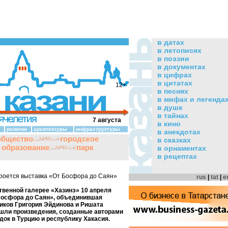
в датах
в летописях
в поэзии
в документах
в цифрах
в цитатах
12+
в песнях
в мифах и легенда
в душе
в тайнах
7 августа
в кино
религии
архитектуры
инфраструктуры
в анекдотах
общество
городское
в сказках
и образование
парк
в орнаментах
в рецептах
роется выставка «От Босфора до Саян»
rus
|
tat
|
e
венной галерее «Хазинэ» 10 апреля
Босфора до Саян», объединившая
иков Григория Эйдинова и Ришата
ошли произведения, созданные авторами
док в Турцию и республику Хакасия.