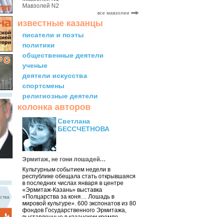
Мавзолей N2
все мавзолеи
известные казанцы
писатели и поэты
политики
общественные деятели
ученые
деятели искусства
спортсмены
религиозные деятели
колонка авторов
Светлана
БЕССЧЕТНОВА
Эрмитаж, не гони лошадей…
Культурным событием недели в
республике обещала стать открывшаяся
в последних числах января в центре
«Эрмитаж-Казань» выставка
«Полцарства за коня… Лошадь в
ства
мировой культуре». 600 экспонатов из 80
фондов Государственного Эрмитажа,