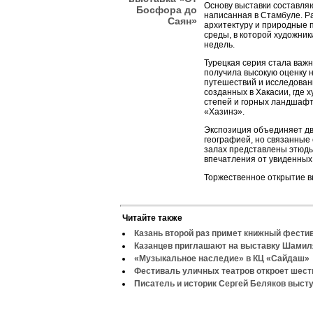
Основу выставки составляю
Босфора до
написанная в Стамбуле. Р
Саян»
архитектуру и природные п
среды, в которой художник
недель.
Турецкая серия стала важн
получила высокую оценку 
путешествий и исследован
созданных в Хакасии, где 
степей и горных ландшафт
«Хазинэ».
Экспозиция объединяет дв
географией, но связанные
залах представлены этюды
впечатления от увиденных 
Торжественное открытие в
Читайте также
Казань второй раз примет книжный фести
Казанцев приглашают на выставку Шами
«Музыкальное наследие» в КЦ «Сайдаш»
Фестиваль уличных театров откроет шеств
Писатель и историк Сергей Беляков высту