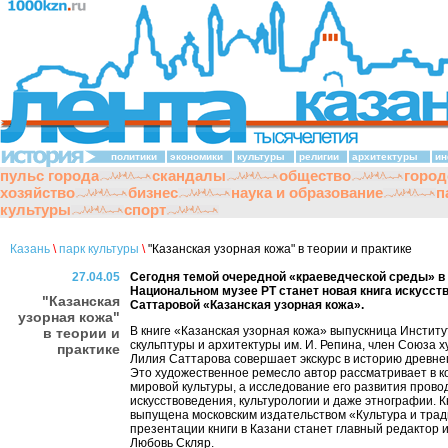
политики
экономики
культуры
религии
архитектуры
ин
пульс города
скандалы
общество
город
хозяйство
бизнес
наука и образование
п
культуры
спорт
Казань
\
парк культуры
\
"Казанская узорная кожа" в теории и практике
27.04.05
Сегодня темой очередной «краеведческой среды» в
Национальном музее РТ станет новая книга искусст
"Казанская
Саттаровой «Казанская узорная кожа».
узорная кожа"
В книге «Казанская узорная кожа» выпускница Институ
в теории и
скульптуры и архитектуры им. И. Репина, член Союза 
практике
Лилия Саттарова совершает экскурс в историю древне
Это художественное ремесло автор рассматривает в к
мировой культуры, а исследование его развития прово
искусствоведения, культурологии и даже этнографии. К
выпущена московским издательством «Культура и трад
презентации книги в Казани станет главный редактор 
Любовь Скляр.