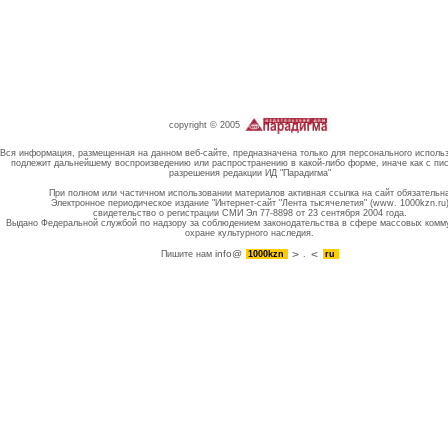
copyright © 2005
Вся информация, размещенная на данном веб-сайте, предназначена только для персонального исполь
подлежит дальнейшему воспроизведению или распространению в какой-либо форме, иначе как с пи
разрешения редакции ИД "Парадигма"
При полном или частичном использовании материалов активная ссылка на сайт обязательн
Электронное периодическое издание "Интернет-сайт "Лента тысячелетия" (www. 1000kzn.ru
свидетельство о регистрации СМИ Эл 77-8898 от 23 сентября 2004 года.
Выдано Федеральной службой по надзору за соблюдением законодательства в сфере массовых комм
охране культурного наследия.
info@
Пишите нам
1000kzn
.
ru