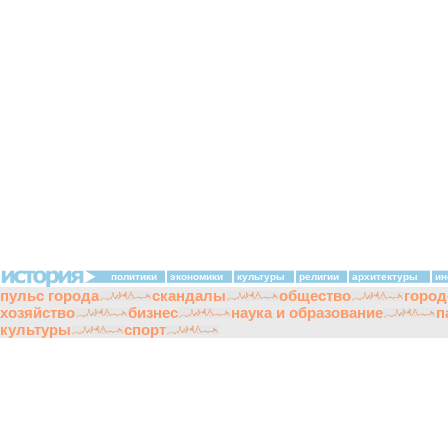
политики
экономики
культуры
религии
архитектуры
ин
пульс города
скандалы
общество
город
хозяйство
бизнес
наука и образование
п
культуры
спорт