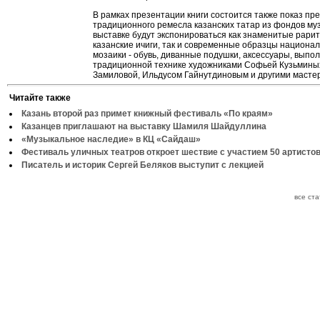
В рамках презентации книги состоится также показ пр
традиционного ремесла казанских татар из фондов муз
выставке будут экспонироваться как знаменитые рари
казанские ичиги, так и современные образцы национа
мозаики - обувь, диванные подушки, аксессуары, выпо
традиционной технике художниками Софьей Кузьмины
Замиловой, Ильдусом Гайнутдиновым и другими масте
Читайте также
Казань второй раз примет книжный фестиваль «По краям»
Казанцев приглашают на выставку Шамиля Шайдуллина
«Музыкальное наследие» в КЦ «Сайдаш»
Фестиваль уличных театров откроет шествие с участием 50 артисто
Писатель и историк Сергей Беляков выступит с лекцией
все ст