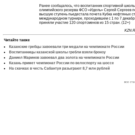
Ранее сообщалось, что воспитанник спортивной школ
олимпийского резерва ФСО «Идель» Сергей Сергеев п
высшую ступень пьедестала почета Кубка нефтяных ст
международном турнире, проходившем с 1 по 7 декабр
приняли участие 120 спортсменов из 15 стран. (12+)
KZN.R
Читайте также
Казанские гребцы завоевали три медали на чемпионате России
Воспитанницы казанской школы гребли взяли бронзу
Даниел Маринов завоевал два золота на чемпионате России
Казань примет чемпионат России по велоспорту на шоссе
На скачках в честь Сабантуя разыграют 8,7 млн рублей
все ст