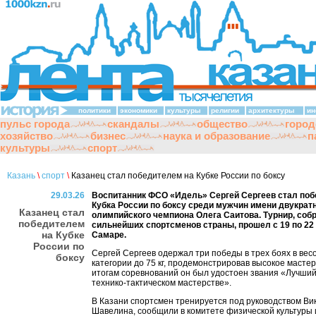
политики
экономики
культуры
религии
архитектуры
ин
пульс города
скандалы
общество
город
хозяйство
бизнес
наука и образование
п
культуры
спорт
Казань
\
спорт
\
Казанец стал победителем на Кубке России по боксу
29.03.26
Воспитанник ФСО «Идель» Сергей Сергеев стал по
Кубка России по боксу среди мужчин имени двукрат
Казанец стал
олимпийского чемпиона Олега Саитова. Турнир, соб
победителем
сильнейших спортсменов страны, прошел с 19 по 22
на Кубке
Самаре.
России по
Сергей Сергеев одержал три победы в трех боях в вес
боксу
категории до 75 кг, продемонстрировав высокое мастер
итогам соревнований он был удостоен звания «Лучший
технико-тактическом мастерстве».
В Казани спортсмен тренируется под руководством Ви
Шавелина, сообщили в комитете физической культуры и