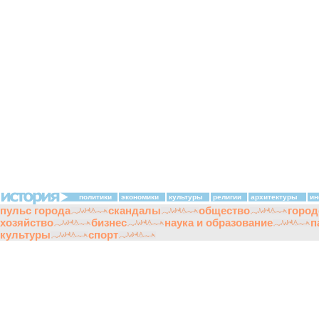
политики
экономики
культуры
религии
архитектуры
ин
пульс города
скандалы
общество
город
хозяйство
бизнес
наука и образование
п
культуры
спорт