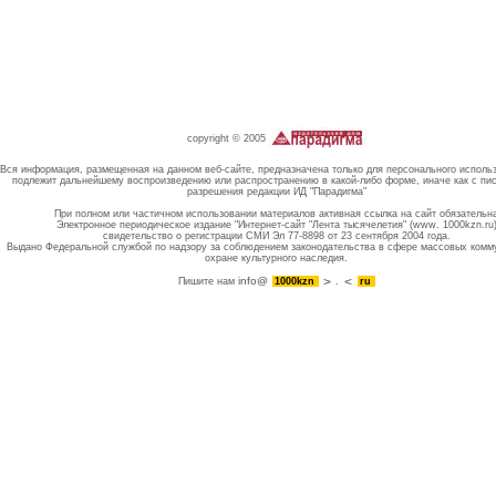
copyright © 2005
Вся информация, размещенная на данном веб-сайте, предназначена только для персонального исполь
подлежит дальнейшему воспроизведению или распространению в какой-либо форме, иначе как с пи
разрешения редакции ИД "Парадигма"
При полном или частичном использовании материалов активная ссылка на сайт обязательн
Электронное периодическое издание "Интернет-сайт "Лента тысячелетия" (www. 1000kzn.ru
свидетельство о регистрации СМИ Эл 77-8898 от 23 сентября 2004 года.
Выдано Федеральной службой по надзору за соблюдением законодательства в сфере массовых комм
охране культурного наследия.
info@
Пишите нам
1000kzn
.
ru