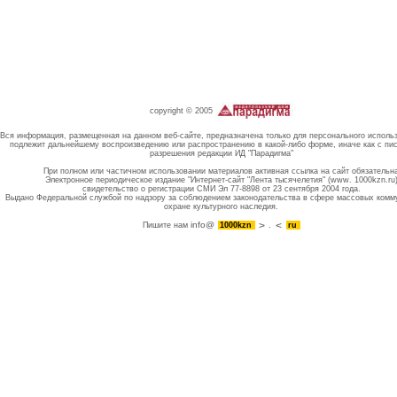
copyright © 2005
Вся информация, размещенная на данном веб-сайте, предназначена только для персонального исполь
подлежит дальнейшему воспроизведению или распространению в какой-либо форме, иначе как с пи
разрешения редакции ИД "Парадигма"
При полном или частичном использовании материалов активная ссылка на сайт обязательн
Электронное периодическое издание "Интернет-сайт "Лента тысячелетия" (www. 1000kzn.ru
свидетельство о регистрации СМИ Эл 77-8898 от 23 сентября 2004 года.
Выдано Федеральной службой по надзору за соблюдением законодательства в сфере массовых комм
охране культурного наследия.
info@
Пишите нам
1000kzn
.
ru