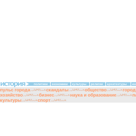
политики
экономики
культуры
религии
архитектуры
ин
пульс города
скандалы
общество
город
хозяйство
бизнес
наука и образование
п
культуры
спорт