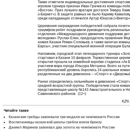
Также отметили индивидуальные достижения спортсм
игроком турнира признан Иван Грачев из команды-по
«Восток». Приз лучшего вратаря достался Тимуру Хам
(«Беркет»). В защите равных не было Кариму Камалову 
среди нападающих отличился Артур Юнусов («Вектор»
Церемония награждения победителей собрала почетны
триумфом ребят поздравили руководитель региональн
отделения «Международного движения поддержки дет
молодежи» Руслан Елин, председатель правления Фе
хоккея Казани Роман Соловьев, а также капитан кома
Барсы», участник специальной военной операции Була
Напомним, городской этап легендарного турнира «Зо
стартовал в Казани 10 февраля. Торжественная цере
открытия прошла на хоккейной коробке стадиона «Ак Б
участием мэра города Ильсура Метшина. Всего за путе
республиканский уровень боролись 24 школьные коман
разделенные на два дивизиона – «Спорт» и «Дворовый
Ранее определились сильнейшие в дивизионе «Спорт»
средней возрастной группы. Победителем стала коман
представляющая школу №143 Авиастроительного и Но
Савиновского районов. (12+)
KZN.
Читайте также
Казанские гребцы завоевали три медали на чемпионате России
Воспитанницы казанской школы гребли взяли бронзу
Даниел Маринов завоевал два золота на чемпионате России