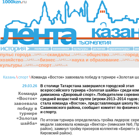
политики
экономики
культуры
религии
архитектуры
ин
пульс города
скандалы
общество
город
хозяйство
бизнес
наука и образование
п
культуры
спорт
Казань
\
спорт
\
Команда «Восток» завоевала победу в турнире «Золотая ш
29.03.26
В столице Татарстана завершился городской этап
всероссийского турнира «Золотая шайба» среди ко
Команда
дивизиона «Дворовый спорт». Победителем соревно
«Восток»
средней возрастной группе (игроки 2013–2014 годов
завоевала
стала команда «Восток», представляющая школу №
Савиновского района, сообщает комитет по физичес
победу в
и спорту.
турнире
«Золотая
По итогам турнира определилась тройка лидеров: се
шайба»
медали завоевала команда «Вектор» (гимназия №6, П
район), замкнул тройку призеров коллектив «Беркет» 
Кировский район).