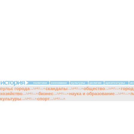
политики
экономики
культуры
религии
архитектуры
ин
пульс города
скандалы
общество
город
хозяйство
бизнес
наука и образование
п
культуры
спорт