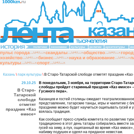
политики
экономики
культуры
религии
архитектуры
ин
пульс города
скандалы
общество
город
хозяйство
бизнес
наука и образование
п
культуры
спорт
Казань
\
парк культуры
\
В Старо-Татарской слободе отметят праздник «Каз
29.10.25
В понедельник, 3 ноября, на территории Старо-Татар
слободы пройдет старинный праздник «Каз өмәсе» 
В Старо-
Гусиного пера».
Татарской
Казанцев и гостей столицы ожидает театрализованно
слободе
представление, татарские танцы, игры и чаепитие с б
отметят
празднике можно будет научиться ощипывать гусей и у
праздник «Каз
взялась традиция.
өмәсе»
Как сообщает пресс-служба комитета по развитию тур
традиционно в этот день татары собирались вместе за
гусей на зиму, а пух, ощипанный во время «Каз өмәсе»
набивку подушек и одеял на приданое невестам.