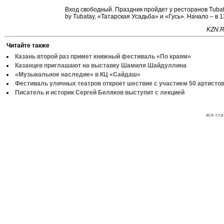
Вход свободный. Праздник пройдет у ресторанов Tubatay
by Tubatay, «Татарская Усадьба» и «Гусь». Начало – в 1
KZN.R
Читайте также
Казань второй раз примет книжный фестиваль «По краям»
Казанцев приглашают на выставку Шамиля Шайдуллина
«Музыкальное наследие» в КЦ «Сайдаш»
Фестиваль уличных театров откроет шествие с участием 50 артисто
Писатель и историк Сергей Беляков выступит с лекцией
все ст