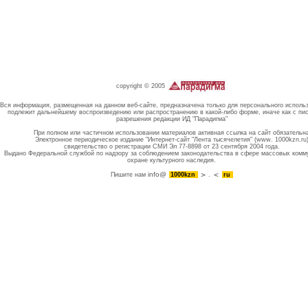
copyright © 2005
Вся информация, размещенная на данном веб-сайте, предназначена только для персонального исполь
подлежит дальнейшему воспроизведению или распространению в какой-либо форме, иначе как с пи
разрешения редакции ИД "Парадигма"
При полном или частичном использовании материалов активная ссылка на сайт обязательн
Электронное периодическое издание "Интернет-сайт "Лента тысячелетия" (www. 1000kzn.ru
свидетельство о регистрации СМИ Эл 77-8898 от 23 сентября 2004 года.
Выдано Федеральной службой по надзору за соблюдением законодательства в сфере массовых комм
охране культурного наследия.
info@
Пишите нам
1000kzn
.
ru