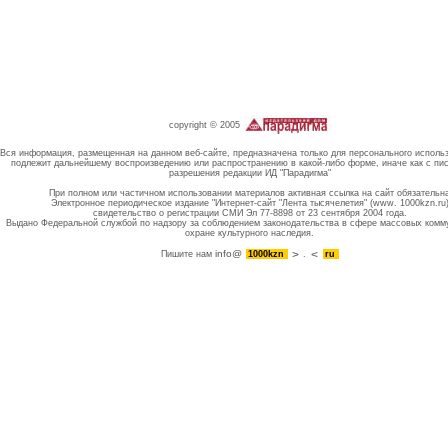
copyright © 2005
Вся информация, размещенная на данном веб-сайте, предназначена только для персонального исполь
подлежит дальнейшему воспроизведению или распространению в какой-либо форме, иначе как с пи
разрешения редакции ИД "Парадигма"
При полном или частичном использовании материалов активная ссылка на сайт обязательн
Электронное периодическое издание "Интернет-сайт "Лента тысячелетия" (www. 1000kzn.ru
свидетельство о регистрации СМИ Эл 77-8898 от 23 сентября 2004 года.
Выдано Федеральной службой по надзору за соблюдением законодательства в сфере массовых комм
охране культурного наследия.
info@
Пишите нам
1000kzn
.
ru