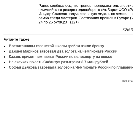
Ранее сообщалось, что тренер-преподаватель спорти
олимпийского резерва единоборств «Ак Барс» ФСО «Р
Ильдар Салахов получил золотую медаль на чемпиона
самбо среди мастеров. Состязания прошли в Бухаре (У
24 по 26 октября. (12+)
KZN.R
Читайте также
Воспитанницы казанской школы гребли взяли бронзу
Даниел Маринов завоевал два золота на чемпионате России
Казань примет чемпионат России по велоспорту на шоссе
На скачках в честь Сабантуя разыграют 8,7 млн рублей
Софья Дьякова завоевала золото на Чемпионате России по плавани
все ст