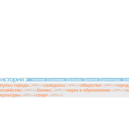
политики
экономики
культуры
религии
архитектуры
ин
пульс города
скандалы
общество
город
хозяйство
бизнес
наука и образование
п
культуры
спорт