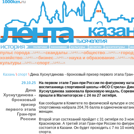
политики
экономики
культуры
религии
архитектуры
ин
пульс города
скандалы
общество
город
хозяйство
бизнес
наука и образование
п
культуры
спорт
Казань
\
спорт
\
Дина Хуснутдинова - бронзовый призер первого этапа Гран
29.10.25
На первом этапе Гран-при России по фигурному кат
воспитанница спортивной школы «ФСО Стрела» Дин
Дина
Хуснутдинова завоевала бронзовую медаль. Сорев
Хуснутдинова -
прошли в Магнитогорске с 24 по 27 октября.
бронзовый
Как сообщили в Комитете по физической культуре и спо
призер
спортсменка набрала 204,76 балла в одиночном катан
первого этапа
женщин.
Гран-при
России
Второй этап состязаний пройдет с 31 октября по 3 ноя
Красноярске. А третий этап Гран-при России по фигур
состоится в Казани. Он будет проходить с 7 по 10 ноя
спорта.