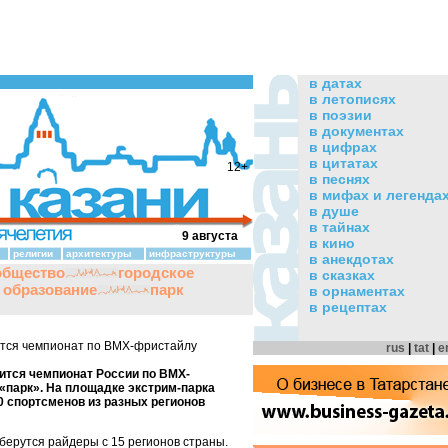
в датах
в летописях
в поэзии
в документах
в цифрах
в цитатах
12+
в песнях
в мифах и легенда
в душе
в тайнах
9 августа
в кино
религии
архитектуры
инфраструктуры
в анекдотах
общество
городское
в сказках
и образование
парк
в орнаментах
в рецептах
ится чемпионат по ВМХ-фристайлу
rus
|
tat
|
e
оится чемпионат России по ВМХ-
«парк». На площадке экстрим-парка
0 спортсменов из разных регионов
берутся райдеры с 15 регионов страны.