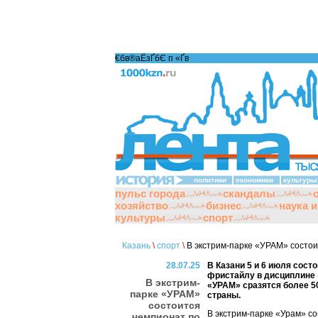
€бв®аЁзҐбЄ п «Ґ­в
политики
экономики
культуры
пульс города
скандалы
хозяйство
бизнес
наука 
культуры
спорт
Казань
\
спорт
\
В экстрим-парке «УРАМ» состо
28.07.25
В Казани 5 и 6 июля сост
фристайлу в дисциплине 
В экстрим-
«УРАМ» сразятся более 5
парке «УРАМ»
страны.
состоится
В экстрим-парке «Урам» со
чемпионат по