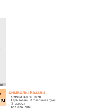
х
ng
символы Казани
Символ тысячелетия
Герб Казани. И флаг нам в руки!
Знак мэра
Кот казанский