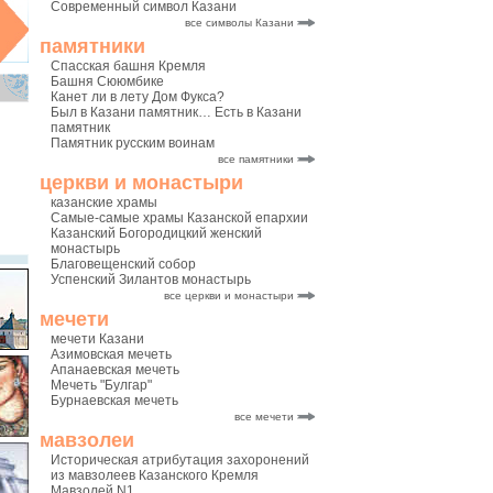
Современный символ Казани
все символы Казани
памятники
Спасская башня Кремля
Башня Сююмбике
Канет ли в лету Дом Фукса?
Был в Казани памятник… Есть в Казани
памятник
Памятник русским воинам
все памятники
церкви и монастыри
казанские храмы
Самые-самые храмы Казанской епархии
Казанский Богородицкий женский
монастырь
Благовещенский собор
Успенский Зилантов монастырь
все церкви и монастыри
мечети
мечети Казани
Азимовская мечеть
Апанаевская мечеть
Мечеть "Булгар"
Бурнаевская мечеть
все мечети
мавзолеи
Историческая атрибутация захоронений
из мавзолеев Казанского Кремля
Мавзолей N1