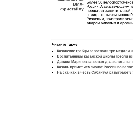
Более 50 велоспортсменов
ВМХ-
России. А действующему ч
фристайлу
предстоит защитить свой т
семикратным чемпионом Р
Ризаевым, призерами чем
Анаром Алиевым и Арсени
Читайте также
Казанские гребцы завоевали три медали 
Воспитанницы казанской школы гребли вз
Даниел Маринов завоевал два золота на 
Казань примет чемпионат России по вело
На скачках в честь Сабантуя разыграют 8