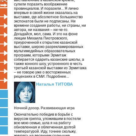
выставленные в казанском кремле,
сулили поразить воображение
провинциалов. И поразили... Я лично
впервые в своей жизни оказалась на
выставке, где абсолютное большинство
экспонатов были не подписаны. Ни
времени создания работы, ни страны, ни
автора, ни названия – ни-че-го.
Догадайся, мол, сама. И это на фоне
лекции Михаила Пиотровского,
приуроченной к открытию казанской
выставки, широко разрекламированных
мультимедийных образовательных
программ, которыми Эрмитаж
собирается одарить казанские школы, а
также конного шоу, устроенного в честь
третьей казанской выставки из Эрмитажа
– не говорю уже о восторженных
рецензиях в СМИ. Подробнее...
Наталья ТИТОВА
Ночной дозор. Развивающая игра
Окончательно победив в борьбе с
вирусом гриппа, уложившим в постели
всю мою семью, шла я на работу
обновленная и облегченная долгой
температурой. Иду, точнее скольжу,
жмурясь на весеннем солнышке.