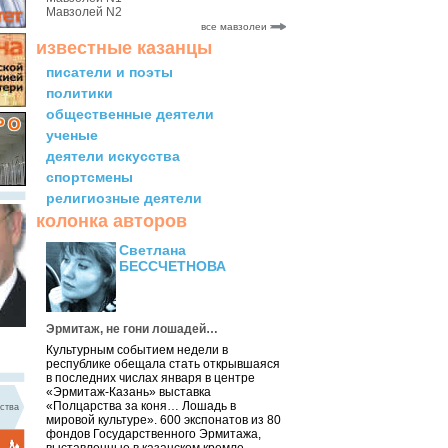
Мавзолей N2
все мавзолеи
известные казанцы
писатели и поэты
политики
общественные деятели
ученые
деятели искусства
спортсмены
религиозные деятели
колонка авторов
Светлана
БЕССЧЕТНОВА
Эрмитаж, не гони лошадей…
Культурным событием недели в
республике обещала стать открывшаяся
в последних числах января в центре
«Эрмитаж-Казань» выставка
«Полцарства за коня… Лошадь в
ства
мировой культуре». 600 экспонатов из 80
фондов Государственного Эрмитажа,