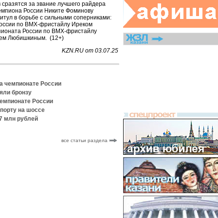
 сразятся за звание лучшего райдера
емпиона России Никите Фоминову
итул в борьбе с сильными соперниками:
оссии по ВМХ-фристайлу Иреком
пионата России по ВМХ‑фристайлу
ем Любишкиным. (12+)
KZN.RU от 03.07.25
на чемпионате России
яли бронзу
чемпионате России
спорту на шоссе
,7 млн рублей
все статьи раздела