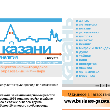
в датах
в летописях
в поэзии
в документах
в цифрах
в цитатах
12+
в песнях
в мифах и легенда
в душе
в тайнах
8 августа
в кино
религии
архитектуры
инфраструктуры
в анекдотах
общество
городское
в сказках
и образование
парк
в орнаментах
в рецептах
л участок трубопровода на Челюскина и
rus
|
tat
|
e
оканала заменили аварийный участок
овода 1976 года постройки в районе
а в связи с обвалом грунта.
олее 10 м нового трубопровода.