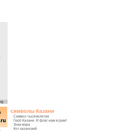
х
ng
символы Казани
Символ тысячелетия
Герб Казани. И флаг нам в руки!
Знак мэра
Кот казанский