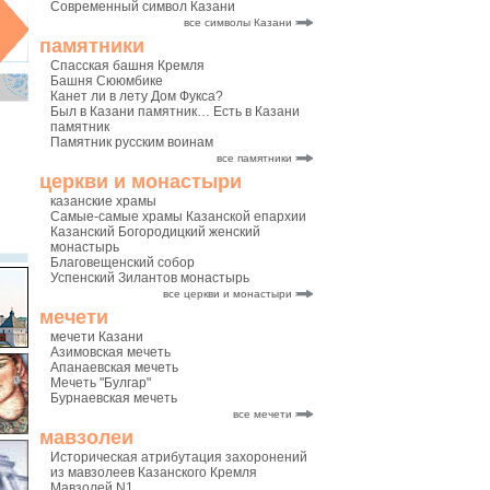
Современный символ Казани
все символы Казани
памятники
Спасская башня Кремля
Башня Сююмбике
Канет ли в лету Дом Фукса?
Был в Казани памятник… Есть в Казани
памятник
Памятник русским воинам
все памятники
церкви и монастыри
казанские храмы
Самые-самые храмы Казанской епархии
Казанский Богородицкий женский
монастырь
Благовещенский собор
Успенский Зилантов монастырь
все церкви и монастыри
мечети
мечети Казани
Азимовская мечеть
Апанаевская мечеть
Мечеть "Булгар"
Бурнаевская мечеть
все мечети
мавзолеи
Историческая атрибутация захоронений
из мавзолеев Казанского Кремля
Мавзолей N1