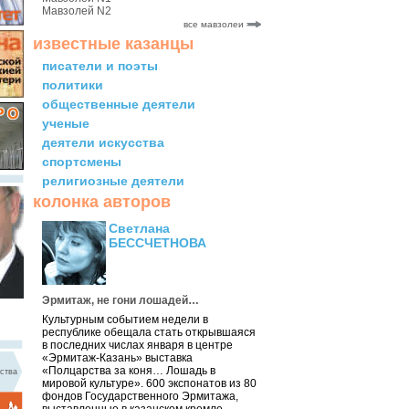
Мавзолей N2
все мавзолеи
известные казанцы
писатели и поэты
политики
общественные деятели
ученые
деятели искусства
спортсмены
религиозные деятели
колонка авторов
Светлана
БЕССЧЕТНОВА
Эрмитаж, не гони лошадей…
Культурным событием недели в
республике обещала стать открывшаяся
в последних числах января в центре
«Эрмитаж-Казань» выставка
«Полцарства за коня… Лошадь в
ства
мировой культуре». 600 экспонатов из 80
фондов Государственного Эрмитажа,