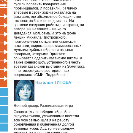
выставленные в казанском кремле,
сулили поразить воображение
провинциалов. И поразили... Я лично
впервые в своей жизни оказалась на
выставке, где абсолютное большинство
экспонатов были не подписаны. Ни
времени создания работы, ни страны, ни
автора, ни названия – ни-че-го.
Догадайся, мол, сама. И это на фоне
лекции Михаила Пиотровского,
приуроченной к открытию казанской
выставки, широко разрекламированных
мультимедийных образовательных
программ, которыми Эрмитаж
собирается одарить казанские школы, а
также конного шоу, устроенного в честь
третьей казанской выставки из Эрмитажа
– не говорю уже о восторженных
рецензиях в СМИ. Подробнее...
Наталья ТИТОВА
Ночной дозор. Развивающая игра
Окончательно победив в борьбе с
вирусом гриппа, уложившим в постели
всю мою семью, шла я на работу
обновленная и облегченная долгой
температурой. Иду, точнее скольжу,
жмурясь на весеннем солнышке.