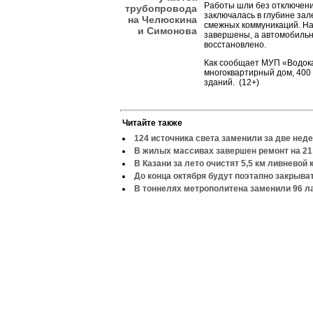
Работы шли без отключени
трубопровода
заключалась в глубине зал
на Челюскина
смежных коммуникаций. Н
и Симонова
завершены, а автомобильн
восстановлено.
Как сообщает МУП «Водока
многоквартирный дом, 400
зданий. (12+)
Читайте также
124 источника света заменили за две нед
В жилых массивах завершен ремонт на 21
В Казани за лето очистят 5,5 км ливневой
До конца октября будут поэтапно закрыва
В тоннелях метрополитена заменили 96 