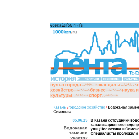
€бв®аЁзҐбЄ п «Ґ­в
политики
экономики
культуры
пульс города
скандалы
хозяйство
бизнес
наука 
культуры
спорт
Казань
\
городское хозяйство
\
Водоканал замени
Симонова
05.06.25
В Казани сотрудники вод
канализационного водопр
Водоканал
улиц Челюскина и Симонов
заменил
Специалисты проложили б
участок