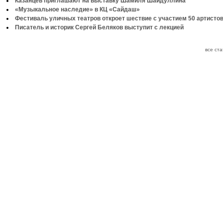
Казанцев приглашают на выставку Шамиля Шайдуллина
«Музыкальное наследие» в КЦ «Сайдаш»
Фестиваль уличных театров откроет шествие с участием 50 артисто
Писатель и историк Сергей Беляков выступит с лекцией
все ст