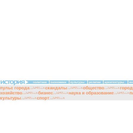
политики
экономики
культуры
религии
архитектуры
ин
пульс города
скандалы
общество
город
хозяйство
бизнес
наука и образование
п
культуры
спорт