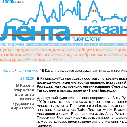
политики
экономики
культуры
религии
архитектуры
ин
пульс города
скандалы
общество
город
хозяйство
бизнес
наука и образование
п
культуры
спорт
Казань
\
парк культуры
\
В Казани откроется выставка памяти художника Анр
27.02.25
В Казанской Ратуше завтра состоится открытие выст
посвященной памяти классика наивного искусства А
В Казани
Раз в два года экспозицию организовывает Союз ху
откроется
Татарстана в рамках проекта «Наив Навсегда».
выставка
Французский художник наивного направления Анри Рус
памяти
1910) своим творчеством задал вектор развития совре
художника
мирового искусства. Первыми его работами вдохновлял
Анри Руссо
новаторы искусства, как Пабло Пикассо, Морис Вламин
Аполлинер и другие. Благодаря искусству Анри Руссо, 
Пиросмани, Чонтвари и других во всем мире популярн
искусство, которое представлено в многочисленных му
галереях.