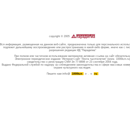
copyright © 2005
Вся информация, размещенная на данном веб-сайте, предназначена только для персонального исполь
подлежит дальнейшему воспроизведению или распространению в какой-либо форме, иначе как с пи
разрешения редакции ИД "Парадигма"
При полном или частичном использовании материалов активная ссылка на сайт обязательн
Электронное периодическое издание "Интернет-сайт "Лента тысячелетия" (www. 1000kzn.ru
свидетельство о регистрации СМИ Эл 77-8898 от 23 сентября 2004 года.
Выдано Федеральной службой по надзору за соблюдением законодательства в сфере массовых комм
охране культурного наследия.
info@
Пишите нам
1000kzn
.
ru