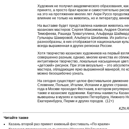
Художник не получил академического образования, как
принято, а просто брал краски и самостоятельно рисо
на это на протяжении многих лет Анри Руссо продолж
влияние не только на живопись, но и литературу, кине
На выставке будет представлена наивная живопись не
казанских мастеров: Сергея Максимова, Андрея Осипов
Тимофеева, Рашида Тухватуллина, Альфрида Шаймард
Гульнары Шакировой, Альберта Шиабиева. Их работы 
разнообразны, в них отображается национальная куль
всегда выраженная в других регионах России.
Хотя творчество казанских художников на первый взгл
совершенно разным, однако, многие качества их сближ
интуитивное творчество, локальные насыщенные цвет
«детский» рисунок. При этом визуально – это абсолют
мастера, обладающие ярко выраженной манерой, по к
можно безошибочно узнать.
На сегодня существует целое фестивальное движение 
Словении, Польше, Италии, Испании и других странах. 
года в Москве проходил Фестнаив, в котором регулярн
также и казанские художники. Картины наивисты Казан
вывешены в музеях и галереях Петербурга, Нижнего Н
Екатеринбурга, Перми и других городов. (12+)
KZN.R
Читайте также
Казань второй раз примет книжный фестиваль «По краям»