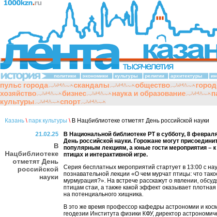
политики
экономики
культуры
религии
архитектуры
ин
пульс города
скандалы
общество
город
хозяйство
бизнес
наука и образование
п
культуры
спорт
Казань
\
парк культуры
\
В Нацбиблиотеке отметят День российской науки
21.02.25
В Национальной библиотеке РТ в субботу, 8 февраля
День российской науки. Горожане могут присоединит
В
популярным лекциям, а юные гости мероприятия – к
Нацбиблиотеке
птицах и интерактивной игре.
отметят День
Серия бесплатных мероприятий стартует в 13:00 с на
российской
познавательной лекции «О чем мурчат птицы: что тако
науки
мурмурация?». На встрече расскажут о явлении, обсуд
птицам стаи, а также какой эффект оказывает плотная
на потенциального хищника.
В это же время профессор кафедры астрономии и кос
геодезии Института физики КФУ, директор астрономич