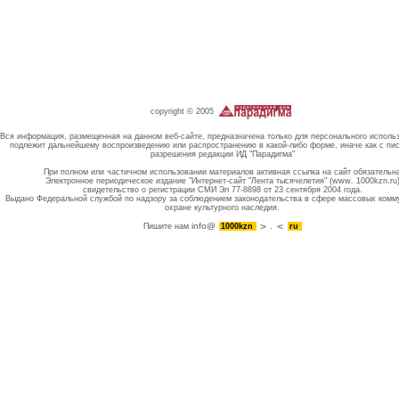
copyright © 2005
Вся информация, размещенная на данном веб-сайте, предназначена только для персонального исполь
подлежит дальнейшему воспроизведению или распространению в какой-либо форме, иначе как с пи
разрешения редакции ИД "Парадигма"
При полном или частичном использовании материалов активная ссылка на сайт обязательн
Электронное периодическое издание "Интернет-сайт "Лента тысячелетия" (www. 1000kzn.ru
свидетельство о регистрации СМИ Эл 77-8898 от 23 сентября 2004 года.
Выдано Федеральной службой по надзору за соблюдением законодательства в сфере массовых комм
охране культурного наследия.
info@
Пишите нам
1000kzn
.
ru