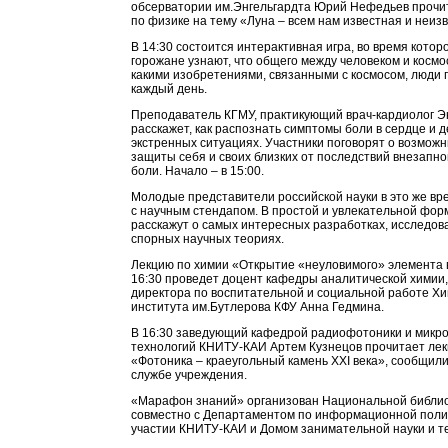
обсерватории им.Энгельгардта Юрий Нефедьев прочи
по физике на тему «Луна – всем нам известная и неиз
В 14:30 состоится интерактивная игра, во время кото
горожане узнают, что общего между человеком и космо
какими изобретениями, связанными с космосом, люди 
каждый день.
Преподаватель КГМУ, практикующий врач-кардиолог 
расскажет, как распознать симптомы боли в сердце и д
экстренных ситуациях. Участники поговорят о возмож
защиты себя и своих близких от последствий внезапн
боли. Начало – в 15:00.
Молодые представители российской науки в это же вр
с научным стендапом. В простой и увлекательной фор
расскажут о самых интересных разработках, исследов
спорных научных теориях.
Лекцию по химии «Открытие «неуловимого» элемента 
16:30 проведет доцент кафедры аналитической химии,
директора по воспитательной и социальной работе Хи
института им.Бутлерова КФУ Анна Гедмина.
В 16:30 заведующий кафедрой радиофотоники и микр
технологий КНИТУ-КАИ Артем Кузнецов прочитает лек
«Фотоника – краеугольный камень XXI века», сообщили
службе учреждения.
«Марафон знаний» организован Национальной библио
совместно с Департаментом по информационной поли
участии КНИТУ-КАИ и Домом занимательной науки и те