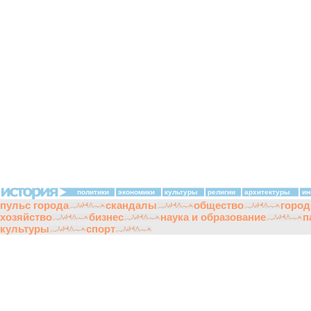
политики
экономики
культуры
религии
архитектуры
ин
пульс города
скандалы
общество
город
хозяйство
бизнес
наука и образование
п
культуры
спорт