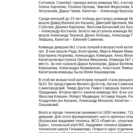
Ситников. Серебро турнира взяла команда №1, в котор
Алена Харченко, Полина Орлова, Эмилия Федосеева, 
Актуганова, Дарья Чуева. Капитан – Александр Красно
Среди юношей до 15 лет победа досталась команде №
вошли Дэвид Валеев (из Казани), Дмитрий Щелоков, М
Соболев, Даниил Карпенко, Ярослав Беганский (из Каз
– Александр Костанов. Золото им уступила команда №3
вошли Александр Тихонов, Денис Кобзарь, Александр 
Лифшиц. Капитан – Евгений Савченко.
Команда девушек №1 стала лучшей в возрастной катег
лет. В нее вошли Рада Золотарева, Марта-Мария Мака
Екатерина Агуреева, Александра Хомицкая, Анна Моги
Капитаном выступила Оксана Мишукова. Команда №7 
место. За нее сыграли Дарья Кузнецова, Дарья Беляев
Корешкова, Александра Крамаренко, Анастасия Тимош
Капитаном команды была Юлия Кашеварова.
В этой же возрастной категории лучшей стала юношес
№10. Ее представили Филипп Долотов, Артем Семенов
Самогородский, Тимур Даутов, Павел Скворцов. Капита
Приданкин. Второе место заняла команда №4. В ее со
Ярослав Клишин, Роберт Медведев, Астамур Кация, Р
Асадуллин (из Казани), Александр Монахов. Капитан –
Ольховский.
Всего в городе теннисом занимаются 1650 человек, 711
девушки. Для этого функционируют шесть крупных спо
(Казанская академия тенниса, ФСО «Ракета», спортко
Буре», теннисный клуб MS, Академия тенниса Шамиля
теннисная школа Гильманова). Открыто одно отделени