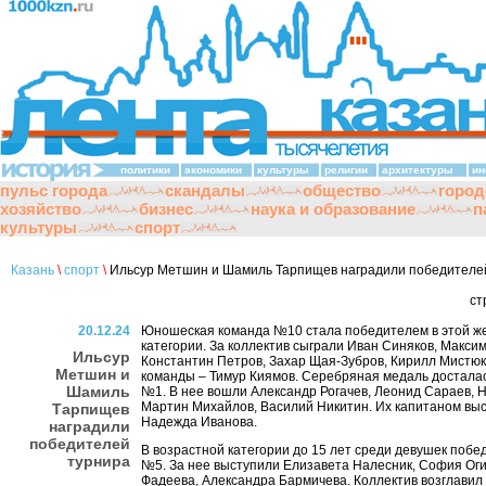
политики
экономики
культуры
религии
архитектуры
ин
пульс города
скандалы
общество
город
хозяйство
бизнес
наука и образование
п
культуры
спорт
Казань
\
спорт
\
Ильсур Метшин и Шамиль Тарпищев наградили победителе
ст
20.12.24
Юношеская команда №10 стала победителем в этой ж
категории. За коллектив сыграли Иван Синяков, Максим
Ильсур
Константин Петров, Захар Щая-Зубров, Кирилл Мистюк
Метшин и
команды – Тимур Киямов. Серебряная медаль достала
Шамиль
№1. В нее вошли Александр Рогачев, Леонид Сараев, 
Мартин Михайлов, Василий Никитин. Их капитаном вы
Тарпищев
Надежда Иванова.
наградили
победителей
В возрастной категории до 15 лет среди девушек побе
турнира
№5. За нее выступили Елизавета Налесник, София Оги
Фадеева, Александра Бармичева. Коллектив возглавил