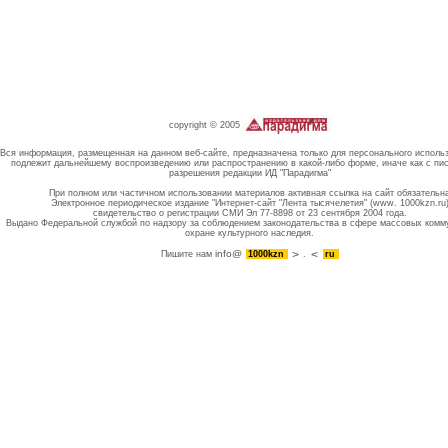
copyright © 2005
Вся информация, размещенная на данном веб-сайте, предназначена только для персонального исполь
подлежит дальнейшему воспроизведению или распространению в какой-либо форме, иначе как с пи
разрешения редакции ИД "Парадигма"
При полном или частичном использовании материалов активная ссылка на сайт обязательн
Электронное периодическое издание "Интернет-сайт "Лента тысячелетия" (www. 1000kzn.ru
свидетельство о регистрации СМИ Эл 77-8898 от 23 сентября 2004 года.
Выдано Федеральной службой по надзору за соблюдением законодательства в сфере массовых комм
охране культурного наследия.
info@
Пишите нам
1000kzn
.
ru