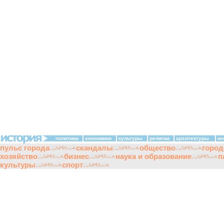
политики
экономики
культуры
религии
архитектуры
ин
пульс города
скандалы
общество
город
хозяйство
бизнес
наука и образование
п
культуры
спорт