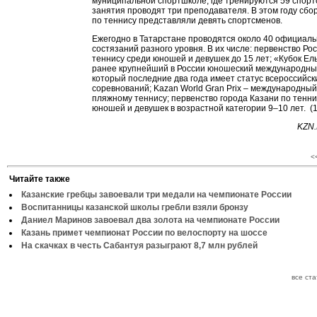
муниципальной спортшколе, где тренируются 59 спорт
занятия проводят три преподавателя. В этом году сбо
по теннису представляли девять спортсменов.
Ежегодно в Татарстане проводятся около 40 официал
состязаний разного уровня. В их числе: первенство Ро
теннису среди юношей и девушек до 15 лет; «Кубок Ел
ранее крупнейший в России юношеский международны
который последние два года имеет статус всероссийск
соревнований; Kazan World Gran Prix – международный
пляжному теннису; первенство города Казани по тенни
юношей и девушек в возрастной категории 9–10 лет. (
KZN.
<
Читайте также
Казанские гребцы завоевали три медали на чемпионате России
Воспитанницы казанской школы гребли взяли бронзу
Даниел Маринов завоевал два золота на чемпионате России
Казань примет чемпионат России по велоспорту на шоссе
На скачках в честь Сабантуя разыграют 8,7 млн рублей
все ст