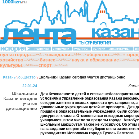
политики
экономики
культуры
религии
архитектуры
ин
пульс города
скандалы
общество
город
хозяйство
бизнес
наука и образование
п
культуры
спорт
Казань
\
общество
\
Школьники Казани сегодня учатся дистанционно
22.01.24
Камил
Школьники
Для безопасности детей в связи с неблагоприятны
Казани сегодня
условиями Управление образования Казани рекоме
сегодня занятия в школах провести дистанционно, а 
учатся
дошкольные учреждения детей не приводить. Для д
дистанционно
пришли в образовательные учреждения, были орга
дежурные классы. Отменены все выездные меропри
учащимися, в том числе за пределы города. Автобу
школьным маршрутам также не курсируют. Об этом 
на заседании оперштаба по уборке снега заместите
руководителя Исполкома города Гузель Сагитова.