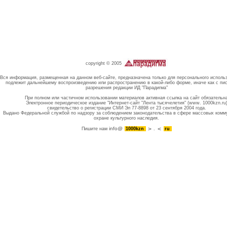
copyright © 2005
Вся информация, размещенная на данном веб-сайте, предназначена только для персонального исполь
подлежит дальнейшему воспроизведению или распространению в какой-либо форме, иначе как с пи
разрешения редакции ИД "Парадигма"
При полном или частичном использовании материалов активная ссылка на сайт обязательн
Электронное периодическое издание "Интернет-сайт "Лента тысячелетия" (www. 1000kzn.ru
свидетельство о регистрации СМИ Эл 77-8898 от 23 сентября 2004 года.
Выдано Федеральной службой по надзору за соблюдением законодательства в сфере массовых комм
охране культурного наследия.
info@
Пишите нам
1000kzn
.
ru