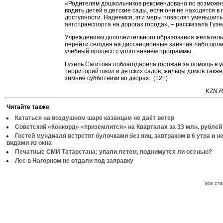
«Родителям дошкольников рекомендовано по возможн
водить детей в детские сады, если они не находятся в
доступности. Надеемся, эти меры позволят уменьшить
автотранспорта на дорогах города», – рассказала Гузе
Учреждениям дополнительного образования желатель
перейти сегодня на дистанционные занятия либо орга
учебный процесс с уплотнением программы.
Гузель Сагитова поблагодарила горожан за помощь в у
территорий школ и детских садов, жильцы домов такж
зимние субботники во дворах. (12+)
KZN.R
Читайте также
Кататься на воздушном шаре казанцам не даёт ветер
Советский «Конкорд» «приземлится» на Кварталах за 33 млн. рублей
Гостей мундиаля встретят булочками без яиц, завтраком в 6 утра и 
видами из окна
Печатные СМИ Татарстана: упали летом, поднимутся ли осенью?
Лес в Нагорном не отдали под заправку
все ст