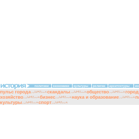
политики
экономики
культуры
религии
архитектуры
ин
пульс города
скандалы
общество
город
хозяйство
бизнес
наука и образование
п
культуры
спорт