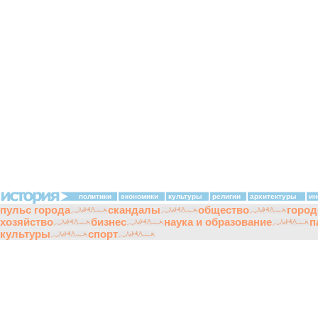
политики
экономики
культуры
религии
архитектуры
ин
пульс города
скандалы
общество
город
хозяйство
бизнес
наука и образование
п
культуры
спорт