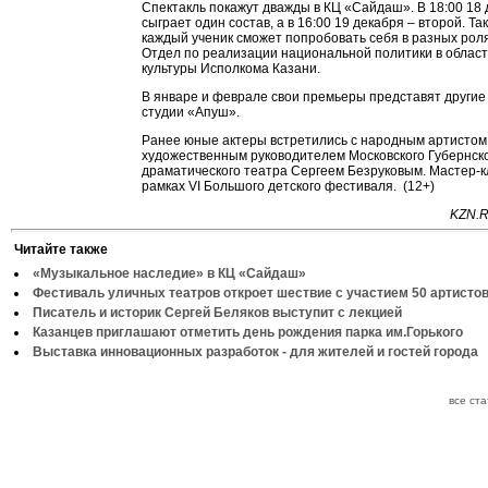
Спектакль покажут дважды в КЦ «Сайдаш». В 18:00 18
сыграет один состав, а в 16:00 19 декабря – второй. Та
каждый ученик сможет попробовать себя в разных рол
Отдел по реализации национальной политики в облас
культуры Исполкома Казани.
В январе и феврале свои премьеры представят другие
студии «Апуш».
Ранее юные актеры встретились с народным артистом
художественным руководителем Московского Губернск
драматического театра Сергеем Безруковым. Мастер-к
рамках VI Большого детского фестиваля. (12+)
KZN.R
Читайте также
«Музыкальное наследие» в КЦ «Сайдаш»
Фестиваль уличных театров откроет шествие с участием 50 артисто
Писатель и историк Сергей Беляков выступит с лекцией
Казанцев приглашают отметить день рождения парка им.Горького
Выставка инновационных разработок - для жителей и гостей города
все ст