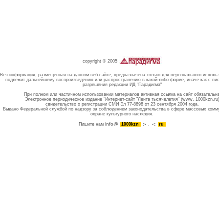
copyright © 2005
Вся информация, размещенная на данном веб-сайте, предназначена только для персонального исполь
подлежит дальнейшему воспроизведению или распространению в какой-либо форме, иначе как с пи
разрешения редакции ИД "Парадигма"
При полном или частичном использовании материалов активная ссылка на сайт обязательн
Электронное периодическое издание "Интернет-сайт "Лента тысячелетия" (www. 1000kzn.ru
свидетельство о регистрации СМИ Эл 77-8898 от 23 сентября 2004 года.
Выдано Федеральной службой по надзору за соблюдением законодательства в сфере массовых комм
охране культурного наследия.
info@
Пишите нам
1000kzn
.
ru