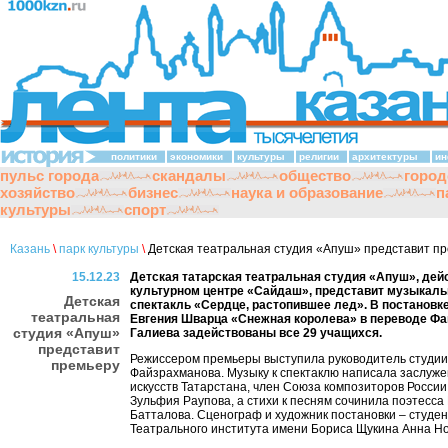
политики
экономики
культуры
религии
архитектуры
ин
пульс города
скандалы
общество
город
хозяйство
бизнес
наука и образование
п
культуры
спорт
Казань
\
парк культуры
\
Детская театральная студия «Апуш» представит п
15.12.23
Детская татарская театральная студия «Апуш», де
культурном центре «Сайдаш», представит музыкал
Детская
спектакль «Сердце, растопившее лед». В постановке
театральная
Евгения Шварца «Снежная королева» в переводе Ф
студия «Апуш»
Галиева задействованы все 29 учащихся.
представит
Режиссером премьеры выступила руководитель студии
премьеру
Файзрахманова. Музыку к спектаклю написала заслуж
искусств Татарстана, член Союза композиторов России
Зульфия Раупова, а стихи к песням сочинила поэтесса
Батталова. Сценограф и художник постановки – студен
Театрального института имени Бориса Щукина Анна Но