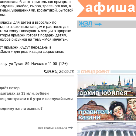
ганизована благотворительная ярмарка и
дукции, колбас, сыров, травяного чая, а
тками, украшениями, косметикой, бытовой
ем.
классы для детей и взрослых по
ы, по восточным танцам и растяжке для
тели смогут послушать лекции о пророке
аторы ярмарки готовят подарки детям,
курсе рисунков на тему «Моя мечеть».
от ярмарки, будут переданы в
«Закят» для реализации социальных
есу: ул.Тукая, 89. Начало в 11.00. (12+)
KZN.RU, 26.09.23
даёт ветер
арталах за 33 млн. рублей
яиц, завтраком в 6 утра и неслучайными
поднимутся ли осенью?
все статьи раздела