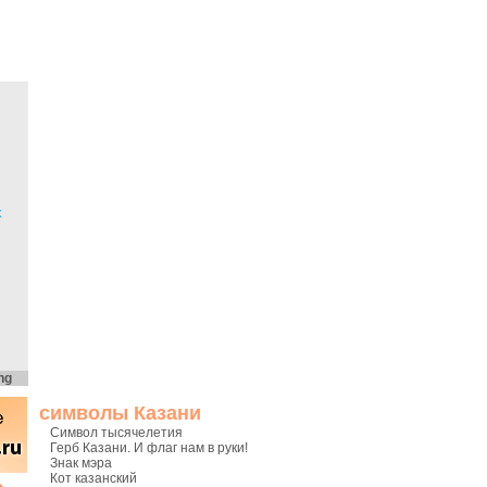
х
ng
символы Казани
Символ тысячелетия
Герб Казани. И флаг нам в руки!
Знак мэра
Кот казанский