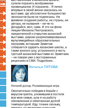
выставленные в казанском кремле,
сулили поразить воображение
провинциалов. И поразили... Я лично
впервые в своей жизни оказалась на
выставке, где абсолютное большинство
экспонатов были не подписаны. Ни
времени создания работы, ни страны, ни
автора, ни названия – ни-че-го.
Догадайся, мол, сама. И это на фоне
лекции Михаила Пиотровского,
приуроченной к открытию казанской
выставки, широко разрекламированных
мультимедийных образовательных
программ, которыми Эрмитаж
собирается одарить казанские школы, а
также конного шоу, устроенного в честь
третьей казанской выставки из Эрмитажа
– не говорю уже о восторженных
рецензиях в СМИ. Подробнее...
Наталья ТИТОВА
Ночной дозор. Развивающая игра
Окончательно победив в борьбе с
вирусом гриппа, уложившим в постели
всю мою семью, шла я на работу
обновленная и облегченная долгой
температурой. Иду, точнее скольжу,
жмурясь на весеннем солнышке.