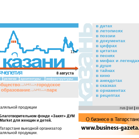
в датах
в летописях
в поэзии
в документах
в цифрах
в цитатах
12+
в песнях
в мифах и легенда
в душе
в тайнах
8 августа
в кино
религии
архитектуры
инфраструктуры
в анекдотах
общество
городское
в сказках
и образование
парк
в орнаментах
в рецептах
халяльной продукции
rus
|
tat
|
e
 в Благотворительном фонде «Закят» ДУМ
 Market для женщин и детей.
в Татарстане выездной организатор
аляльной продукции.