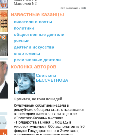
Мавзолей N2
все мавзолеи
известные казанцы
писатели и поэты
политики
общественные деятели
ученые
деятели искусства
спортсмены
религиозные деятели
колонка авторов
Светлана
БЕССЧЕТНОВА
Эрмитаж, не гони лошадей…
Культурным событием недели в
республике обещала стать открывшаяся
в последних числах января в центре
«Эрмитаж-Казань» выставка
«Полцарства за коня… Лошадь в
ства
мировой культуре». 600 экспонатов из 80
фондов Государственного Эрмитажа,