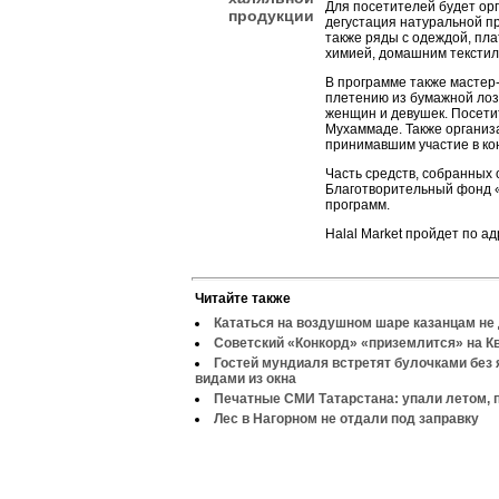
Для посетителей будет ор
продукции
дегустация натуральной про
также ряды с одеждой, пла
химией, домашним текстил
В программе также мастер-
плетению из бумажной лоз
женщин и девушек. Посети
Мухаммаде. Также организ
принимавшим участие в кон
Часть средств, собранных 
Благотворительный фонд 
программ.
Halal Market пройдет по адр
Читайте также
Кататься на воздушном шаре казанцам не 
Советский «Конкорд» «приземлится» на Кв
Гостей мундиаля встретят булочками без 
видами из окна
Печатные СМИ Татарстана: упали летом, 
Лес в Нагорном не отдали под заправку