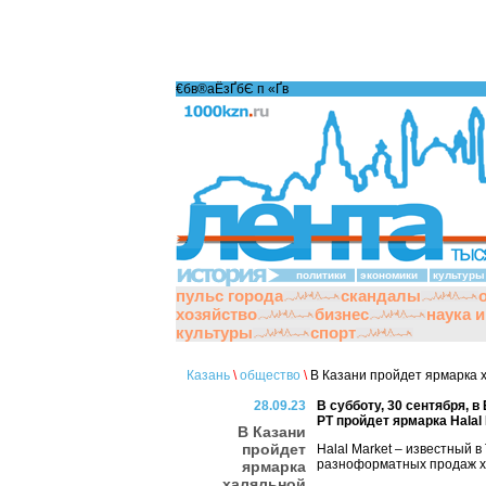
€бв®аЁзҐбЄ п «Ґ­в
политики
экономики
культуры
пульс города
скандалы
хозяйство
бизнес
наука 
культуры
спорт
Казань
\
общество
\
В Казани пройдет ярмарка 
28.09.23
В субботу, 30 сентября,
РТ пройдет ярмарка Halal
В Казани
пройдет
Halal Market – известный 
разноформатных продаж х
ярмарка
халяльной