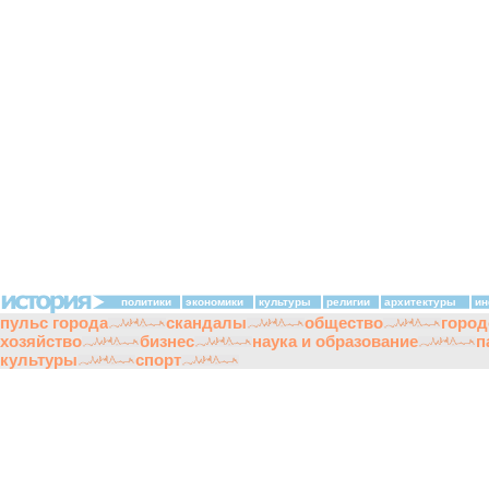
политики
экономики
культуры
религии
архитектуры
ин
пульс города
скандалы
общество
город
хозяйство
бизнес
наука и образование
п
культуры
спорт