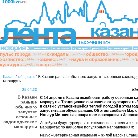
политики
экономики
культуры
религии
архитектуры
ин
пульс города
скандалы
общество
город
хозяйство
бизнес
наука и образование
п
культуры
спорт
Казань
\
общество
\
В Казани раньше обычного запустят сезонные садовод
маршруты
25.04.23
Юл
В Казани
С 14 апреля в Казани возобновят работу сезонные 
раньше
маршруты. Традиционно они начинают курсировать 3
в связи с установившейся теплой погодой в этом го
обычного
запустить автобусы раньше. Об этом сообщил Мэр 
запустят
Ильсур Метшин на аппаратном совещании в Исполко
сезонные
садоводческие
Автобусы будут курсировать ежедневно на шести сезо
маршруты
маршрутах по наиболее популярным направлениям:
№39с «Ветеринарная академия – жилой массив Стан