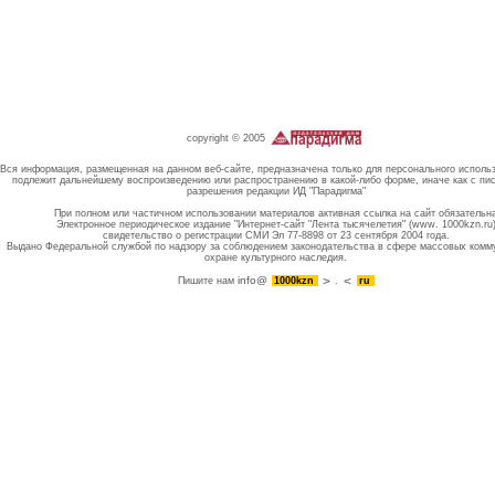
copyright © 2005
Вся информация, размещенная на данном веб-сайте, предназначена только для персонального исполь
подлежит дальнейшему воспроизведению или распространению в какой-либо форме, иначе как с пи
разрешения редакции ИД "Парадигма"
При полном или частичном использовании материалов активная ссылка на сайт обязательн
Электронное периодическое издание "Интернет-сайт "Лента тысячелетия" (www. 1000kzn.ru
свидетельство о регистрации СМИ Эл 77-8898 от 23 сентября 2004 года.
Выдано Федеральной службой по надзору за соблюдением законодательства в сфере массовых комм
охране культурного наследия.
info@
Пишите нам
1000kzn
.
ru