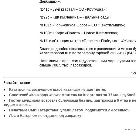
Дербышки»;
№41с «39-й квартал – СО «Крутушка»;
№92с «КДК им.Ленина – «Дальние сады»;
№101с «Горьковское шоссе – СО «Текстильщик»;
№109с «Кафе «Полет» – Новое Шигалеево»;
№111с «Станция метро «Проспект Победы» – «Жирко
Более подробно ознакомиться с расписанием можно бу
kazantransport.ru и по телефону горячей линии: +7(843
Напомним, в прошлом году сезонными маршрутами во
свыше 708,5 тыс. пассажиров.
KZ
Читайте также
Кататься на воздушном шаре казанцам не даёт ветер
Советский «Конкорд» «приземлится» на Кварталах за 33 млн. рублей
Гостей мундиаля встретят булочками без яиц, завтраком в 6 утра и 
видами из окна
Печатные СМИ Татарстана: упали летом, поднимутся ли осенью?
Лес в Нагорном не отдали под заправку
все ст