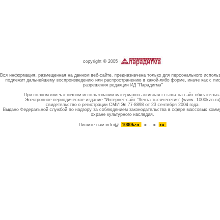
copyright © 2005
Вся информация, размещенная на данном веб-сайте, предназначена только для персонального исполь
подлежит дальнейшему воспроизведению или распространению в какой-либо форме, иначе как с пи
разрешения редакции ИД "Парадигма"
При полном или частичном использовании материалов активная ссылка на сайт обязательн
Электронное периодическое издание "Интернет-сайт "Лента тысячелетия" (www. 1000kzn.ru
свидетельство о регистрации СМИ Эл 77-8898 от 23 сентября 2004 года.
Выдано Федеральной службой по надзору за соблюдением законодательства в сфере массовых комм
охране культурного наследия.
info@
Пишите нам
1000kzn
.
ru