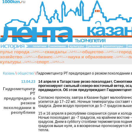
политики
экономики
культуры
религии
архитектуры
ин
пульс города
скандалы
общество
город
хозяйство
бизнес
наука и образование
п
культуры
спорт
Казань
\
общество
\
Гидрометцентр РТ предупредил о резком похолодании в
13.04.23
14 апреля в Татарстане резко похолодает. Синоптик
прогнозируют сильный северо-восточный ветер, оса
Гидрометцентр
предвидится. Об этом предупреждает Гидрометцентр
РТ
Согласно прогнозу, завтра в Казани будет малооблачно
предупредил о
усилится до 17–22 м/с. Ночные температуры составят о
резком
градуса. Днем воздух прогреется до 5–7 градусов выше
похолодании в
республике
15 и 16 апреля в республике сохранится сухая и холод
Ночью похолодает до -7 градусов, на крайнем востоке –
градусов. Днем в субботу столбики термометров подни
градусов выше нуля, а в воскресенье прогнозируется 8
тепла.