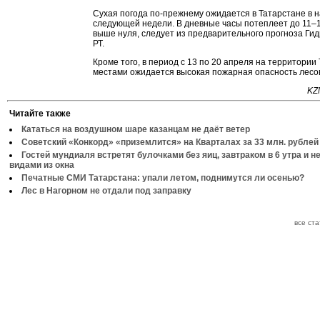
Сухая погода по-прежнему ожидается в Татарстане в 
следующей недели. В дневные часы потеплеет до 11–1
выше нуля, следует из предварительного прогноза Ги
РТ.
Кроме того, в период с 13 по 20 апреля на территории
местами ожидается высокая пожарная опасность лесов 
KZ
Читайте также
Кататься на воздушном шаре казанцам не даёт ветер
Советский «Конкорд» «приземлится» на Кварталах за 33 млн. рублей
Гостей мундиаля встретят булочками без яиц, завтраком в 6 утра и 
видами из окна
Печатные СМИ Татарстана: упали летом, поднимутся ли осенью?
Лес в Нагорном не отдали под заправку
все ст