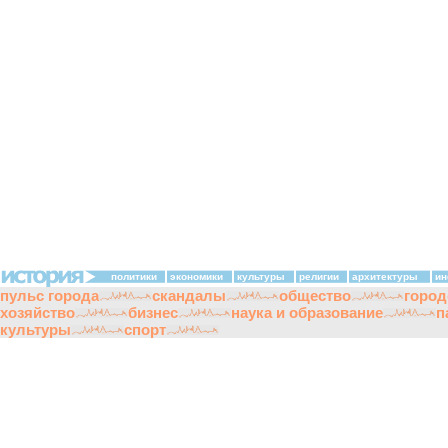
политики
экономики
культуры
религии
архитектуры
ин
пульс города
скандалы
общество
город
хозяйство
бизнес
наука и образование
п
культуры
спорт