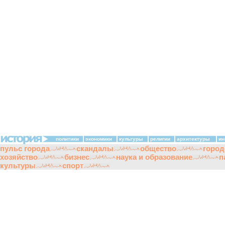
политики
экономики
культуры
религии
архитектуры
ин
пульс города
скандалы
общество
город
хозяйство
бизнес
наука и образование
п
культуры
спорт