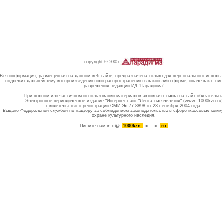
copyright © 2005
Вся информация, размещенная на данном веб-сайте, предназначена только для персонального исполь
подлежит дальнейшему воспроизведению или распространению в какой-либо форме, иначе как с пи
разрешения редакции ИД "Парадигма"
При полном или частичном использовании материалов активная ссылка на сайт обязательн
Электронное периодическое издание "Интернет-сайт "Лента тысячелетия" (www. 1000kzn.ru
свидетельство о регистрации СМИ Эл 77-8898 от 23 сентября 2004 года.
Выдано Федеральной службой по надзору за соблюдением законодательства в сфере массовых комм
охране культурного наследия.
info@
Пишите нам
1000kzn
.
ru