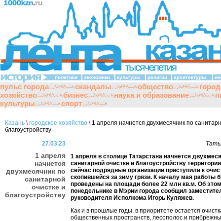
политики
экономики
культуры
религии
архитектуры
ин
пульс города
скандалы
общество
город
хозяйство
бизнес
наука и образование
п
культуры
спорт
Казань
\
городское хозяйство
\
1 апреля начнется двухмесячник по санитарн
благоустройству
27.03.23
Тать
1 апреля
1 апреля в столице Татарстана начнется двухмеся
начнется
санитарной очистке и благоустройству территории
сейчас подрядные организации приступили к очист
двухмесячник по
скопившейся за зиму грязи. К началу мая работы 
санитарной
проведены на площади более 22 млн кв.м. Об это
очистке и
понедельнике в Мэрии города сообщил заместите
благоустройству
руководителя Исполкома Игорь Куляжев.
Как и в прошлые годы, в приоритете остается очистк
общественных пространств, лесополос и прибрежны