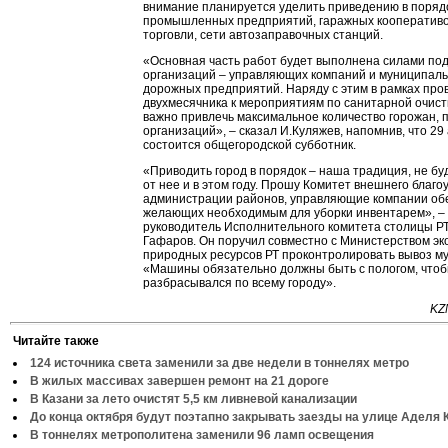
внимание планируется уделить приведению в поряд
промышленных предприятий, гаражных кооперативо
торговли, сети автозаправочных станций.
«Основная часть работ будет выполнена силами по
организаций – управляющих компаний и муниципал
дорожных предприятий. Наряду с этим в рамках про
двухмесячника к мероприятиям по санитарной очист
важно привлечь максимальное количество горожан, 
организаций», – сказал И.Куляжев, напомнив, что 29
состоится общегородской субботник.
«Приводить город в порядок – наша традиция, не бу
от нее и в этом году. Прошу Комитет внешнего благо
администрации районов, управляющие компании обе
желающих необходимым для уборки инвентарем», – 
руководитель Исполнительного комитета столицы Р
Гафаров. Он поручил совместно с Министерством эк
природных ресурсов РТ проконтролировать вывоз му
«Машины обязательно должны быть с пологом, чтоб
разбрасывался по всему городу».
KZ
Читайте также
124 источника света заменили за две недели в тоннелях метро
В жилых массивах завершен ремонт на 21 дороге
В Казани за лето очистят 5,5 км ливневой канализации
До конца октября будут поэтапно закрывать заезды на улице Аделя 
В тоннелях метрополитена заменили 96 ламп освещения