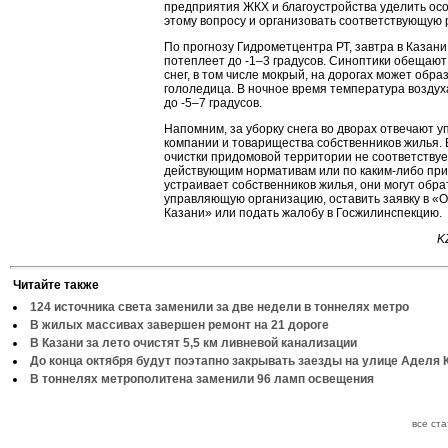
предприятия ЖКХ и благоустройства уделить ос
этому вопросу и организовать соответствующую 
По прогнозу Гидрометцентра РТ, завтра в Казан
потеплеет до -1–3 градусов. Синоптики обещаю
снег, в том числе мокрый, на дорогах может обра
гололедица. В ночное время температура воздух
до -5–7 градусов.
Напомним, за уборку снега во дворах отвечают 
компании и товарищества собственников жилья. 
очистки придомовой территории не соответствуе
действующим нормативам или по каким-либо пр
устраивает собственников жилья, они могут обра
управляющую организацию, оставить заявку в «
Казани» или подать жалобу в Госжилинспекцию.
K
Читайте также
124 источника света заменили за две недели в тоннелях метро
В жилых массивах завершен ремонт на 21 дороге
В Казани за лето очистят 5,5 км ливневой канализации
До конца октября будут поэтапно закрывать заезды на улице Аделя 
В тоннелях метрополитена заменили 96 ламп освещения
все ст