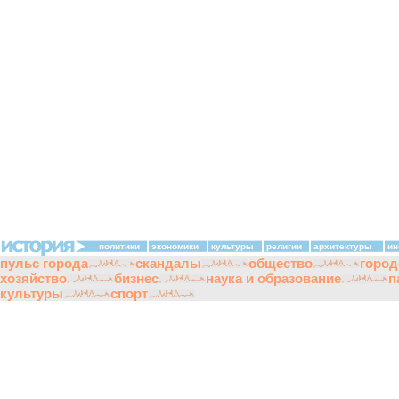
политики
экономики
культуры
религии
архитектуры
ин
пульс города
скандалы
общество
город
хозяйство
бизнес
наука и образование
п
культуры
спорт