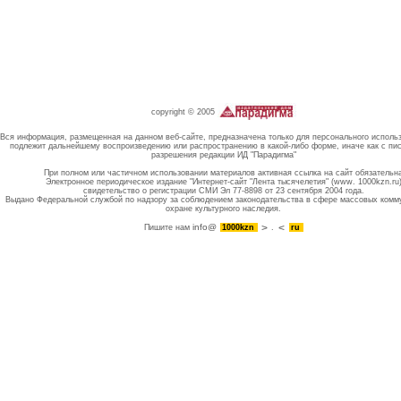
copyright © 2005
Вся информация, размещенная на данном веб-сайте, предназначена только для персонального исполь
подлежит дальнейшему воспроизведению или распространению в какой-либо форме, иначе как с пи
разрешения редакции ИД "Парадигма"
При полном или частичном использовании материалов активная ссылка на сайт обязательн
Электронное периодическое издание "Интернет-сайт "Лента тысячелетия" (www. 1000kzn.ru
свидетельство о регистрации СМИ Эл 77-8898 от 23 сентября 2004 года.
Выдано Федеральной службой по надзору за соблюдением законодательства в сфере массовых комм
охране культурного наследия.
info@
Пишите нам
1000kzn
.
ru