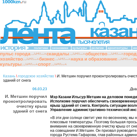
политики
экономики
культуры
религии
архитектуры
ин
пульс города
скандалы
общество
город
хозяйство
бизнес
наука и образование
п
культуры
спорт
Казань
\
городское хозяйство
\
И. Метшин поручил проконтролировать очис
зданий от снега
06.03.23
Диа
И. Метшин поручил
Мэр Казани Ильсур Метшин на деловом понеде
проконтролировать
Исполкоме поручил обеспечить своевременну
крыш зданий от снега. Контроль ситуации возл
очистку крыш
Управление административно-технической инс
зданий от снега
«В эти дни солнце светит уже по-весеннему, мы
плюсовые температуры. Поэтому большая прось
внимание на своевременную очистку крыш от снег
на совещании И.Метшин. Он призвал руководит
города Рустема Гафарова, глав районных админ