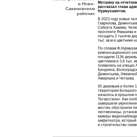
Метшину на отчетном
и Ново-
рассказал глава адм
Савиновском
Нурмухаметов.
районах
В 2023 году новые зе
Гаврилова, Дементьев
Сибгата Хакима, Челю
проспекте Ямашева и 
посадить 2 тысячи де
тыс. кв.м и цветники н
По словам Ф.Нурмухам
компенсационного оз
посадили 1136 деревье
цветников и 3,6 тыс. 
появились на улицах 
Бичурина, Волгоградск
Дементьева, Ижевской
Амирхана и Четаева.
65 деревьев и более 1
территории Большого 
началось в прошлом г
Татарстана». Как соо
завершили укреплени
мостик, обустроили 
лиственницы, устано
камеры видеонаблюден
амфитеатра, который
и строительство серв