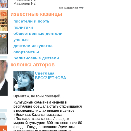
Мавзолей N2
все мавзолеи
известные казанцы
писатели и поэты
политики
общественные деятели
ученые
деятели искусства
спортсмены
религиозные деятели
колонка авторов
Светлана
БЕССЧЕТНОВА
Эрмитаж, не гони лошадей…
Культурным событием недели в
республике обещала стать открывшаяся
в последних числах января в центре
«Эрмитаж-Казань» выставка
«Полцарства за коня… Лошадь в
ства
мировой культуре». 600 экспонатов из 80
фондов Государственного Эрмитажа,