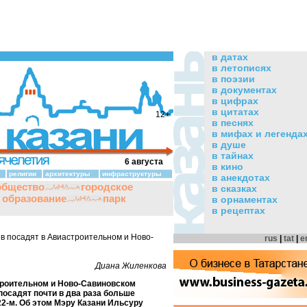
в датах
в летописях
в поэзии
в документах
в цифрах
в цитатах
12+
в песнях
в мифах и легенда
в душе
в тайнах
6 августа
в кино
религии
архитектуры
инфраструктуры
в анекдотах
общество
городское
в сказках
и образование
парк
в орнаментах
в рецептах
в посадят в Авиастроительном и Ново-
rus
|
tat
|
e
Диана Жиленкова
троительном и Ново-Савиновском
посадят почти в два раза больше
22-м. Об этом Мэру Казани Ильсуру