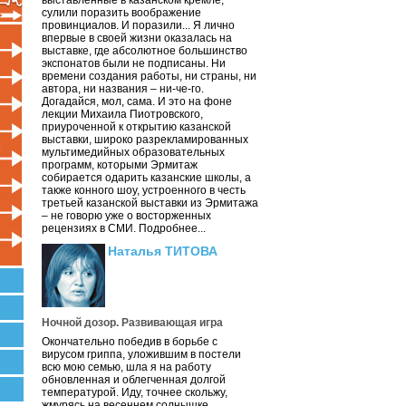
выставленные в казанском кремле,
сулили поразить воображение
провинциалов. И поразили... Я лично
впервые в своей жизни оказалась на
выставке, где абсолютное большинство
экспонатов были не подписаны. Ни
времени создания работы, ни страны, ни
автора, ни названия – ни-че-го.
Догадайся, мол, сама. И это на фоне
лекции Михаила Пиотровского,
приуроченной к открытию казанской
выставки, широко разрекламированных
мультимедийных образовательных
программ, которыми Эрмитаж
собирается одарить казанские школы, а
также конного шоу, устроенного в честь
третьей казанской выставки из Эрмитажа
– не говорю уже о восторженных
рецензиях в СМИ. Подробнее...
Наталья ТИТОВА
Ночной дозор. Развивающая игра
Окончательно победив в борьбе с
вирусом гриппа, уложившим в постели
всю мою семью, шла я на работу
обновленная и облегченная долгой
температурой. Иду, точнее скольжу,
жмурясь на весеннем солнышке.