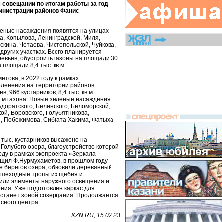
 совещании по итогам работы за год
инистрации районов Фанис
леные насаждения появятся на улицах
а, Копылова, Ленинградской, Миля,
скина, Четаева, Чистопольской, Чуйкова,
других участках. Всего планируется
ревьев, обустроить газоны на площади 30
а площади 8,4 тыс. кв.м.
етова, в 2022 году в рамках
еленения на территории районов
в, 966 кустарников, 8,4 тыс. кв.м
кв.м газона. Новые зеленые насаждения
Адоратского, Белинского, Беломорской,
ой, Воровского, Голубятникова,
, Побежимова, Сибгата Хакима, Фатыха
 тыс. кустарников высажено на
Голубого озера, благоустройство которой
оду в рамках экопроекта «Зеркала
бщил Ф.Нурмухаметов, в прошлом году
е берегов озера, обновили деревянный
пешеходные тропы из щебня и
вили элементы наружного освещения и
ия. Уже подготовлен каркас для
 станет зоной созерцания. Продолжается
исного центра.
KZN.RU, 15.02.23