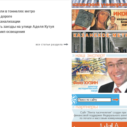
ели в тоннелях метро
 дороге
 канализации
ть заезды на улице Аделя Кутуя
ламп освещения
все статьи раздела
Сайт "Лента тысячелетия" создан при
финансовой поддержке Федерального агент
по печати и массовым коммуникациям