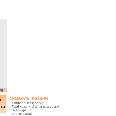
х
ng
символы Казани
Символ тысячелетия
Герб Казани. И флаг нам в руки!
Знак мэра
Кот казанский