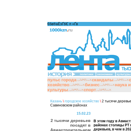
€бв®аЁзҐбЄ п «Ґ­в
политики
экономики
культуры
пульс города
скандалы
хозяйство
бизнес
наука 
культуры
спорт
Казань
\
городское хозяйство
\
2 тысячи деревье
Савиновском районах
15.02.23
2 тысячи деревьев
В этом году в Авиас
посадят в
районах столицы РТ 
деревьев, в чем в 20
Авиастроительном