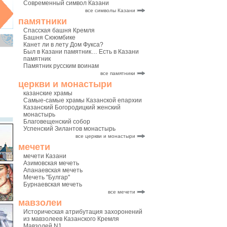
Современный символ Казани
все символы Казани
памятники
Спасская башня Кремля
Башня Сююмбике
Канет ли в лету Дом Фукса?
Был в Казани памятник… Есть в Казани
памятник
Памятник русским воинам
все памятники
церкви и монастыри
казанские храмы
Самые-самые храмы Казанской епархии
Казанский Богородицкий женский
монастырь
Благовещенский собор
Успенский Зилантов монастырь
все церкви и монастыри
мечети
мечети Казани
Азимовская мечеть
Апанаевская мечеть
Мечеть "Булгар"
Бурнаевская мечеть
все мечети
мавзолеи
Историческая атрибутация захоронений
из мавзолеев Казанского Кремля
Мавзолей N1