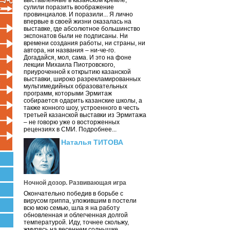
выставленные в казанском кремле,
сулили поразить воображение
провинциалов. И поразили... Я лично
впервые в своей жизни оказалась на
выставке, где абсолютное большинство
экспонатов были не подписаны. Ни
времени создания работы, ни страны, ни
автора, ни названия – ни-че-го.
Догадайся, мол, сама. И это на фоне
лекции Михаила Пиотровского,
приуроченной к открытию казанской
выставки, широко разрекламированных
мультимедийных образовательных
программ, которыми Эрмитаж
собирается одарить казанские школы, а
также конного шоу, устроенного в честь
третьей казанской выставки из Эрмитажа
– не говорю уже о восторженных
рецензиях в СМИ. Подробнее...
Наталья ТИТОВА
Ночной дозор. Развивающая игра
Окончательно победив в борьбе с
вирусом гриппа, уложившим в постели
всю мою семью, шла я на работу
обновленная и облегченная долгой
температурой. Иду, точнее скольжу,
жмурясь на весеннем солнышке.