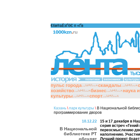
€бв®аЁзҐбЄ п «Ґ­в
политики
экономики
культуры
пульс города
скандалы
хозяйство
бизнес
наука 
культуры
спорт
Казань
\
парк культуры
\
В Национальной библиот
программирование дворов
10.12.22
15 и 17 декабря в Н
серия встреч «Гений
В Национальной
переосмыслению двор
библиотеке РТ
наполнению. Участни
обсудят
Лучший проект будет