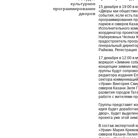
культурное
15 декабря в 19:00 в
программирование
«Дворы как обществен
дворов
события, если есть па
программирования пр
парков и скверов Каз
Исполнительного коми
координатор проектов
Набережных Челнах Ю
градостроитель прог
генеральный директо
Райкова. Регистрация
17 декабря в 12:00 в
воркшоп «Зимние собы
концепции зимних мер
группы будут сопрово
редактора издания En
сектора коммуникаций
«Урам» Виктория Сви
скверов Казани Зиля 
развития городов Тат
работе с жителями п
Группы представят к
идея будет доработа
двор», будет выделе
проекта уже этой зимо
В состав экспертной 
«Урам» Мария Крюкова
скверов Казани Лилия