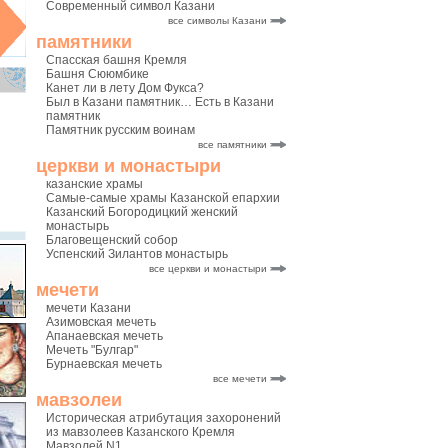
Современный символ Казани
все символы Казани
памятники
Спасская башня Кремля
Башня Сююмбике
Канет ли в лету Дом Фукса?
Был в Казани памятник… Есть в Казани
памятник
Памятник русским воинам
все памятники
церкви и монастыри
казанские храмы
Самые-самые храмы Казанской епархии
Казанский Богородицкий женский
монастырь
Благовещенский собор
Успенский Зилантов монастырь
все церкви и монастыри
мечети
мечети Казани
Азимовская мечеть
Апанаевская мечеть
Мечеть "Булгар"
Бурнаевская мечеть
все мечети
мавзолеи
Историческая атрибутация захоронений
из мавзолеев Казанского Кремля
Мавзолей N1