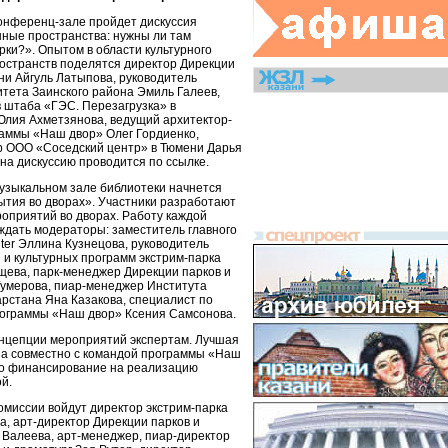
 конференц-зале пройдет дискуссия
ные пространства: нужны ли там
рки?». Опытом в области культурного
остранств поделятся директор Дирекции
ани Айгуль Латыпова, руководитель
тета Заинского района Эмиль Галеев,
 штаба «ГЭС. Перезагрузка» в
лия Ахметзянова, ведущий архитектор-
раммы «Наш двор» Олег Гордиенко,
р ООО «Соседский центр» в Тюмени Дарья
 на дискуссию проводится по ссылке.
 музыкальном зале библиотеки начнется
тия во дворах». Участники разработают
оприятий во дворах. Работу каждой
ждать модераторы: заместитель главного
ter Эллина Кузнецова, руководитель
 и культурных программ экстрим-парка
щева, парк-менеджер Дирекции парков и
Гумерова, пиар-менеджер Института
арстана Яна Казакова, специалист по
рограммы «Наш двор» Ксения Самсонова.
онцепции мероприятий экспертам. Лучшая
на совместно с командой программы «Наш
но финансирование на реализацию
й.
комиссии войдут директор экстрим-парка
, арт-директор Дирекции парков и
 Валеева, арт-менеджер, пиар-директор