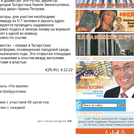
и драматург Зоя Рутер, директор
ородов Татарстана Наиля Зиннатуллина,
Наш двор» Арина Петрова.
аторы, для участия необходимо
оманду из 5-7 человек и указать адрес
нируется проводить задуманное
ожно подать и личную заявку на воркшоп
ят к одной из команд.
ожно по ссылке.
места» – первая в Татарстане
атформа, посвященная городской среде,
 нынешнего года. Это открытая площадка
 знаниями и опытом между жителями,
тами и властью.
KZN.RU, 9.12.22
валь «По краям»
ля Шайдуллина
ие с участием 50 артистов
пит с лекцией
Сайт "Лента тысячелетия" создан при
все статьи раздела
финансовой поддержке Федерального агент
по печати и массовым коммуникациям