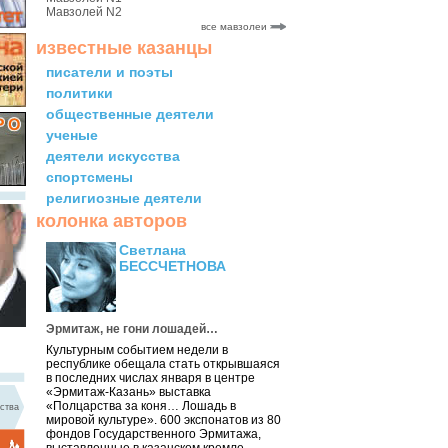
Мавзолей N2
все мавзолеи
известные казанцы
писатели и поэты
политики
общественные деятели
ученые
деятели искусства
спортсмены
религиозные деятели
колонка авторов
Светлана
БЕССЧЕТНОВА
Эрмитаж, не гони лошадей…
Культурным событием недели в
республике обещала стать открывшаяся
в последних числах января в центре
«Эрмитаж-Казань» выставка
«Полцарства за коня… Лошадь в
ства
мировой культуре». 600 экспонатов из 80
фондов Государственного Эрмитажа,