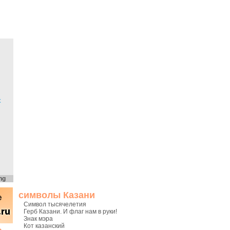
х
ng
символы Казани
Символ тысячелетия
Герб Казани. И флаг нам в руки!
Знак мэра
Кот казанский