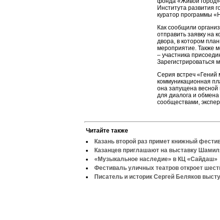
фонда «Живой город» 
Института развития г
куратор программы «
Как сообщили организ
отправить заявку на к
двора, в котором пла
мероприятие. Также м
– участника присоедин
Зарегистрироваться м
Серия встреч «Гений 
коммуникационная пл
она запущена весной
для диалога и обмена
сообществами, экспер
Читайте также
Казань второй раз примет книжный фести
Казанцев приглашают на выставку Шами
«Музыкальное наследие» в КЦ «Сайдаш»
Фестиваль уличных театров откроет шеств
Писатель и историк Сергей Беляков высту