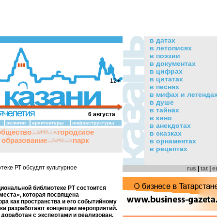
в датах
в летописях
в поэзии
в документах
в цифрах
в цитатах
12+
в песнях
в мифах и легенда
в душе
в тайнах
6 августа
в кино
религии
архитектуры
инфраструктуры
в анекдотах
общество
городское
в сказках
и образование
парк
в орнаментах
в рецептах
еке РТ обсудят культурное
rus
|
tat
|
e
ациональной библиотеке РТ состоится
 места», которая посвящена
а как пространства и его событийному
ки разработают концепции мероприятий.
 доработан с экспертами и реализован.