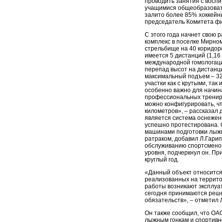
проводить занятия с восп
учащимися общеобразоват
залито более 85% хоккейны
председатель Комитета фи
С этого года начнет свою
комплекс в поселке Мирном
стрельбище на 40 коридоро
имеется 5 дистанций (1,16 км
международной гомологаци
перепад высот на дистанци
максимальный подъем – 32
участки как с крутыми, так
особенно важно для начин
профессиональных тренир
можно конфигурировать, чт
километров», – рассказал 
является система оснежен
успешно протестирована.
машинами подготовки лыжн
ратраком, добавил Л.Гарип
обслуживанию спортсмено
уровня, подчеркнул он. Пр
круглый год.
«Данный объект относится 
реализованных на террито
работы возникают эксплуа
сегодня принимаются реше
обязательств», – отметил 
Он также сообщил, что ОА
лыжным гонкам и спортивн