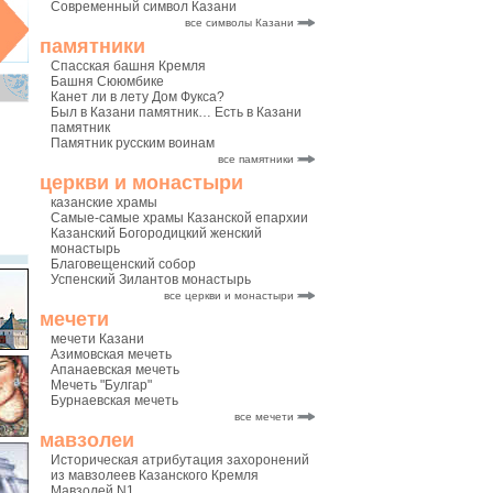
Современный символ Казани
все символы Казани
памятники
Спасская башня Кремля
Башня Сююмбике
Канет ли в лету Дом Фукса?
Был в Казани памятник… Есть в Казани
памятник
Памятник русским воинам
все памятники
церкви и монастыри
казанские храмы
Самые-самые храмы Казанской епархии
Казанский Богородицкий женский
монастырь
Благовещенский собор
Успенский Зилантов монастырь
все церкви и монастыри
мечети
мечети Казани
Азимовская мечеть
Апанаевская мечеть
Мечеть "Булгар"
Бурнаевская мечеть
все мечети
мавзолеи
Историческая атрибутация захоронений
из мавзолеев Казанского Кремля
Мавзолей N1