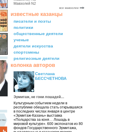
Мавзолей N2
все мавзолеи
известные казанцы
писатели и поэты
политики
общественные деятели
ученые
деятели искусства
спортсмены
религиозные деятели
колонка авторов
Светлана
БЕССЧЕТНОВА
Эрмитаж, не гони лошадей…
Культурным событием недели в
республике обещала стать открывшаяся
в последних числах января в центре
«Эрмитаж-Казань» выставка
«Полцарства за коня… Лошадь в
ства
мировой культуре». 600 экспонатов из 80
фондов Государственного Эрмитажа,