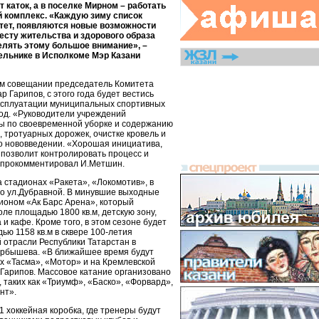
 каток, а в поселке Мирном – работать
 комплекс. «Каждую зиму список
тет, появляются новые возможности
есту жительства и здорового образа
лять этому большое внимание», –
ельнике в Исполкоме Мэр Казани
ом совещании председатель Комитета
 Гарипов, с этого года будет вестись
ксплуатации муниципальных спортивных
од. «Руководители учреждений
ы по своевременной уборке и содержанию
, тротуарных дорожек, очистке кровель и
 о нововведении. «Хорошая инициатива,
 позволит контролировать процесс и
– прокомментировал И.Метшин.
а стадионах «Ракета», «Локомотив», в
по ул.Дубравной. В минувшие выходные
дионом «Ак Барс Арена», который
оле площадью 1800 кв.м, детскую зону,
 и кафе. Кроме того, в этом сезоне будет
ью 1158 кв.м в сквере 100-летия
 отрасли Республики Татарстан в
арбышева. «В ближайшее время будут
х «Тасма», «Мотор» и на Кремлевской
.Гарипов. Массовое катание организовано
 таких как «Триумф», «Баско», «Форвард»,
нт».
1 хоккейная коробка, где тренеры будут