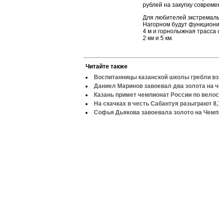
рублей на закупку совреме
Для любителей экстремаль
Нагорном будут функционир
4 м и горнолыжная трасса 
2 км и 5 км.
Читайте также
Воспитанницы казанской школы гребли вз
Даниел Маринов завоевал два золота на 
Казань примет чемпионат России по вело
На скачках в честь Сабантуя разыграют 8
Софья Дьякова завоевала золото на Чемп