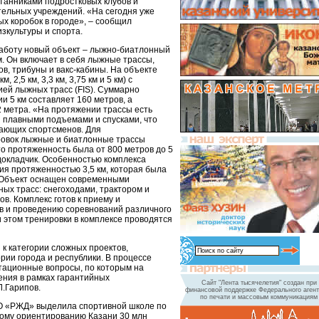
итанниками подростковых клубов и
ельных учреждений. «На сегодня уже
х коробок в городе», – сообщил
зкультуры и спорта.
 работу новый объект – лыжно-биатлонный
. Он включает в себя лыжные трассы,
в, трибуны и вакс-кабины. На объекте
, 2,5 км, 3,3 км, 3,75 км и 5 км) с
ей лыжных трасс (FIS). Суммарно
и 5 км составляет 160 метров, а
 метра. «На протяжении трассы есть
 и плавными подъемами и спусками, что
ающих спортсменов. Для
овок лыжные и биатлонные трассы
о протяженность была от 800 метров до 5
докладчик. Особенностью комплекса
ия протяженностью 3,5 км, которая была
 Объект оснащен современными
ых трасс: снегоходами, трактором и
ов. Комплекс готов к приему и
в и проведению соревнований различного
и этом тренировки в комплексе проводятся
к категории сложных проектов,
рии города и республики. В процессе
тационные вопросы, по которым на
ния в рамках гарантийных
Сайт "Лента тысячелетия" создан при
Л.Гарипов.
финансовой поддержке Федерального агент
по печати и массовым коммуникациям
О «РЖД» выделила спортивной школе по
ому ориентированию Казани 30 млн