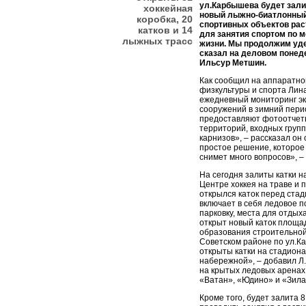
ул.Карбышева будет залит
хоккейная
новый лыжно-биатлонный
коробка, 20
спортивных объектов рас
катков и 14
для занятия спортом по м
лыжных трасс
жизни. Мы продолжим уде
сказал на деловом понед
Ильсур Метшин.
Как сообщил на аппаратн
физкультуры и спорта Линар
ежедневный мониторинг э
сооружений в зимний пери
предоставляют фотоотчет
территорий, входных групп
карнизов», – рассказал он
простое решение, которое
снимет много вопросов», 
На сегодня залиты катки н
Центре хоккея на траве и 
открылся каток перед ста
включает в себя ледовое п
парковку, места для отдыха
открыт новый каток площад
образования строительной
Советском районе по ул.К
открыты катки на стадиона
набережной», – добавил Л
на крытых ледовых аренах,
«Ватан», «Юдино» и «Зила
Кроме того, будет залита 8