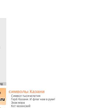
х
ng
символы Казани
Символ тысячелетия
Герб Казани. И флаг нам в руки!
Знак мэра
Кот казанский