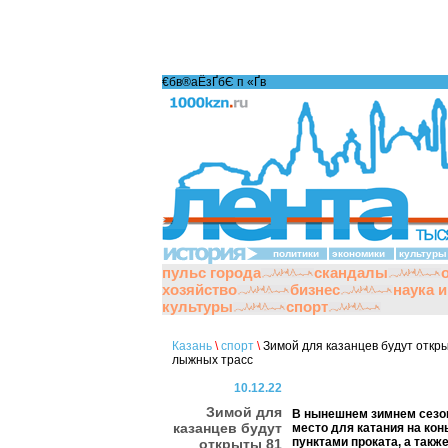
€бв®аЁзҐбЄ п «Ґ­в
политики
экономики
культуры
пульс города
скандалы
хозяйство
бизнес
наука 
культуры
спорт
Казань
\
спорт
\
Зимой для казанцев будут открыт
лыжных трасс
10.12.22
Зимой для
В нынешнем зимнем сезон
казанцев будут
место для катания на конь
пунктами проката, а такж
открыты 81