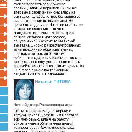
выставленные в казанском кремле,
сулили поразить воображение
провинциалов. И поразили... Я лично
впервые в своей жизни оказалась на
выставке, где абсолютное большинство
экспонатов были не подписаны. Ни
времени создания работы, ни страны, ни
автора, ни названия – ни-че-го.
Догадайся, мол, сама. И это на фоне
лекции Михаила Пиотровского,
приуроченной к открытию казанской
выставки, широко разрекламированных
мультимедийных образовательных
программ, которыми Эрмитаж
собирается одарить казанские школы, а
также конного шоу, устроенного в честь
третьей казанской выставки из Эрмитажа
– не говорю уже о восторженных
рецензиях в СМИ. Подробнее...
Наталья ТИТОВА
Ночной дозор. Развивающая игра
Окончательно победив в борьбе с
вирусом гриппа, уложившим в постели
всю мою семью, шла я на работу
обновленная и облегченная долгой
температурой. Иду, точнее скольжу,
жмурясь на весеннем солнышке.