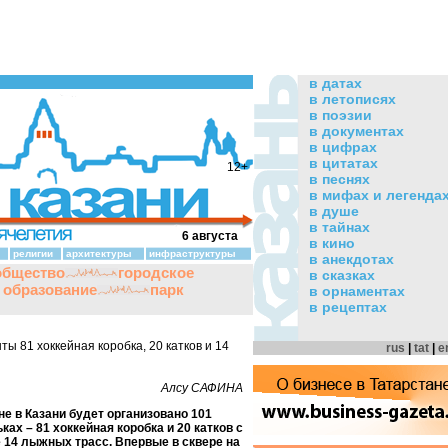
в датах
в летописях
в поэзии
в документах
в цифрах
в цитатах
12+
в песнях
в мифах и легенда
в душе
в тайнах
6 августа
в кино
религии
архитектуры
инфраструктуры
в анекдотах
общество
городское
в сказках
и образование
парк
в орнаментах
в рецептах
ы 81 хоккейная коробка, 20 катков и 14
rus
|
tat
|
e
Алсу САФИНА
е в Казани будет организовано 101
ках – 81 хоккейная коробка и 20 катков с
е 14 лыжных трасс. Впервые в сквере на