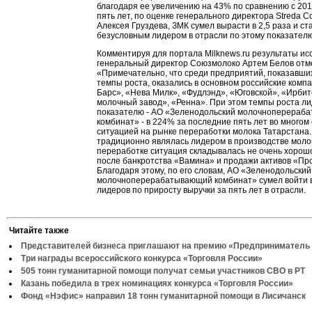
благодаря ее увеличению на 43% по сравнению с 2017
пять лет, по оценке генерального директора Streda Co
Алексея Груздева, ЗМК сумел вырасти в 2,5 раза и ст
безусловным лидером в отрасли по этому показателю
Комментируя для портала Milknews.ru результаты ис
генеральный директор Союзмолоко Артем Белов отм
«Примечательно, что среди предприятий, показавш
темпы роста, оказались в основном российские компа
Барс», «Нева Милк», «Фудлэнд», «Юговской», «Ирбит
молочный завод», «Ренна». При этом темпы роста ли
показателю - АО «Зеленодольский молочноперераб
комбинат» - в 224% за последние пять лет во многом
ситуацией на рынке переработки молока Татарстана.
традиционно являлась лидером в производстве молок
переработке ситуация складывалась не очень хорош
после банкротства «Вамина» и продажи активов «Пр
Благодаря этому, по его словам, АО «Зеленодольский
молочноперерабатывающий комбинат» сумел войти в
лидеров по приросту выручки за пять лет в отрасли.
Читайте также
Представителей бизнеса приглашают на премию «Предприниматель 
Три награды всероссийского конкурса «Торговля России»
505 тонн гуманитарной помощи получат семьи участников СВО в РТ
Казань победила в трех номинациях конкурса «Торговля России»
Фонд «Нэфис» направил 18 тонн гуманитарной помощи в Лисичанск