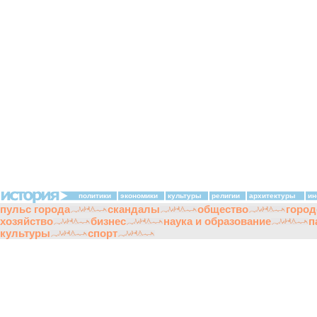
политики
экономики
культуры
религии
архитектуры
ин
пульс города
скандалы
общество
город
хозяйство
бизнес
наука и образование
п
культуры
спорт