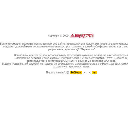
copyright © 2005
Вся информация, размещенная на данном веб-сайте, предназначена только для персонального исполь
подлежит дальнейшему воспроизведению или распространению в какой-либо форме, иначе как с пи
разрешения редакции ИД "Парадигма"
При полном или частичном использовании материалов активная ссылка на сайт обязательн
Электронное периодическое издание "Интернет-сайт "Лента тысячелетия" (www. 1000kzn.ru
свидетельство о регистрации СМИ Эл 77-8898 от 23 сентября 2004 года.
Выдано Федеральной службой по надзору за соблюдением законодательства в сфере массовых комм
охране культурного наследия.
info@
Пишите нам
1000kzn
.
ru