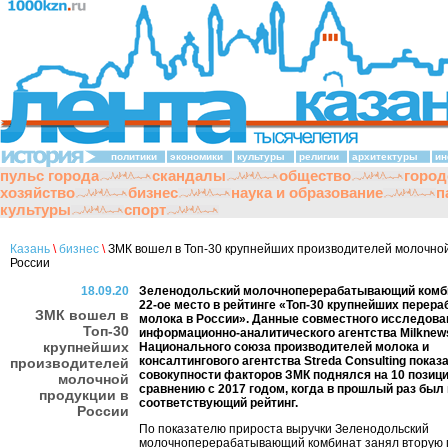
политики
экономики
культуры
религии
архитектуры
ин
пульс города
скандалы
общество
город
хозяйство
бизнес
наука и образование
п
культуры
спорт
Казань
\
бизнес
\
ЗМК вошел в Топ-30 крупнейших производителей молочной
России
18.09.20
Зеленодольский молочноперерабатывающий комб
22-ое место в рейтинге «Топ-30 крупнейших перера
ЗМК вошел в
молока в России». Данные совместного исследова
Топ-30
информационно-аналитического агентства Milknew
крупнейших
Национального союза производителей молока и
консалтингового агентства Streda Consulting показа
производителей
совокупности факторов ЗМК поднялся на 10 позици
молочной
сравнению с 2017 годом, когда в прошлый раз был
продукции в
соответствующий рейтинг.
России
По показателю прироста выручки Зеленодольский
молочноперерабатывающий комбинат занял вторую 