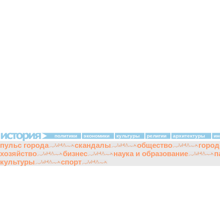
политики
экономики
культуры
религии
архитектуры
ин
пульс города
скандалы
общество
город
хозяйство
бизнес
наука и образование
п
культуры
спорт