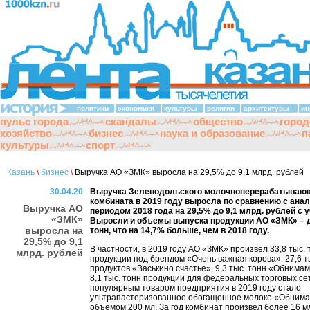
политики
экономики
культуры
религии
архитектуры
ин
пульс города
скандалы
общество
город
хозяйство
бизнес
наука и образование
п
культуры
спорт
Казань
\
бизнес
\
Выручка АО «ЗМК» выросла на 29,5% до 9,1 млрд. рублей
30.04.20
Выручка Зеленодольского молочноперерабатываю
комбината в 2019 году выросла по сравнению с ана
Выручка АО
периодом 2018 года на 29,5% до 9,1 млрд. рублей с 
«ЗМК»
Выросли и объемы выпуска продукции АО «ЗМК» – д
выросла на
тонн, что на 14,7% больше, чем в 2018 году.
29,5% до 9,1
В частности, в 2019 году АО «ЗМК» произвел 33,8 тыс. 
млрд. рублей
продукции под брендом «Очень важная корова», 27,6 т
продуктов «Васькино счастье», 9,3 тыс. тонн «Обнимам
8,1 тыс. тонн продукции для федеральных торговых с
популярным товаром предприятия в 2019 году стало
ультрапастеризованное обогащенное молоко «Обнима
объемом 200 мл. За год комбинат произвел более 16 мл