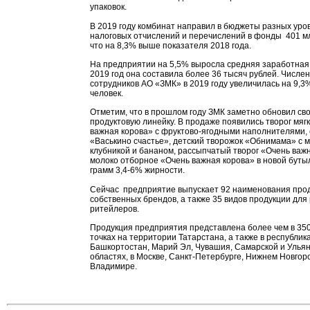
упаковок.
В 2019 году комбинат направил в бюджеты разных уров
налоговых отчислений и перечислений в фонды 401 мл
что на 8,3% выше показателя 2018 года.
На предприятии на 5,5% выросла средняя заработная 
2019 год она составила более 36 тысяч рублей. Числе
сотрудников АО «ЗМК» в 2019 году увеличилась на 9,3%
человек.
Отметим, что в прошлом году ЗМК заметно обновил св
продуктовую линейку. В продаже появились творог мяг
важная корова» с фруктово-ягодными наполнителями,
«Васькино счастье», детский творожок «Обнимама» с 
клубникой и бананом, рассыпчатый творог «Очень важ
молоко отборное «Очень важная корова» в новой буты
грамм 3,4-6% жирности.
Сейчас предприятие выпускает 92 наименования про
собственных брендов, а также 35 видов продукции для
ритейлеров.
Продукция предприятия представлена более чем в 35
точках на территории Татарстана, а также в республик
Башкортостан, Марий Эл, Чувашия, Самарской и Улья
областях, в Москве, Санкт-Петербурге, Нижнем Новгор
Владимире.