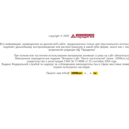
copyright © 2005
Вся информация, размещенная на данном веб-сайте, предназначена только для персонального исполь
подлежит дальнейшему воспроизведению или распространению в какой-либо форме, иначе как с пи
разрешения редакции ИД "Парадигма"
При полном или частичном использовании материалов активная ссылка на сайт обязательн
Электронное периодическое издание "Интернет-сайт "Лента тысячелетия" (www. 1000kzn.ru
свидетельство о регистрации СМИ Эл 77-8898 от 23 сентября 2004 года.
Выдано Федеральной службой по надзору за соблюдением законодательства в сфере массовых комм
охране культурного наследия.
info@
Пишите нам
1000kzn
.
ru