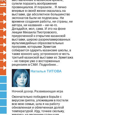
выставленные в казанском кремле,
сулили поразить воображение
провинциалов. И поразили... Я лично
впервые в своей жизни оказалась на
выставке, где абсолютное большинство
экспонатов были не подписаны. Ни
времени создания работы, ни страны, ни
автора, ни названия – ни-че-го.
Догадайся, мол, сама. И это на фоне
лекции Михаила Пиотровского,
приуроченной к открытию казанской
выставки, широко разрекламированных
мультимедийных образовательных
программ, которыми Эрмитаж
собирается одарить казанские школы, а
также конного шоу, устроенного в честь
третьей казанской выставки из Эрмитажа
– не говорю уже о восторженных
рецензиях в СМИ. Подробнее...
Наталья ТИТОВА
Ночной дозор. Развивающая игра
Окончательно победив в борьбе с
вирусом гриппа, уложившим в постели
всю мою семью, шла я на работу
обновленная и облегченная долгой
температурой. Иду, точнее скольжу,
жмурясь на весеннем солнышке.