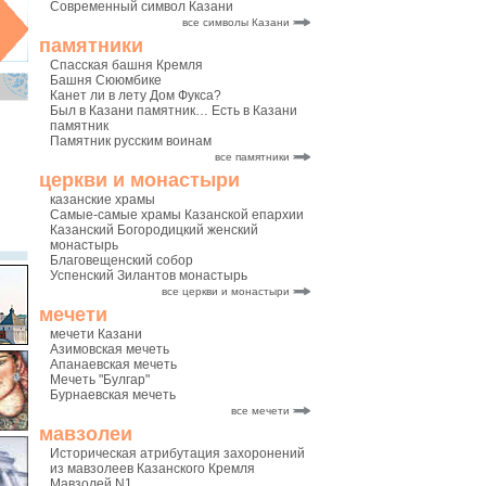
Современный символ Казани
все символы Казани
памятники
Спасская башня Кремля
Башня Сююмбике
Канет ли в лету Дом Фукса?
Был в Казани памятник… Есть в Казани
памятник
Памятник русским воинам
все памятники
церкви и монастыри
казанские храмы
Самые-самые храмы Казанской епархии
Казанский Богородицкий женский
монастырь
Благовещенский собор
Успенский Зилантов монастырь
все церкви и монастыри
мечети
мечети Казани
Азимовская мечеть
Апанаевская мечеть
Мечеть "Булгар"
Бурнаевская мечеть
все мечети
мавзолеи
Историческая атрибутация захоронений
из мавзолеев Казанского Кремля
Мавзолей N1