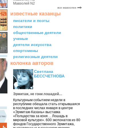
Мавзолей N2
все мавзолеи
известные казанцы
писатели и поэты
политики
общественные деятели
ученые
деятели искусства
спортсмены
религиозные деятели
колонка авторов
Светлана
БЕССЧЕТНОВА
Эрмитаж, не гони лошадей…
Культурным событием недели в
республике обещала стать открывшаяся
в последних числах января в центре
«Эрмитаж-Казань» выставка
«Полцарства за коня… Лошадь в
ства
мировой культуре». 600 экспонатов из 80
фондов Государственного Эрмитажа,