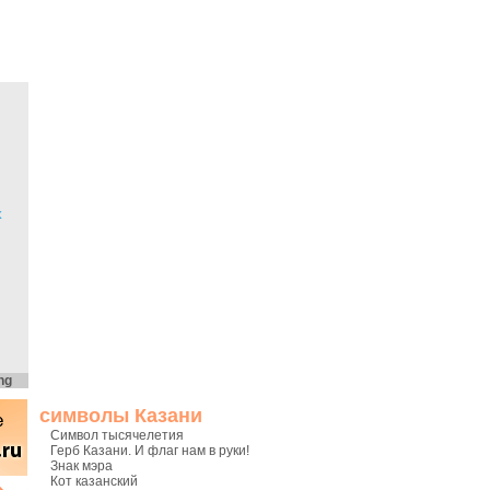
х
ng
символы Казани
Символ тысячелетия
Герб Казани. И флаг нам в руки!
Знак мэра
Кот казанский