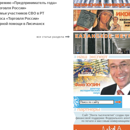
премию «Предприниматель года»
рговля России»
емьи участников СВО в РТ
рса «Торговля России»
рной помощи в Лисичанск
все статьи раздела
Сайт "Лента тысячелетия" создан при
финансовой поддержке Федерального агент
по печати и массовым коммуникациям