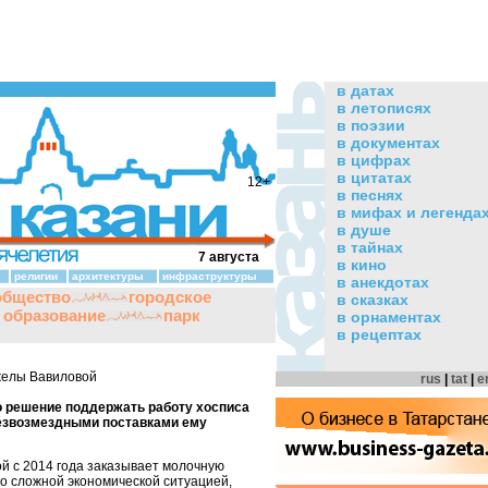
в датах
в летописях
в поэзии
в документах
в цифрах
в цитатах
12+
в песнях
в мифах и легенда
в душе
в тайнах
7 августа
в кино
религии
архитектуры
инфраструктуры
в анекдотах
общество
городское
в сказках
и образование
парк
в орнаментах
в рецептах
желы Вавиловой
rus
|
tat
|
e
 решение поддержать работу хосписа
езвозмездными поставками ему
й с 2014 года заказывает молочную
со сложной экономической ситуацией,