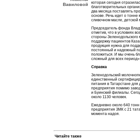
которая сегодня отразилас
Вавиловой
благотворительных орган
два месяца поставлять пр
основе. Речь идет о тонне
сливочном масле, детской
Председатель фонда Влад
отметив, что в условиях вс
стороны Зеленодольского
поддержку пациентов Каза
продукция нужна для подд
постоянный и надежный пар
положиться. И мы очень бл
сложный для всех период»,
Справка
Зеленодольский молочноп
единственный сертифицир
питания в Татарстане для 
предприятия помимо завод
и Буинский филиалы. Сего
около 1130 человек.
Ежедневно около 640 тонн
предприятия ЗМК с 21 тата
момента надоя.
Читайте также