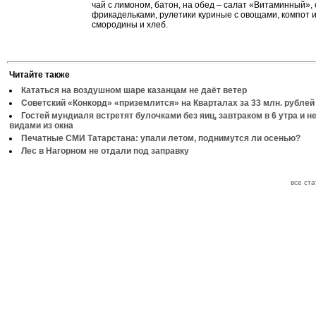
чай с лимоном, батон, на обед – салат «Витаминный», 
фрикадельками, рулетики куриные с овощами, компот 
смородины и хлеб.
Читайте также
Кататься на воздушном шаре казанцам не даёт ветер
Советский «Конкорд» «приземлится» на Кварталах за 33 млн. рублей
Гостей мундиаля встретят булочками без яиц, завтраком в 6 утра и 
видами из окна
Печатные СМИ Татарстана: упали летом, поднимутся ли осенью?
Лес в Нагорном не отдали под заправку
все ст