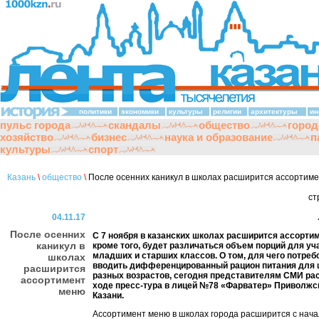
политики
экономики
культуры
религии
архитектуры
ин
пульс города
скандалы
общество
город
хозяйство
бизнес
наука и образование
п
культуры
спорт
Казань
\
общество
\
После осенних каникул в школах расширится ассортим
ст
04.11.17
После осенних
С 7 ноября в казанских школах расширится ассорти
каникул в
кроме того, будет различаться объем порций для у
младших и старших классов. О том, для чего потре
школах
вводить дифференцированный рацион питания для 
расширится
разных возрастов, сегодня представителям СМИ ра
ассортимент
ходе пресс-тура в лицей №78 «Фарватер» Приволжс
меню
Казани.
Ассортимент меню в школах города расширится с нач