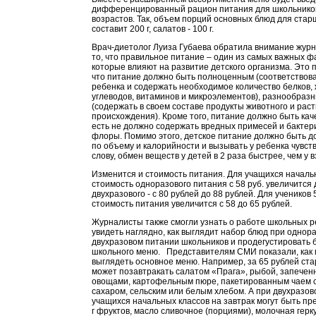
дифференцированный рацион питания для школьнико
возрастов. Так, объем порций основных блюд для ста
составит 200 г, салатов - 100 г.
Врач-диетолог Луиза Губаева обратила внимание журн
то, что правильное питание – один из самых важных ф
которые влияют на развитие детского организма. Это 
что питание должно быть полноценным (соответствова
ребенка и содержать необходимое количество белков, 
углеводов, витаминов и микроэлементов), разнообраз
(содержать в своем составе продукты животного и рас
происхождения). Кроме того, питание должно быть кач
есть не должно содержать вредных примесей и бакте
флоры. Помимо этого, детское питание должно быть 
по объему и калорийности и вызывать у ребенка чувств
слову, обмен веществ у детей в 2 раза быстрее, чем у 
Изменится и стоимость питания. Для учащихся началь
стоимость одноразового питания с 58 руб. увеличится д
двухразового - с 80 рублей до 88 рублей. Для учеников 
стоимость питания увеличится с 58 до 65 рублей.
Журналисты также смогли узнать о работе школьных р
увидеть наглядно, как выглядит набор блюд при однор
двухразовом питании школьников и продегустировать 
школьного меню. Представителям СМИ показали, как
выглядеть основное меню. Например, за 65 рублей ст
может позавтракать салатом «Прага», рыбой, запечен
овощами, картофельным пюре, пакетированным чаем 
сахаром, сельским или белым хлебом. А при двухразо
учащихся начальных классов на завтрак могут быть п
г фруктов, масло сливочное (порциями), молочная герк