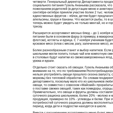
четверти. Генеральный директор Департамента продо
социального питания Гузель Ананьева рассказала, что
пожеланиям родителей (в дегустации меню и анкетиро
сентябре-октябре приняли участие более 2 тыс. челов
единственных фруктов – яблок, детям будет предлагать
апельсины, груши и бананы. Что касается рыбы, то в 
теперь можно будет увидеть не только минтай, но и гор
треску.
Расширится ассортимент мясных блюд – до 1 ноября 
питании были в основном фарш (к примеру, в макарона
флотски), котлеты и курица. С 7 ноября ученикам буд
кусковое мясо (плов с мясом, рагу, запеченное мясо), и
Более разнообразным станет и выбор напитков. Если 
школьники могли попить только чай или компотную смес
в столовых будут напитки из свежезамороженных ягод,
урюка и кураги.
Отдельно стоит сказать об овощах. Гузель Ананьева о
внимание на то, что по требованиям Роспотребнадзора
нельзя употреблять овощи прошлого сезона (капусту, с
морковь) без тепловой обработки. По словам гендирек
департамента, поскольку мало кто из школьников люб
овощи, то совместно с совхозом «Майский» прорабаты
о поставке свежих овощей, таких как помидоры, огурцы
Примечательно, что овощи и фрукты должны составля
суточного рациона школьников, более 20% - молоко и 
продукция, примерно по 10% - углеводы и белки. При 
потребностей суточного рациона должны восполняться
период, когда дети и подростки находятся в школе.
Вместе с расширением ассортимента меню будет вве