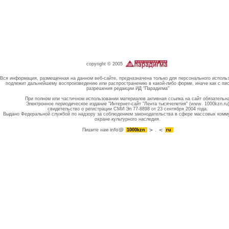
copyright © 2005
Вся информация, размещенная на данном веб-сайте, предназначена только для персонального исполь
подлежит дальнейшему воспроизведению или распространению в какой-либо форме, иначе как с пи
разрешения редакции ИД "Парадигма"
При полном или частичном использовании материалов активная ссылка на сайт обязательн
Электронное периодическое издание "Интернет-сайт "Лента тысячелетия" (www. 1000kzn.ru
свидетельство о регистрации СМИ Эл 77-8898 от 23 сентября 2004 года.
Выдано Федеральной службой по надзору за соблюдением законодательства в сфере массовых комм
охране культурного наследия.
info@
Пишите нам
1000kzn
.
ru