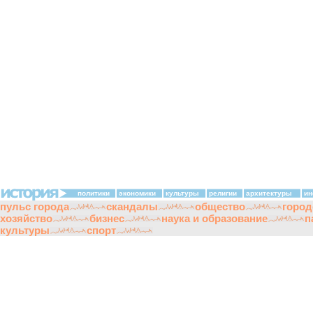
политики
экономики
культуры
религии
архитектуры
ин
пульс города
скандалы
общество
город
хозяйство
бизнес
наука и образование
п
культуры
спорт