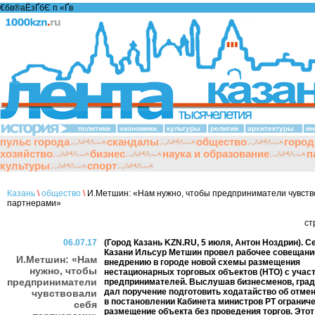
€бв®аЁзҐбЄ п «Ґ­в
политики
экономики
культуры
религии
архитектуры
ин
пульс города
скандалы
общество
город
хозяйство
бизнес
наука и образование
п
культуры
спорт
Казань
\
общество
\
И.Метшин: «Нам нужно, чтобы предприниматели чувств
партнерами»
ст
06.07.17
(Город Казань KZN.RU, 5 июля, Антон Ноздрин). С
Казани Ильсур Метшин провел рабочее совещани
И.Метшин: «Нам
внедрению в городе новой схемы размещения
нужно, чтобы
нестационарных торговых объектов (НТО) с учас
предприниматели
предпринимателей. Выслушав бизнесменов, гра
дал поручение подготовить ходатайство об отмен
чувствовали
в постановлении Кабинета министров РТ ограниче
себя
размещение объекта без проведения торгов. Это