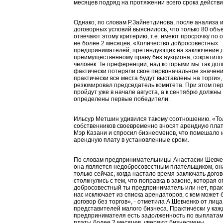
месяцев подряд на протяжении всего срока действи
Однако, по словам Р.Зайнетдинова, после анализа
договорных условий выяснилось, что только 80 объ
отвечают этому критерию, т.е. имеют просрочку по
не более 2 месяцев. «Количество добросовестных
предпринимателей, претендующих на заключение д
преимущественному праву без аукциона, сократило
человек. Те преференции, над которыми мы так дол
фактически потеряли свое первоначальное значени
практически все места будут выставлены на торги», 
резюмировал председатель комитета. При этом пе
пройдут уже в начале августа, а к сентябрю должны
определены первые победители.
Ильсур Метшин удивился такому соотношению. «То
собственников своевременно вносят арендную плату
Мэр Казани и спросил бизнесменов, что помешало 
арендную плату в установленные сроки.
По словам предпринимательницы Анастасии Шевченк
она является недобросовестным плательщиком, он
только сейчас, когда настало время заключать дого
столкнулись с тем, что поправка в законе, которая 
добросовестный ты предприниматель или нет, прак
нас исключает из списка арендаторов, с кем может
договор без торгов», - отметила А.Шевченко от лиц
представителей малого бизнеса. Практически у каж
предпринимателя есть задолженность по выплата
платы более 2 месяцев, уверяют бизнесмены.