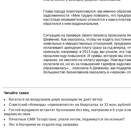
Глава города поинтересовался, как именно образов
задолженности. «Мне трудно поверить, что предп
настолько неуважительно относятся к нам и платеж
обратился к ним градоначальник.
Ситуацию на примере своего бизнеса прояснила А
Шевченко. Как оказалось, чтобы не ездить постоянн
земельных и имущественных отношений, предпри
оплачивают арендную плату сразу за год вперед. «
приехали, например, в 2013 году, мы узнали, что та
прошлом году повысился. И суммы, которую мы опл
заранее, не хватило на оплату аренды. Нам выстав
оплатили их, но из-за повышения тарифов задолже
образовалась», - пояснила А.Шевченко, как подавл
большинство бизнесменов оказались в «черном» сп
Читайте также
Кататься на воздушном шаре казанцам не даёт ветер
Советский «Конкорд» «приземлится» на Кварталах за 33 млн. рублей
Гостей мундиаля встретят булочками без яиц, завтраком в 6 утра и 
видами из окна
Печатные СМИ Татарстана: упали летом, поднимутся ли осенью?
Лес в Нагорном не отдали под заправку