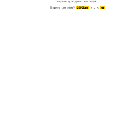
охране культурного наследия.
info@
Пишите нам
1000kzn
.
ru