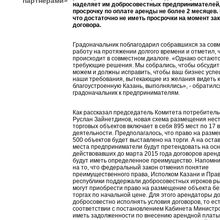
партнерами»
наделяет им добросовестных предпринимателей
просрочку по оплате аренды не более 2 месяцев. 
что достаточно не иметь просрочки на момент з
договора.
Градоначальник поблагодарил собравшихся за сов
работу на протяжении долгого времени и отметил, 
происходит в совместном диалоге. «Однако остают
требующие решения. Мы собрались, чтобы обсудить
можем и должны исправить, чтобы ваш бизнес успе
наши требования, вытекающие из желания видеть 
благоустроенную Казань, выполнялись», - обратилс
градоначальник к предпринимателям.
Как рассказал председатель Комитета потребитель
Руслан Зайнетдинов, новая схема размещения не
торговых объектов включает в себя 895 мест по 17 
деятельности. Предполагалось, что право на разм
500 объектов будет выставлено на торги. А на ост
места предприниматели будут претендовать на ос
действовавших до марта 2015 года договоров аренд
будут иметь определенное преимущество. Напомни
на то, что федеральный закон отменил понятие
преимущественного права, Исполком Казани и Пра
республики поддержали добросовестных игроков ры
могут приобрести право на размещение объекта без
торгах по начальной цене. Для этого арендаторы 
добросовестно исполнять условия договоров, то ест
соответствии с постановлением Кабинета Министро
иметь задолженности по внесению арендной платы