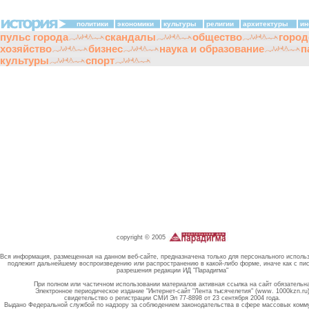
политики
экономики
культуры
религии
архитектуры
ин
пульс города
скандалы
общество
город
хозяйство
бизнес
наука и образование
п
культуры
спорт
copyright © 2005
Вся информация, размещенная на данном веб-сайте, предназначена только для персонального исполь
подлежит дальнейшему воспроизведению или распространению в какой-либо форме, иначе как с пи
разрешения редакции ИД "Парадигма"
При полном или частичном использовании материалов активная ссылка на сайт обязательн
Электронное периодическое издание "Интернет-сайт "Лента тысячелетия" (www. 1000kzn.ru
свидетельство о регистрации СМИ Эл 77-8898 от 23 сентября 2004 года.
Выдано Федеральной службой по надзору за соблюдением законодательства в сфере массовых комм