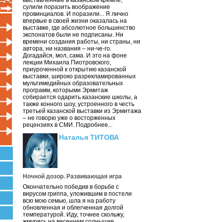
выставленные в казанском кремле,
сулили поразить воображение
провинциалов. И поразили... Я лично
впервые в своей жизни оказалась на
выставке, где абсолютное большинство
экспонатов были не подписаны. Ни
времени создания работы, ни страны, ни
автора, ни названия – ни-че-го.
Догадайся, мол, сама. И это на фоне
лекции Михаила Пиотровского,
приуроченной к открытию казанской
выставки, широко разрекламированных
мультимедийных образовательных
программ, которыми Эрмитаж
собирается одарить казанские школы, а
также конного шоу, устроенного в честь
третьей казанской выставки из Эрмитажа
– не говорю уже о восторженных
рецензиях в СМИ. Подробнее...
Наталья ТИТОВА
Ночной дозор. Развивающая игра
Окончательно победив в борьбе с
вирусом гриппа, уложившим в постели
всю мою семью, шла я на работу
обновленная и облегченная долгой
температурой. Иду, точнее скольжу,
жмурясь на весеннем солнышке.