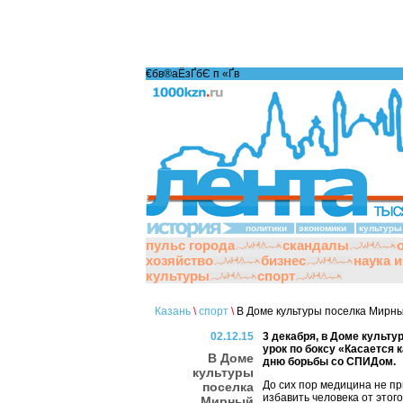
€бв®аЁзҐбЄ п «Ґ­в
политики
экономики
культуры
пульс города
скандалы
хозяйство
бизнес
наука 
культуры
спорт
Казань
\
спорт
\
В Доме культуры поселка Мирны
02.12.15
3 декабря, в Доме культ
урок по боксу «Касается
В Доме
дню борьбы со СПИДом.
культуры
До сих пор медицина не пр
поселка
избавить человека от этог
Мирный