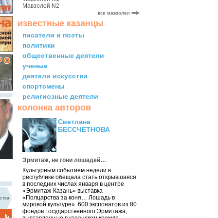
Мавзолей N2
все мавзолеи
известные казанцы
писатели и поэты
политики
общественные деятели
ученые
деятели искусства
спортсмены
религиозные деятели
колонка авторов
Светлана
БЕССЧЕТНОВА
Эрмитаж, не гони лошадей…
Культурным событием недели в
республике обещала стать открывшаяся
в последних числах января в центре
«Эрмитаж-Казань» выставка
«Полцарства за коня… Лошадь в
ства
мировой культуре». 600 экспонатов из 80
фондов Государственного Эрмитажа,