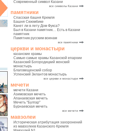
Современный символ Казани
все символы Казани
памятники
Спасская башня Кремля
Башня Сююмбике
Канет ли в лету Дом Фукса?
Был в Казани памятник… Есть в Казани
памятник
Памятник русским воинам
все памятники
церкви и монастыри
казанские храмы
Самые-самые храмы Казанской епархии
Казанский Богородицкий женский
монастырь
Благовещенский собор
Успенский Зилантов монастырь
все церкви и монастыри
мечети
мечети Казани
Азимовская мечеть
Апанаевская мечеть
Мечеть "Булгар"
Бурнаевская мечеть
все мечети
мавзолеи
Историческая атрибутация захоронений
из мавзолеев Казанского Кремля
Мавзолей N1