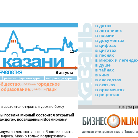
в датах
в летописях
в поэзии
в документах
в цифрах
в цитатах
12+
в песнях
в мифах и легенда
в душе
в тайнах
6 августа
в кино
религии
архитектуры
инфраструктуры
в анекдотах
общество
городское
в сказках
и образование
парк
в орнаментах
в рецептах
й состоится открытый урок по боксу
rus
|
tat
|
e
уры поселка Мирный состоится открытый
 каждого», посвященный Всемирному
идумала лекарства, способного излечить,
о вируса. Можно только поддерживать