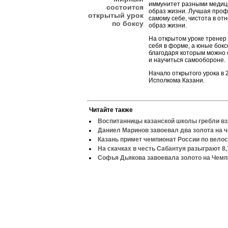
иммунитет разными медиц
состоится
образ жизни. Лучшая проф
открытый урок
самому себе, чистота в от
по боксу
образ жизни.
На открытом уроке тренер 
себя в форме, а юные бок
благодаря которым можно с
и научиться самообороне.
Начало открытого урока в 
Исполкома Казани.
Читайте также
Воспитанницы казанской школы гребли вз
Даниел Маринов завоевал два золота на 
Казань примет чемпионат России по вело
На скачках в честь Сабантуя разыграют 8
Софья Дьякова завоевала золото на Чемп