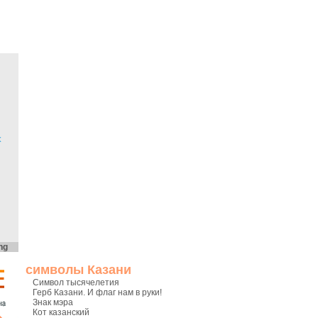
х
ng
символы Казани
Символ тысячелетия
Герб Казани. И флаг нам в руки!
Знак мэра
Кот казанский