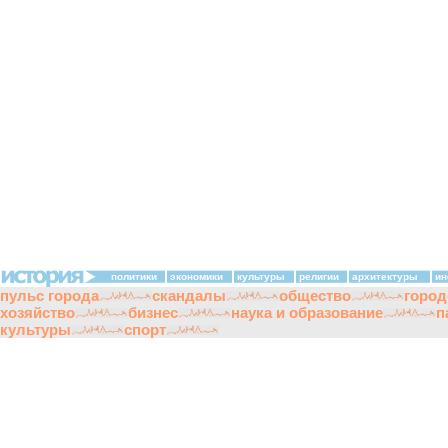
политики
экономики
культуры
религии
архитектуры
ин
пульс города
скандалы
общество
город
хозяйство
бизнес
наука и образование
п
культуры
спорт