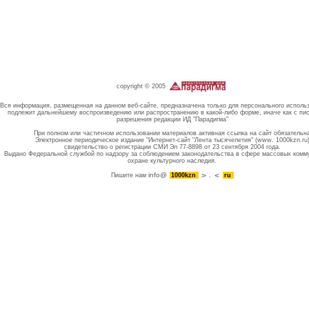
copyright © 2005
Вся информация, размещенная на данном веб-сайте, предназначена только для персонального исполь
подлежит дальнейшему воспроизведению или распространению в какой-либо форме, иначе как с пи
разрешения редакции ИД "Парадигма"
При полном или частичном использовании материалов активная ссылка на сайт обязательн
Электронное периодическое издание "Интернет-сайт "Лента тысячелетия" (www. 1000kzn.ru
свидетельство о регистрации СМИ Эл 77-8898 от 23 сентября 2004 года.
Выдано Федеральной службой по надзору за соблюдением законодательства в сфере массовых комм
охране культурного наследия.
info@
Пишите нам
1000kzn
.
ru