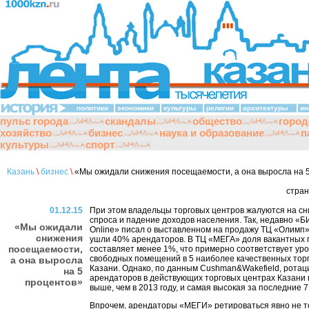
политики
экономики
культуры
религии
архитектуры
ин
пульс города
скандалы
общество
город
хозяйство
бизнес
наука и образование
п
культуры
спорт
Казань
\
бизнес
\
«Мы ожидали снижения посещаемости, а она выросла на 
стра
01.12.15
При этом владельцы торговых центров жалуются на с
спроса и падение доходов населения. Так, недавно «
«Мы ожидали
Online» писал о выставленном на продажу ТЦ «Олимп»,
снижения
ушли 40% арендаторов. В ТЦ «МЕГА» доля вакантных
посещаемости,
составляет менее 1%, что примерно соответствует ур
свободных помещений в 5 наиболее качественных тор
а она выросла
Казани. Однако, по данным Cushman&Wakefield, ротац
на 5
арендаторов в действующих торговых центрах Казани в
процентов»
выше, чем в 2013 году, и самая высокая за последние 7
Впрочем, арендаторы «МЕГИ» ретироваться явно не 