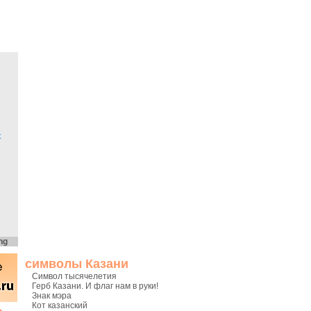
х
ng
символы Казани
Символ тысячелетия
Герб Казани. И флаг нам в руки!
Знак мэра
Кот казанский