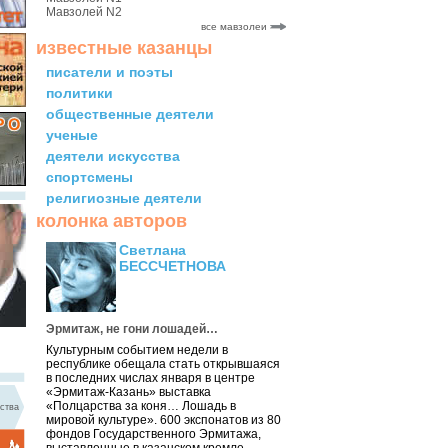
Мавзолей N2
все мавзолеи
известные казанцы
писатели и поэты
политики
общественные деятели
ученые
деятели искусства
спортсмены
религиозные деятели
колонка авторов
Светлана
БЕССЧЕТНОВА
Эрмитаж, не гони лошадей…
Культурным событием недели в
республике обещала стать открывшаяся
в последних числах января в центре
«Эрмитаж-Казань» выставка
«Полцарства за коня… Лошадь в
ства
мировой культуре». 600 экспонатов из 80
фондов Государственного Эрмитажа,