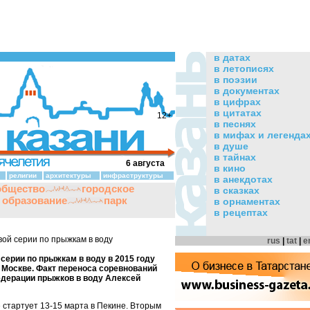
в датах
в летописях
в поэзии
в документах
в цифрах
в цитатах
12+
в песнях
в мифах и легенда
в душе
в тайнах
6 августа
в кино
религии
архитектуры
инфраструктуры
в анекдотах
общество
городское
в сказках
и образование
парк
в орнаментах
в рецептах
вой серии по прыжкам в воду
rus
|
tat
|
e
серии по прыжкам в воду в 2015 году
 в Москве. Факт переноса соревнований
дерации прыжков в воду Алексей
 стартует 13-15 марта в Пекине. Вторым