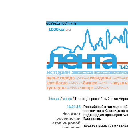
€бв®аЁзҐбЄ п «Ґ­в
политики
экономики
культуры
пульс города
скандалы
хозяйство
бизнес
наука 
культуры
спорт
Казань
\
спорт
\
Нас ждет российский этап миро
16.01.15
Российский этап мировой 
состоится в Казани, а не
Нас ждет
подтвердил президент Фе
российский
Власенко.
этап мировой
Турнир в нынешнем сезоне
серии по