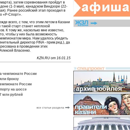
1 марта), затем соревнования пройдут в
доне (1-3 мая), канадском Виндзоре (22-
мая). Ранее российский этап проходил в
во «Р-Спорт».
жде всего, с тем, что этим летом в Казани
 такой старт станет неплохой
в. К тому же, насколько мне известно,
то, чтобы у них была возможность
 чемпионатом мира. Нам удалось убедить
нительный директор FINA - прим.ред.), да
ересована в проведении этих
Алексей Власенко.
KZN.RU от 16.01.15
на чемпионате России
яли бронзу
чемпионате России
спорту на шоссе
,7 млн рублей
все статьи раздела