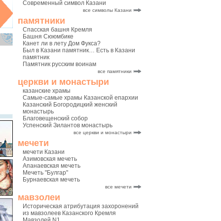
Современный символ Казани
все символы Казани
памятники
Спасская башня Кремля
Башня Сююмбике
Канет ли в лету Дом Фукса?
Был в Казани памятник… Есть в Казани
памятник
Памятник русским воинам
все памятники
церкви и монастыри
казанские храмы
Самые-самые храмы Казанской епархии
Казанский Богородицкий женский
монастырь
Благовещенский собор
Успенский Зилантов монастырь
все церкви и монастыри
мечети
мечети Казани
Азимовская мечеть
Апанаевская мечеть
Мечеть "Булгар"
Бурнаевская мечеть
все мечети
мавзолеи
Историческая атрибутация захоронений
из мавзолеев Казанского Кремля
Мавзолей N1