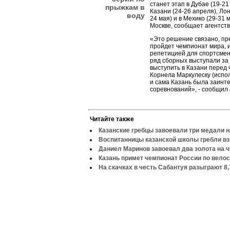
станет этап в Дубае (19-2
прыжкам в
Казани (24-26 апреля), Лон
воду
24 мая) и в Мехико (29-31 
Москве, сообщает агентст
«Это решение связано, пре
пройдет чемпионат мира, и
репетицией для спортсмено
ряд сборных выступали за 
выступить в Казани перед
Корнела Маркулеску (испол
и сама Казань была заинт
соревнований», - сообщил 
Читайте также
Казанские гребцы завоевали три медали 
Воспитанницы казанской школы гребли вз
Даниел Маринов завоевал два золота на 
Казань примет чемпионат России по вело
На скачках в честь Сабантуя разыграют 8