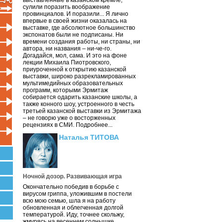
выставленные в казанском кремле,
сулили поразить воображение
провинциалов. И поразили... Я лично
впервые в своей жизни оказалась на
выставке, где абсолютное большинство
экспонатов были не подписаны. Ни
времени создания работы, ни страны, ни
автора, ни названия – ни-че-го.
Догадайся, мол, сама. И это на фоне
лекции Михаила Пиотровского,
приуроченной к открытию казанской
выставки, широко разрекламированных
мультимедийных образовательных
программ, которыми Эрмитаж
собирается одарить казанские школы, а
также конного шоу, устроенного в честь
третьей казанской выставки из Эрмитажа
– не говорю уже о восторженных
рецензиях в СМИ. Подробнее...
Наталья ТИТОВА
Ночной дозор. Развивающая игра
Окончательно победив в борьбе с
вирусом гриппа, уложившим в постели
всю мою семью, шла я на работу
обновленная и облегченная долгой
температурой. Иду, точнее скольжу,
жмурясь на весеннем солнышке.