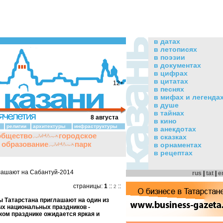
в датах
в летописях
в поэзии
в документах
в цифрах
в цитатах
12+
в песнях
в мифах и легенда
в душе
в тайнах
8 августа
в кино
религии
архитектуры
инфраструктуры
в анекдотах
общество
городское
в сказках
и образование
парк
в орнаментах
в рецептах
глашают на Сабантуй-2014
rus
|
tat
|
e
страницы:
1
::
::
2
ы Татарстана приглашают на один из
х национальных праздников -
ком празднике ожидается яркая и