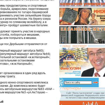
аммы предусмотрены и спортивные
 борьба, армреслинг, перетягивание
соревнованиях по татаро-башкирской
принимать участие сильнейшие борцы
а и регионов России. На берегу озера
урнир по пляжному волейболу, а в
ектр» пройдут шахматные баталии.
едложат принять участие в народных
 столба, побороться мешками,
ды или попрыгать в мешках.
ощи пос.Дербышки отправляются от
гулярный маршрут автобуса №60);
 (регулярный маршрут автобуса №44);
ательной остановкой «ж.м.Нагорный»;
бязательными остановками
итова», «ж.м.Нагорный»;
ет организована в один ряд вдоль
ому тракту.
ного конно-спортивного комплекса
 скачки. До комплекса можно будет
шись автобусным маршрутом №83 «КАИ –
ным маршрутом №3 «ул.Ак.Глушко –
Сайт "Лента тысячелетия" создан при
финансовой поддержке Федерального агент
по печати и массовым коммуникациям
ный