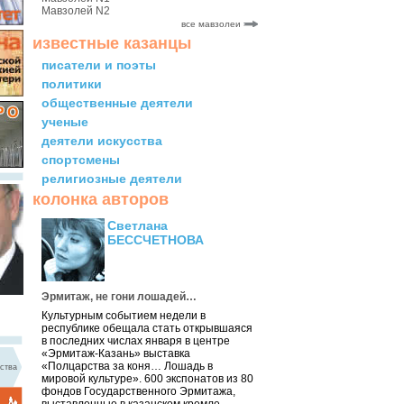
Мавзолей N2
все мавзолеи
известные казанцы
писатели и поэты
политики
общественные деятели
ученые
деятели искусства
спортсмены
религиозные деятели
колонка авторов
Светлана
БЕССЧЕТНОВА
Эрмитаж, не гони лошадей…
Культурным событием недели в
республике обещала стать открывшаяся
в последних числах января в центре
«Эрмитаж-Казань» выставка
«Полцарства за коня… Лошадь в
ства
мировой культуре». 600 экспонатов из 80
фондов Государственного Эрмитажа,