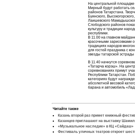
На центральной площадке 
Мирный будут работать се
районов Татарстана. Творч
Буинского, Высокогорского,
Лаишевского Мамадышского
Слободского районов пока
культуру и традиции наро
республики.
В 11.00 на главном майдан
красочными зарисовками о
традициях народов многон
для гостей праздника с ко
звезды татарской эстрады
В 11.40 начнутся соревно
«Татарча корэш». На центр
соревнованиях примут уча
Республики Татарстан. Поб
категориях будут награжд
абсолютной весовой катег
барана и автомобиль «Лад
Читайте также
Казань второй раз примет книжный фести
Казанцев приглашают на выставку Шами
«Музыкальное наследие» в КЦ «Сайдаш»
Фестиваль уличных театров откроет шеств