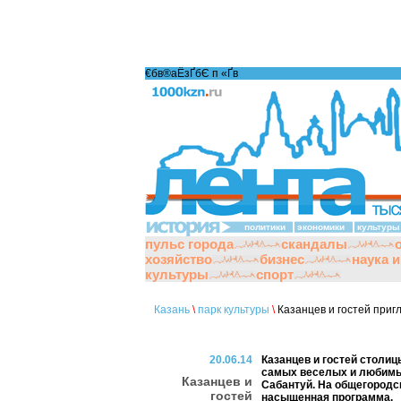
€бв®аЁзҐбЄ п «Ґ­в
политики
экономики
культуры
пульс города
скандалы
хозяйство
бизнес
наука 
культуры
спорт
Казань
\
парк культуры
\
Казанцев и гостей при
20.06.14
Казанцев и гостей столиц
самых веселых и любимы
Казанцев и
Сабантуй. На общегородс
гостей
насыщенная программа.