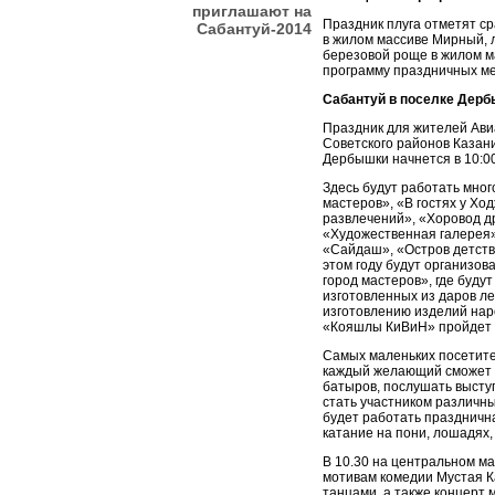
приглашают на
Праздник плуга отметят ср
Сабантуй-2014
в жилом массиве Мирный, 
березовой роще в жилом м
программу праздничных м
Сабантуй в поселке Дер
Праздник для жителей Ави
Советского районов Казан
Дербышки начнется в 10:00
Здесь будут работать мно
мастеров», «В гостях у Х
развлечений», «Хоровод д
«Художественная галерея»,
«Сайдаш», «Остров детст
этом году будут организов
город мастеров», где буду
изготовленных из даров ле
изготовлению изделий нар
«Кояшлы КиВиН» пройдет 
Самых маленьких посетите
каждый желающий сможет 
батыров, послушать выступ
стать участником различны
будет работать праздничн
катание на пони, лошадях,
В 10.30 на центральном м
мотивам комедии Мустая 
танцами, а также концерт 