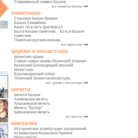
Современный символ Казани
все символы Казани
памятники
Спасская башня Кремля
Башня Сююмбике
Канет ли в лету Дом Фукса?
Был в Казани памятник… Есть в Казани
памятник
Памятник русским воинам
все памятники
церкви и монастыри
казанские храмы
Самые-самые храмы Казанской епархии
Казанский Богородицкий женский
монастырь
Благовещенский собор
Успенский Зилантов монастырь
все церкви и монастыри
мечети
мечети Казани
Азимовская мечеть
Апанаевская мечеть
Мечеть "Булгар"
Бурнаевская мечеть
все мечети
мавзолеи
Историческая атрибутация захоронений
из мавзолеев Казанского Кремля
Мавзолей N1