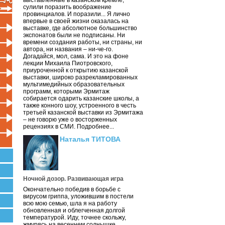
выставленные в казанском кремле,
сулили поразить воображение
провинциалов. И поразили... Я лично
впервые в своей жизни оказалась на
выставке, где абсолютное большинство
экспонатов были не подписаны. Ни
времени создания работы, ни страны, ни
автора, ни названия – ни-че-го.
Догадайся, мол, сама. И это на фоне
лекции Михаила Пиотровского,
приуроченной к открытию казанской
выставки, широко разрекламированных
мультимедийных образовательных
программ, которыми Эрмитаж
собирается одарить казанские школы, а
также конного шоу, устроенного в честь
третьей казанской выставки из Эрмитажа
– не говорю уже о восторженных
рецензиях в СМИ. Подробнее...
Наталья ТИТОВА
Ночной дозор. Развивающая игра
Окончательно победив в борьбе с
вирусом гриппа, уложившим в постели
всю мою семью, шла я на работу
обновленная и облегченная долгой
температурой. Иду, точнее скольжу,
жмурясь на весеннем солнышке.