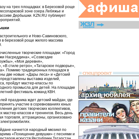
азу на трех площадках: в Березовой роще
лесопарковой зоне озера Лебяжье и
ассиве Дербышки. KZN.RU публикует
ероприятий.
бышки
астроительного и Ново-Савиновского,
и в березовой роще жилого массива
.
гочисленные творческие площадки: «Город
оджи Насреддина», «Созвездие
ружбы», «Моя деревня»,
 «В стиле ретро», «Татарское подворье»,
ва». Помимо традиционных площадок в
аны две новые: «Дары леса» и «Детский
т представлены выставка изделий,
са, пройдут мастер-классы по
одного промысла для детей. На площадке
летний фестиваль команд КВН.
лей праздника ждет детский майдан, где
принять участие в соревнованиях юных
ления детских творческих коллективов,
х мастер-классов и тренингов. Весь день
ая торговля, аттракционы, организовано
 электромобилях.
айдане начнется народный мюзикл по
Карима «Похищение девушки» с песнями и
мастеров искусств Республики Татарстан.