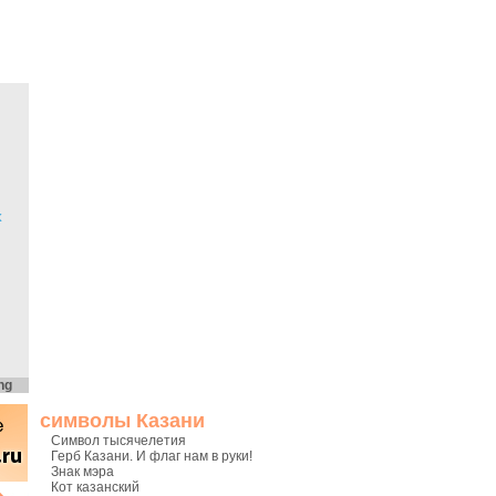
х
ng
символы Казани
Символ тысячелетия
Герб Казани. И флаг нам в руки!
Знак мэра
Кот казанский