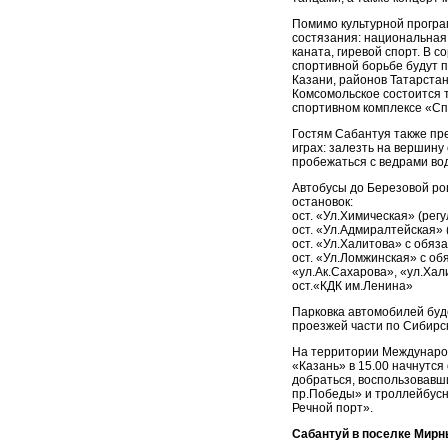
Помимо культурной прогр
состязания: национальная
каната, гиревой спорт. В 
спортивной борьбе будут 
Казани, районов Татарстан
Комсомольское состоится т
спортивном комплексе «Сп
Гостям Сабантуя также пр
играх: залезть на вершину
пробежаться с ведрами во
Автобусы до Березовой р
остановок:
ост. «Ул.Химическая» (ре
ост. «Ул.Адмиралтейская»
ост. «Ул.Халитова» с обяз
ост. «Ул.Ломжинская» с о
«ул.Ак.Сахарова», «ул.Хал
ост.«КДК им.Ленина»
Парковка автомобилей буд
проезжей части по Сибирск
На территории Международ
«Казань» в 15.00 начнутся
добраться, воспользовав
пр.Победы» и троллейбус
Речной порт».
Сабантуй в поселке Мир