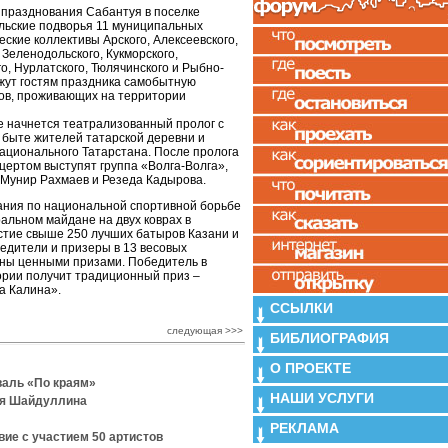
празднования Сабантуя в поселке
льские подворья 11 муниципальных
еские коллективы Арского, Алексеевского,
 Зеленодольского, Кукморского,
, Нурлатского, Тюлячинского и Рыбно-
жут гостям праздника самобытную
дов, проживающих на территории
е начнется театрализованный пролог с
 быте жителей татарской деревни и
ационального Татарстана. После пролога
нцертом выступят группа «Волга-Волга»,
 Мунир Рахмаев и Резеда Кадырова.
вания по национальной спортивной борьбе
альном майдане на двух коврах в
стие свыше 250 лучших батыров Казани и
едители и призеры в 13 весовых
ены ценными призами. Победитель в
ории получит традиционный приз –
а Калина».
ССЫЛКИ
следующая >>>
БИБЛИОГРАФИЯ
О ПРОЕКТЕ
валь «По краям»
НАШИ УСЛУГИ
ля Шайдуллина
РЕКЛАМА
ие с участием 50 артистов