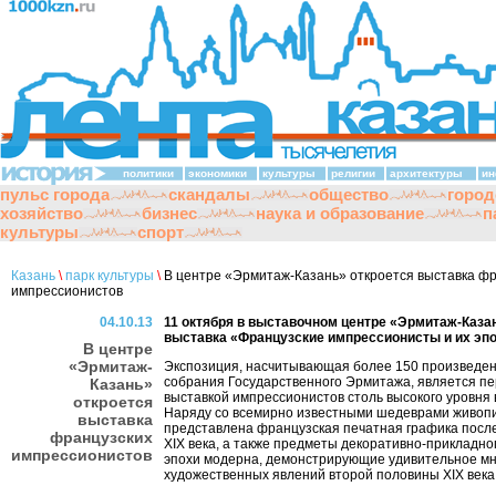
политики
экономики
культуры
религии
архитектуры
ин
пульс города
скандалы
общество
город
хозяйство
бизнес
наука и образование
п
культуры
спорт
Казань
\
парк культуры
\
В центре «Эрмитаж-Казань» откроется выставка фр
импрессионистов
04.10.13
11 октября в выставочном центре «Эрмитаж-Каза
выставка «Французские импрессионисты и их эпо
В центре
«Эрмитаж-
Экспозиция, насчитывающая более 150 произведен
собрания Государственного Эрмитажа, является п
Казань»
выставкой импрессионистов столь высокого уровня 
откроется
Наряду со всемирно известными шедеврами живоп
выставка
представлена французская печатная графика посл
французских
XIX века, а также предметы декоративно-прикладног
импрессионистов
эпохи модерна, демонстрирующие удивительное м
художественных явлений второй половины XIX века