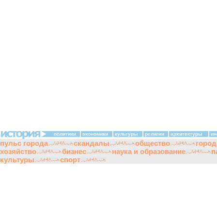
политики
экономики
культуры
религии
архитектуры
ин
пульс города
скандалы
общество
город
хозяйство
бизнес
наука и образование
п
культуры
спорт