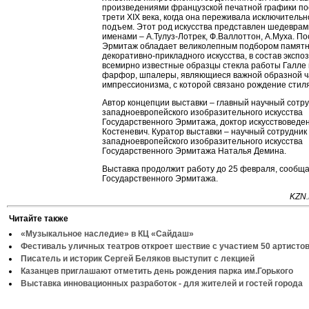
произведениями французской печатной графики п
трети XIX века, когда она переживала исключительн
подъем. Этот род искусства представлен шедеврам
именами – А.Тулуз-Лотрек, Ф.Валлоттон, А.Муха. По
Эрмитаж обладает великолепным подбором памятн
декоративно-прикладного искусства, в состав эксп
всемирно известные образцы стекла работы Галле 
фарфор, шпалеры, являющиеся важной образной ч
импрессионизма, с которой связано рождение стил
Автор концепции выставки – главный научный сотр
западноевропейского изобразительного искусства
Государственного Эрмитажа, доктор искусствоведе
Костеневич. Куратор выставки – научный сотрудник
западноевропейского изобразительного искусства
Государственного Эрмитажа Наталья Демина.
Выставка продолжит работу до 25 февраля, сообща
Государственного Эрмитажа.
KZN.
Читайте также
«Музыкальное наследие» в КЦ «Сайдаш»
Фестиваль уличных театров откроет шествие с участием 50 артисто
Писатель и историк Сергей Беляков выступит с лекцией
Казанцев приглашают отметить день рождения парка им.Горького
Выставка инновационных разработок - для жителей и гостей города