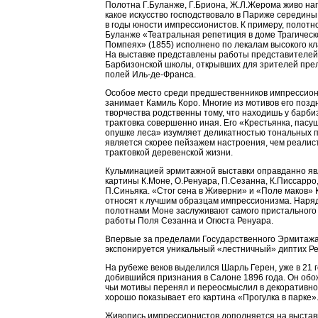
Полотна Г.Буланже, Г.Бриона, Ж.Л.Жерома живо на
какое искусство господствовало в Париже середины
в годы юности импрессионистов. К примеру, полотн
Буланже «Театральная репетиция в доме Трагическо
Помпеях» (1855) исполнено по лекалам высокого к
На выставке представлены работы представителей
Барбизонской школы, открывших для зрителей прел
полей Иль-де-Франса.
Особое место среди предшественников импрессио
занимает Камиль Коро. Многие из мотивов его позд
творчества родственны тому, что находишь у барби
трактовка совершенно иная. Его «Крестьянка, пасу
опушке леса» изумляет деликатностью тональных 
является скорее пейзажем настроения, чем реалис
трактовкой деревенской жизни.
Кульминацией эрмитажной выставки оправданно я
картины К.Моне, О.Ренуара, П.Сезанна, К.Писсарро,
П.Синьяка. «Стог сена в Живерни» и «Поле маков»
относят к лучшим образцам импрессионизма. Наряд
полотнами Моне заслуживают самого пристального
работы Поля Сезанна и Огюста Ренуара.
Впервые за пределами Государственного Эрмитаж
экспонируется уникальный «лестничный» диптих Ре
На рубеже веков выделился Шарль Герен, уже в 21 
добившийся признания в Салоне 1896 года. Он обо
чьи мотивы перенял и переосмыслил в декоративно
хорошо показывает его картина «Прогулка в парке»
Живопись импрессионистов дополняется на выста