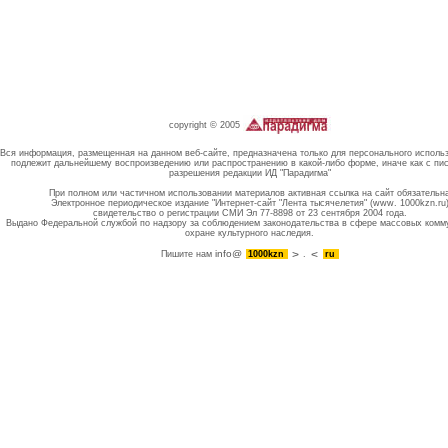
copyright © 2005
Вся информация, размещенная на данном веб-сайте, предназначена только для персонального исполь
подлежит дальнейшему воспроизведению или распространению в какой-либо форме, иначе как с пи
разрешения редакции ИД "Парадигма"
При полном или частичном использовании материалов активная ссылка на сайт обязательн
Электронное периодическое издание "Интернет-сайт "Лента тысячелетия" (www. 1000kzn.ru
свидетельство о регистрации СМИ Эл 77-8898 от 23 сентября 2004 года.
Выдано Федеральной службой по надзору за соблюдением законодательства в сфере массовых комм
охране культурного наследия.
info@
Пишите нам
1000kzn
.
ru