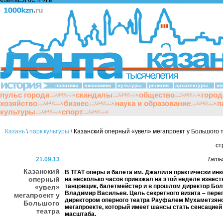
€бв®аЁзҐбЄ п «Ґ­в
политики
экономики
культуры
религии
архитектуры
ин
пульс города
скандалы
общество
город
хозяйство
бизнес
наука и образование
п
культуры
спорт
Казань
\
парк культуры
\
Казанский оперный «увел» мегапроект у Большого 
ст
21.09.13
Тать
Казанский
В ТГАТ оперы и балета им. Джалиля практически инк
оперный
на несколько часов приезжал на этой неделе извес
танцовщик, балетмейстер и в прошлом директор Бол
«увел»
Владимир Васильев. Цель секретного визита – пере
мегапроект у
директором оперного театра Рауфалем Мухаметзян
Большого
мегапроекте, который имеет шансы стать сенсацией
театра
масштаба.