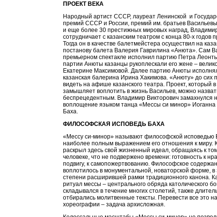
ПРОЕКТ ВЕКА
Народный артист СССР, лауреат Ленинской и Госуда
премий СССР и России, премий им. братьев Васильевых
и еще более 30 престижных мировых наград, Владими
сотрудничает с казанским театром с конца 80-х годов п
Тогда он в качестве балетмейстера осуществил на каз
постанову балета Валерия Гаврилина «Анюта». Сам В
премьерном спектакле исполнил партию Петра Леонтье
партии Анюты казанцы рукоплескали его жене – велик
Екатерине Максимовой. Далее партию Анюты исполня
казанская балерина Ирина Хакимова. «Анюту» до сих 
видеть на афише казанского театра. Проект, который в
замышляет воплотить в жизнь Васильев, можно назват
беспрецедентным. Владимир Викторович замахнулся 
воплощение языком танца «Мессы си минор» Иоганна
Баха.
ФИЛОСОФСКАЯ ИСПОВЕДЬ БАХА
«Мессу си-минор» называют философской исповедью 
наиболее полным выражением его отношения к миру. 
раскрыл здесь свой жизненный идеал, обращаясь к том
человеке, что не подвержено времени: готовность к нр
подвигу, к самопожертвованию. Философское содержа
воплотилось в монументальной, новаторской форме, в
степени расширившей рамки традиционного канона. Ка
ритуал мессы – центрального обряда католического б
складывался в течение многих столетий, также длител
отбирались молитвенные тексты. Перевести все это на
хореографии – задача архисложная.