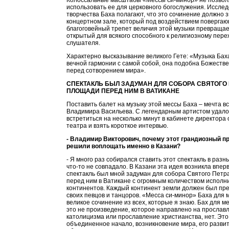
Колоссальные масштабы «Мессы си-минор» не позво
использовать ее для церковного богослужения. Иссле
творчества Баха полагают, что это сочинение должно з
концертном зале, который под воздействием повергаю
благоговейный трепет величия этой музыки превращае
открытый для всякого способного к религиозному пер
слушателя.
Характерно высказывание великого Гете: «Музыка Баха
вечной гармонии с самой собой, она подобна Божеств
перед сотворением мира».
СПЕКТАКЛЬ БЫЛ ЗАДУМАН ДЛЯ СОБОРА СВЯТОГО 
ПЛОЩАДИ ПЕРЕД НИМ В ВАТИКАНЕ
Поставить балет на музыку этой мессы Баха – мечта в
Владимира Васильева. С легендарным артистом удало
встретиться на несколько минут в кабинете директора
театра и взять короткое интервью.
- Владимир Викторович, почему этот грандиозный п
решили воплощать именно в Казани?
- Я много раз собирался ставить этот спектакль в разн
что-то не совпадало. В Казани эта идея возникла впер
спектакль был мной задуман для собора Святого Петр
перед ним в Ватикане с огромным количеством исполни
континентов. Каждый континент земли должен был пр
своих певцов и танцоров. «Месса си-минор» Баха для 
великое сочинение из всех, которые я знаю. Бах для м
это не произведение, которое направлено на прослав
католицизма или прославление христианства, нет. Это
объединенное начало, возникновение мира, его развит