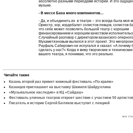
абсолютно разными периодами истории. И это ощущен
музыке.
- В мессе Баха много компонентов…
- Да, и объединить их в театре – это всегда была моя м
Оркестр, хор, кордебалет солистов-певцов, солистов ба
что себе может позволить большой театр с хорошим
финансированием и хорошим качеством исполнительск
Случайный разговор с директором казанского оперно
Мухаметязновым вылился в этот проект. Это мегапроек
Рауфаль Сабирович не испугался и сказал: «А почему 
сделать у нас?» Когда я вижу творческие и технически
вашего театра, я понимаю, что это реально.
Читайте также
Казань второй раз примет книжный фестиваль «По краям»
Казанцев приглашают на выставку Шамиля Шайдуллина
«Музыкальное наследие» в КЦ «Сайдаш»
Фестиваль уличных театров откроет шествие с участием 50 артисто
Писатель и историк Сергей Беляков выступит с лекцией
все ст