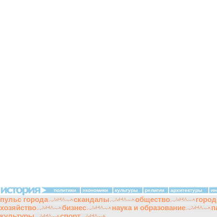
политики
экономики
культуры
религии
архитектуры
ин
пульс города
скандалы
общество
город
хозяйство
бизнес
наука и образование
п
культуры
спорт