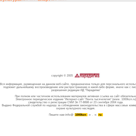
copyright © 2005
Вся информация, размещенная на данном веб-сайте, предназначена только для персонального исполь
подлежит дальнейшему воспроизведению или распространению в какой-либо форме, иначе как с пи
разрешения редакции ИД "Парадигма"
При полном или частичном использовании материалов активная ссылка на сайт обязательн
Электронное периодическое издание "Интернет-сайт "Лента тысячелетия" (www. 1000kzn.ru
свидетельство о регистрации СМИ Эл 77-8898 от 23 сентября 2004 года.
Выдано Федеральной службой по надзору за соблюдением законодательства в сфере массовых комм
охране культурного наследия.
info@
Пишите нам
1000kzn
.
ru