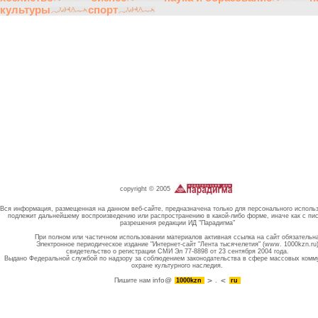
культуры
спорт
copyright © 2005
Вся информация, размещенная на данном веб-сайте, предназначена только для персонального исполь
подлежит дальнейшему воспроизведению или распространению в какой-либо форме, иначе как с пи
разрешения редакции ИД "Парадигма"
При полном или частичном использовании материалов активная ссылка на сайт обязательн
Электронное периодическое издание "Интернет-сайт "Лента тысячелетия" (www. 1000kzn.ru
свидетельство о регистрации СМИ Эл 77-8898 от 23 сентября 2004 года.
Выдано Федеральной службой по надзору за соблюдением законодательства в сфере массовых комм
охране культурного наследия.
info@
Пишите нам
1000kzn
.
ru