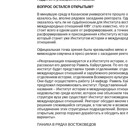
ВОПРОС ОСТАЛСЯ ОТКРЫТЫМ?
В минувшую среду в Казанском университете прошло о
казалось бы, вполне рядовое заседание ректората. Од
оказалось чуть ли не судьбоносным для Института вос
международных отношений КФУ: стало известно, что э
стоит всего в одном шаге от реформирования, а точнее
расформирования и присоединения к Институту истор
который станет уже Институтом истории и междунаро
отношений.
Официальная точка зрения была чрезвычайно мягко и 
мимоходом озвучена в пресс-релизе с заседания рект
«Реорганизация планируется и в Институте истории, о
рассказал его директор Рамиль Хайрутдинов. По его пр
институт будет представлен тремя отделениями: отд
международных отношений и зарубежного регионовед
отделением истории, отделением Всемирного культурн
Они будут осуществлять работу 14 кафедр. Рамиль Ха
предложил переименовать институт. Представленный
названия – Институт истории и международных отнош
недовольство среди коллег, которое они объяснили тем
структуре вуза уже существует Институт востоковеден
международных отношений. Ректорат обсудил многие
решения сложившийся ситуации, в том числе и возмож
объединение этих структурных подразделений. Вопро
открытым, ректор поручил доработать и обсудить все
варианты».
ПАНИКА В РЯДАХ ВОСТОКОВЕДОВ