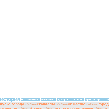
политики
экономики
культуры
религии
архитектуры
ин
пульс города
скандалы
общество
город
хозяйство
бизнес
наука и образование
п