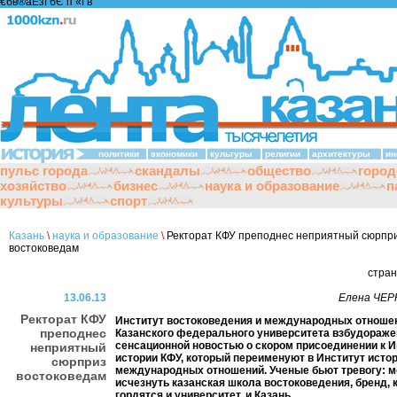
€бв®аЁзҐбЄ п «Ґ­в
политики
экономики
культуры
религии
архитектуры
ин
пульс города
скандалы
общество
город
хозяйство
бизнес
наука и образование
п
культуры
спорт
Казань
\
наука и образование
\
Ректорат КФУ преподнес неприятный сюрпр
востоковедам
стра
13.06.13
Елена ЧЕ
Ректорат КФУ
Институт востоковедения и международных отноше
преподнес
Казанского федерального университета взбудораже
сенсационной новостью о скором присоединении к И
неприятный
истории КФУ, который переименуют в Институт истор
сюрприз
международных отношений. Ученые бьют тревогу: 
востоковедам
исчезнуть казанская школа востоковедения, бренд,
гордятся и университет, и Казань.