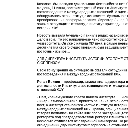
Казалось бы, поводов для сильного беспокойства нет. 
же день, 11 июня, состоялся ученый совет в Институте
востоковедения и международных отношений. И здесь 
обнаружилось, что институт, оказывается, буквально в
преобразования-расформирования. Директор Линар 
заявил, что уходит в отставку, а институт присоединяю
истории КФУ.
Новость вызвала буквально панику в рядах казанских в
Дело в том, что это направление явно приоритетное д
университета. Он уже с начала XIX века, в самые перв
десятилетия своего существования, был ведущим цен
восточных языков…
ДЛЯ ДИРЕКТОРА ИНСТИТУТА ИСТОРИИ ЭТО ТОЖЕ С
СЮРПРИЗОМ
Свою точку зрения на ситуацию высказали сотрудники
востоковедения и международных отношений КФУ.
Ренат Беккин – профессор, заместитель директора 
деятельности Института востоковедения и междун
отношений КФУ:
- Нам, членам ученого совета нашего института, 11 ию
Линар Латыпов объявил: принято решение, что он ост
пост, а институт становится частью Института истории
международных отношений КФУ. Правда, официальна
которая появилась на сайте КФУ после заседания (тож
ректората под председательством ректора Ильшата Г
несколько отличается от озвученной нам версии. На р
объединении двух институтов говорилось не столь кат