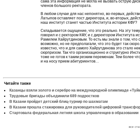
сама эта информация не могла не вызвать острую дис
членов большого ректората.
В любом случае для нас непонятно, во-первых, действ
Латыпов оставляет пост директора, и, во-вторых, дейс
наш институт станет частью Института истории КФУ?
Складывается ощущение, что это реально. На эту тему
говорил и с ректором КФУ, и с директором Института и
Рамилем Хайрутдиновым. То есть мы знали о том, что
возможно, но не предполагали, что это будет так скоро
известно, что и для самого Хайрутдинова это стало не
сюрпризом. Так что организационно и структурно Инст
тоже не готов к таким резким переменам. Тем более что
и на носу прием абитуриентов…
Читайте также
Казанцы взяли золото и серебро на международной олимпиаде «Туй
Трудовые бригады объединили 689 подростков
В Казани пройдет детский блиц-турнир по шахматам
В Казани прошла стажировка для руководителей цифровой трансфо
Стартовала федеральная летняя школа управленцев в образовании
все ст