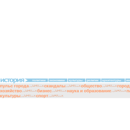
политики
экономики
культуры
религии
архитектуры
ин
пульс города
скандалы
общество
город
хозяйство
бизнес
наука и образование
п
культуры
спорт