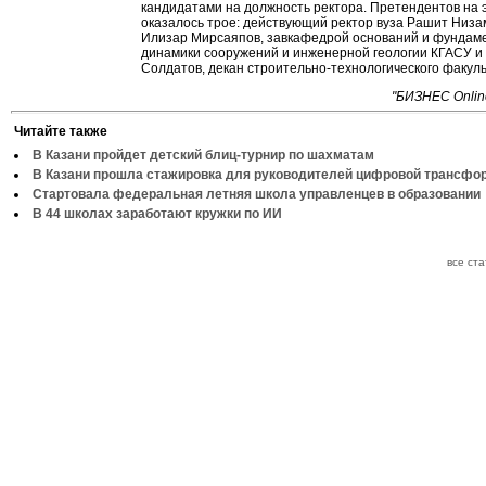
кандидатами на должность ректора. Претендентов на 
оказалось трое: действующий ректор вуза Рашит Низам
Илизар Мирсаяпов, завкафедрой оснований и фундаме
динамики сооружений и инженерной геологии КГАСУ и
Солдатов, декан строительно-технологического факуль
"БИЗНЕС Onlin
Читайте также
В Казани пройдет детский блиц-турнир по шахматам
В Казани прошла стажировка для руководителей цифровой трансфо
Стартовала федеральная летняя школа управленцев в образовании
В 44 школах заработают кружки по ИИ
все ст