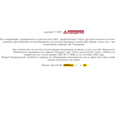
copyright © 2005
Вся информация, размещенная на данном веб-сайте, предназначена только для персонального исполь
подлежит дальнейшему воспроизведению или распространению в какой-либо форме, иначе как с пи
разрешения редакции ИД "Парадигма"
При полном или частичном использовании материалов активная ссылка на сайт обязательн
Электронное периодическое издание "Интернет-сайт "Лента тысячелетия" (www. 1000kzn.ru
свидетельство о регистрации СМИ Эл 77-8898 от 23 сентября 2004 года.
Выдано Федеральной службой по надзору за соблюдением законодательства в сфере массовых комм
охране культурного наследия.
info@
Пишите нам
1000kzn
.
ru