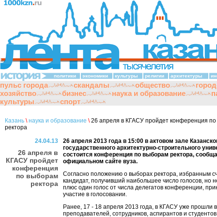
политики
экономики
культуры
религии
архитектуры
ин
пульс города
скандалы
общество
город
хозяйство
бизнес
наука и образование
п
культуры
спорт
Казань
\
наука и образование
\
26 апреля в КГАСУ пройдет конференция по
ректора
24.04.13
26 апреля 2013 года в 15:00 в актовом зале Казанско
государственного архитектурно-строительного унив
26 апреля в
состоится конференция по выборам ректора, сообща
КГАСУ пройдет
официальном сайте вуза.
конференция
Согласно положению о выборах ректора, избранным с
по выборам
кандидат, получивший наибольшее число голосов, но 
ректора
плюс один голос от числа делегатов конференции, пр
участие в голосовании.
Ранее, 17 - 18 апреля 2013 года, в КГАСУ уже прошли 
преподавателей, сотрудников, аспирантов и студентов