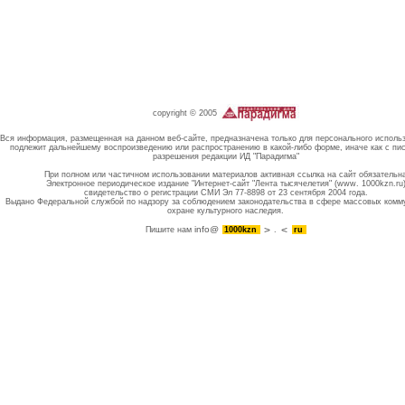
copyright © 2005
Вся информация, размещенная на данном веб-сайте, предназначена только для персонального исполь
подлежит дальнейшему воспроизведению или распространению в какой-либо форме, иначе как с пи
разрешения редакции ИД "Парадигма"
При полном или частичном использовании материалов активная ссылка на сайт обязательн
Электронное периодическое издание "Интернет-сайт "Лента тысячелетия" (www. 1000kzn.ru
свидетельство о регистрации СМИ Эл 77-8898 от 23 сентября 2004 года.
Выдано Федеральной службой по надзору за соблюдением законодательства в сфере массовых комм
охране культурного наследия.
info@
Пишите нам
1000kzn
.
ru