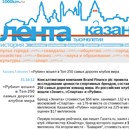
политики
экономики
культуры
религии
архитектуры
ин
пульс города
скандалы
общество
город
хозяйство
бизнес
наука и образование
п
культуры
спорт
Казань
\
бизнес
\
«Рубин» вошел в Топ-250 самых дорогих клубов мира
31.10.12
Консалтинговая компания Brand Finance plc провела
исследование ценности спортивных брендов, состав
«Рубин» вошел
250 самых дорогих команд мира. Из российских клуб
в Топ-250
вошли «Зенит», «Спартак» и «Рубин».
самых дорогих
Бренд «Зенита» стоимостью $56 млн. занимает 132-е 
клубов мира
московский «Спартак» - на 176-м месте со стоимостью 
миллионов. Казанский «Рубин» находится на 225-м мес
оценен $17 миллионов.
Первую позицию рейтинга, как пишет Газета.ru, занял 
клуб «Манчестер Юнайтед», бренд которого оценен в 
миллиона. На втором месте - "Бавария", стоимость кот