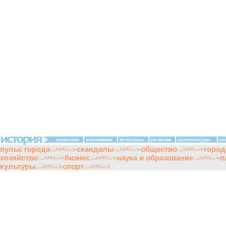
политики
экономики
культуры
религии
архитектуры
ин
пульс города
скандалы
общество
город
хозяйство
бизнес
наука и образование
п
культуры
спорт