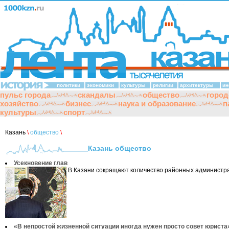
политики
экономики
культуры
религии
архитектуры
ин
пульс города
скандалы
общество
город
хозяйство
бизнес
наука и образование
п
культуры
спорт
Казань
\
общество
\
Казань общество
Усекновение глав
В Казани сокращают количество районных администра
«В непростой жизненной ситуации иногда нужен просто совет юриста