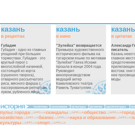
казань
казань
казан
в рецептах
в кино
в цитатах
Губадия
"Зулейха" возвращается
Александр Г
Губадия - одно из главных
Премьера художественного
писатель
угощений при больших
исторического фильма на
Казань некот
торжествах. Губадия - это
татарском языке по мотивам
главное место
круглый пирог с
"Зулейхи" Гаяза Исхаки
средоточение
многослойной начинкой,
прошла в конце 2004 года.
прилегающих 
состоящей из корта
Руководил
востока: они
(сушеного творога),
кинопроизводством
нее просвеще
отварного рассыпчатого
ведущий актер
моды
риса, мясного фарша с
Камаловского театра
пассерованным репчатым
Рамиль Тухватуллин...
луком, рубленого яйца...
политики
экономики
культуры
религии
архитектуры
ин
пульс города
скандалы
общество
город
хозяйство
бизнес
наука и образование
п
культуры
спорт