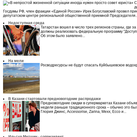
С
д
Госдумы РФ, член фракции «Единой России» Ирек Богуславский провел при
депутатском центре региональной общественной приемной Председателя..
Недоступная среда
Татарстан вошел в число трех регионов страны, где за
должны реализовать федеральную программу "Доступ
Об этом было заявлено...
На мели
Росводресурсы не будут спасать Куйбышевское водох
В Казани стартовали предновогодниe распродажи
Предновогодние скидки в супермаркетах Казани объя
недели раньше традиционного срока – обычно это был
Глория Джинс, Accessorise, Zarina, Mexx, Ecco и...
Ильсур Метшин - сопрезидент