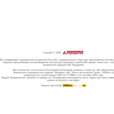
copyright © 2005
Вся информация, размещенная на данном веб-сайте, предназначена только для персонального исполь
подлежит дальнейшему воспроизведению или распространению в какой-либо форме, иначе как с пи
разрешения редакции ИД "Парадигма"
При полном или частичном использовании материалов активная ссылка на сайт обязательн
Электронное периодическое издание "Интернет-сайт "Лента тысячелетия" (www. 1000kzn.ru
свидетельство о регистрации СМИ Эл 77-8898 от 23 сентября 2004 года.
Выдано Федеральной службой по надзору за соблюдением законодательства в сфере массовых комм
охране культурного наследия.
info@
Пишите нам
1000kzn
.
ru